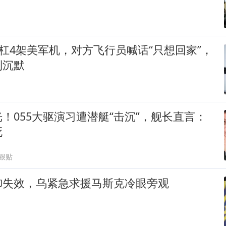
硬杠4架美军机，对方飞行员喊话“只想回家”，
到沉默
！055大驱演习遭潜艇“击沉”，舰长直言：
死
6跟贴
御失效，乌紧急求援马斯克冷眼旁观