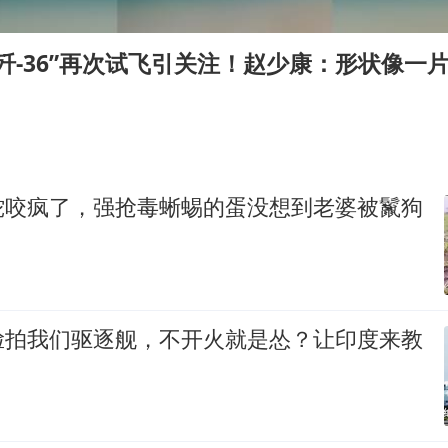
27岁女子成组织卖淫集团主犯被通缉
80后女柜员逆袭成4200亿银行副行长
歼-36”再次试飞引关注！赵少康：形状像一
感觉全东北都在等7号
扎哈罗娃批广岛市长不提美国原子弹
泰国一女公务员妆容引争议 本人回应
东方甄选被判赔偿江小白30万元
蛇咬疯了，强抢毒蜥蜴的蛋没想到老婆被鬣狗
奋进开新局 实干挑大梁
脸拍我们驱逐舰，不开火就是怂？让印度来教