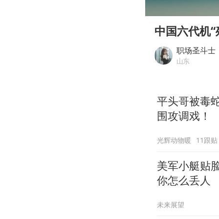
00:00
Play
中国六代机“
职场圣斗士
山东
平头哥被毒
围攻调戏！
光辉动物暖
11跟贴
美军小艇贴
你怎么丢人
未来展望