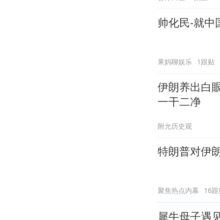
帅化民-就
果妈聊娱乐
1跟贴
伊朗养出白
一干二净
附允历史观
特朗普对伊
聚焦热点内幕
16跟
犀牛母子遇