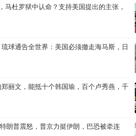
后，马杜罗狱中认命？支持美国提出的主张，
，琉球通告全世界：美国必须撤走海马斯，日
的郑丽文，能抵十个韩国瑜，百个卢秀燕，千
伤惹特朗普震怒，普京力挺伊朗，巴恐被牵连