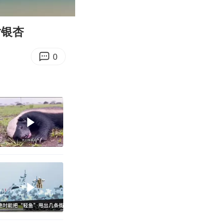
22:09
Enter
fullscreen
片银杏
0