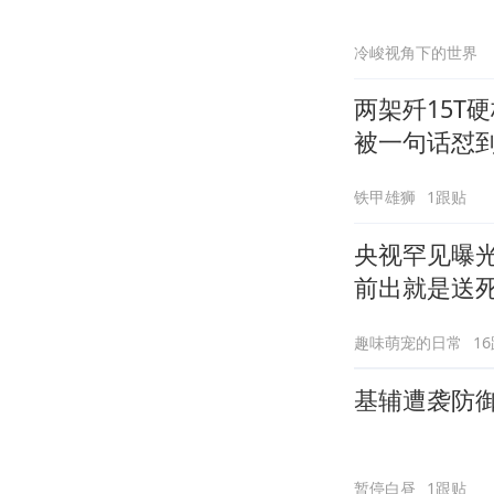
冷峻视角下的世界
两架歼15T
被一句话怼
铁甲雄狮
1跟贴
央视罕见曝光
前出就是送
趣味萌宠的日常
1
基辅遭袭防
暂停白昼
1跟贴