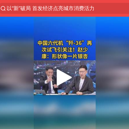
以“新”破局 首发经济点亮城市消费活力
宇树科技发行价格150.80元/股
昆明石林火把节
台风白海豚影响中国已成定局
外交部发言人就广岛核爆81周年等答记者问
中央气象台发布台风黄色预警
贵州轮胎子公司获美国退税8136万
我国编制完成新版全月地质图
女子利用漏洞0元薅走3000多件家电
胡塞武装袭扰红海航运行动升级
郑国霖回应去景区上班被保安拦下