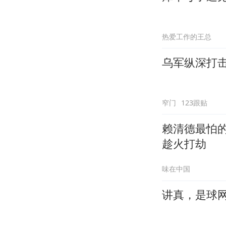
热爱工作的王总
乌军纵深打
窄门
123跟贴
赖清德最怕的
趁火打劫
味在中国
讲真，是球