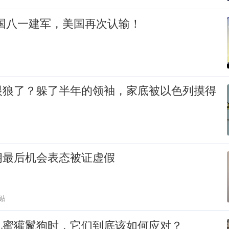
中国八一建军，美国再次认输！
眼狼了？躲了半年的领袖，家底被以色列摸得
朗最后机会表态被证虚假
贴
见蜜獾鬣狗时，它们到底该如何应对？