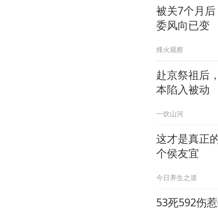
被关7个月
委风向已变
烽火观察
赴京祭祖后
本陷入被动
一饮山河
这才是真正
个侯友宜
今日养生之道
53死592