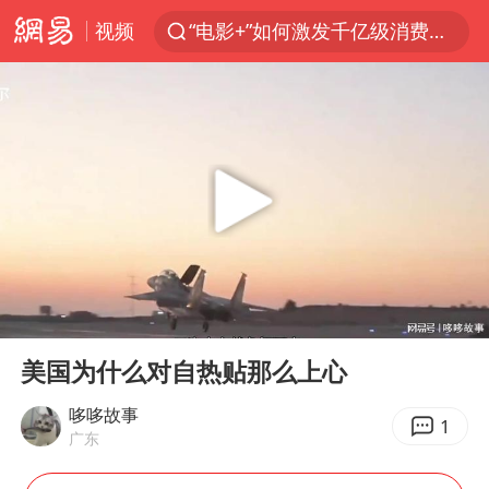
视频
“电影+”如何激发千亿级消费新活力？
全球首个长时储能一体化产业园量产
台风白海豚已进入24小时警戒线
“秋天的第一杯奶茶”6岁了
中国女篮70-67险胜尼日利亚女篮
四川宜宾高县4.9级地震致1死
上海：台风白海豚或将带来龙卷风
00:00
10:56
中巨芯：上半年归母净利润1405.77万元
Play
Ent
full
38岁演员求职万岁山NPC成功
美国为什么对自热贴那么上心
胜宏科技：股票交易异常波动
哆哆故事
1
广东
国乒男单横滨冠军赛全军覆没