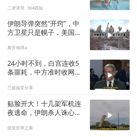
二虎涛哥
304跟贴
伊朗导弹突然“开窍”，中
方卫星只是幌子，美国真
正怕的是两件事
离开地球a
24小时不到，白宫连收5
条噩耗，中方准时收网，
最大输家已浮现
兰妮搞笑分享
贴脸开大！十几架军机连
夜逃命，伊朗杀人诛心，
老底被当地人掀翻
侃侃世界之最