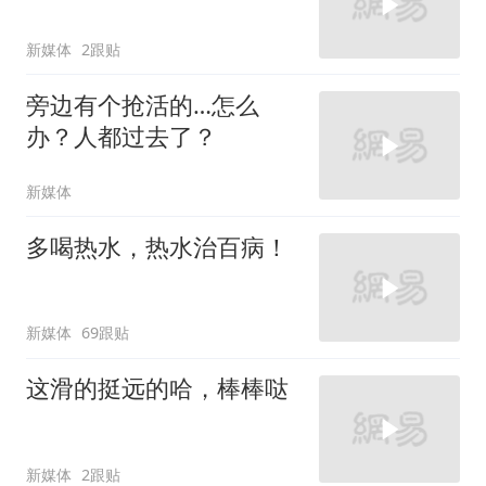
新媒体
2跟贴
旁边有个抢活的…怎么
办？人都过去了？
新媒体
多喝热水，热水治百病！
新媒体
69跟贴
这滑的挺远的哈，棒棒哒
新媒体
2跟贴