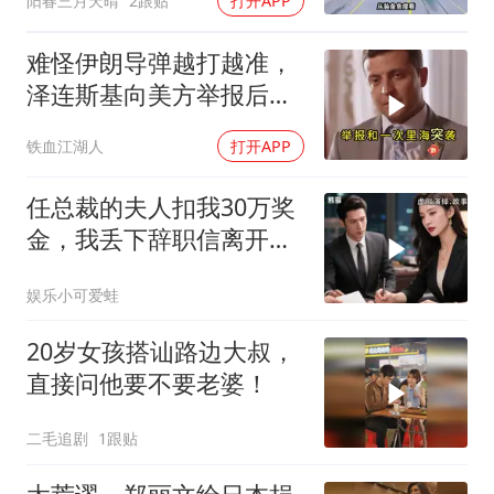
阳春三月天晴
2跟贴
打开APP
难怪伊朗导弹越打越准，
泽连斯基向美方举报后，
特朗普宣布不打了
铁血江湖人
打开APP
任总裁的夫人扣我30万奖
金，我丢下辞职信离开，
当晚她慌忙问：甲方只和
娱乐小可爱蛙
你签约
20岁女孩搭讪路边大叔，
直接问他要不要老婆！
二毛追剧
1跟贴