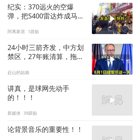
纪实：370远火的空爆
弹，把S400雷达炸成马蜂
窝，靶标惨状让台军急眼
阿离家居
1跟贴
了
24小时三箭齐发，中方划
禁区，27年账清算，拖船
问题公开
赶山的姑娘
讲真，是球网先动手
的！！！
新媒体
39跟贴
论背景音乐的重要性！！