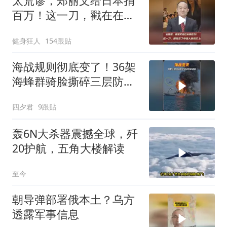
太荒谬，郑丽文给日本捐
百万！这一刀，戳在在了
中国人的伤口上
健身狂人
154跟贴
海战规则彻底变了！36架
海蜂群骑脸撕碎三层防空
体系
四夕君
9跟贴
轰6N大杀器震撼全球，歼
20护航，五角大楼解读
至今
朝导弹部署俄本土？乌方
透露军事信息