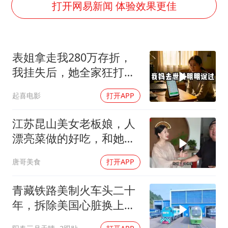
胡彦斌获《歌手2026》歌王
打开网易新闻 体验效果更佳
U17国足三连胜晋级明日之星半决赛
美股存储板块集体大跌
表姐拿走我280万存折，
名创优品回应女子吐槽内裤质量差
我挂失后，她全家狂打
日本试射“战斧”导弹，国防部回应
200个电话
起喜电影
打开APP
东航：国内客票提前14天免费退改
夯实基础开新局
江苏昆山美女老板娘，人
漂亮菜做的好吃，和她小
喝点
唐哥美食
打开APP
青藏铁路美制火车头二十
年，拆除美国心脏换上绿
色电力