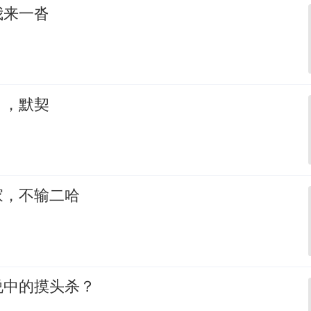
我来一沓
，，默契
家，不输二哈
说中的摸头杀？