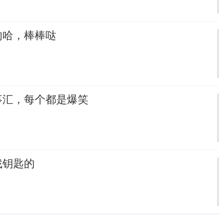
的哈，棒棒哒
事汇，每个都是爆笑
找钥匙的