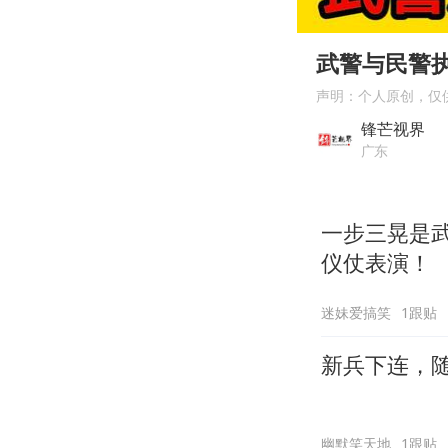
00:00
Play
武警与民警
声明：个人原创，仅
锋芒视界
广东
一步三晃是
仪仗表演！
迷妹爱搞笑
1跟贴
新兵下连，
幽默笑天地
1跟贴