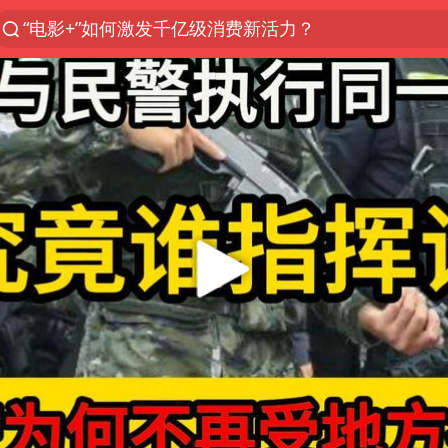
胡塞武装袭击也门政府军军营
日本试射“战斧”导弹，国防部回应
东航：国内客票提前14天免费退改
台风白海豚中心风力增强
四川宜宾高县4.9级地震致1死
向鹏0-3不敌张本智和
“新疆阿勒泰八月能滑雪”不实
刘国正说向鹏打得很窝囊
山东一元代青花杯离奇失踪
我国外贸延续良好增长态势
宇树科技中一签需缴款7.54万元