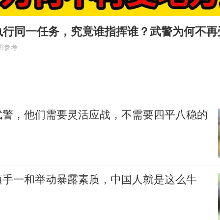
国防部：中国军队坚决反制任何闹海挑衅图谋
陈幸同晋级WTT横滨冠军赛8强
执行同一任务，究竟谁指挥谁？武警为何不再
百花奖开幕式
供参考
两名乘客在飞机上因调节座椅起冲突
女儿为争财产堵门阻挠父亲出殡
夯实基础开新局
武警，他们需要灵活应战，不需要四平八稳的
随手一和举动暴露素质，中国人就是这么牛