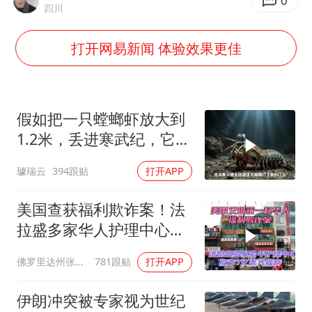
刘浩存百花奖开幕式红裙起舞
0
四川
女子网购名牌包发现是自己丢的那只
打开网易新闻 体验效果更佳
女儿为争财产堵门阻挠父亲出殡
万岁山接盘烂尾恒大文旅城
戚薇谈把脸交给AI
假如把一只螳螂虾放大到
多个明星演唱会取消
1.2米，丢进寒武纪，它能
战胜当代霸主吗
习近平心系体育强国建设
璩瑞云
394跟贴
打开APP
美国查获福利欺诈案！法
拉盛多家华人护理中心欺
诈7亿美元福利！
佛罗里达州张司令
781跟贴
打开APP
伊朗冲突被专家视为世纪