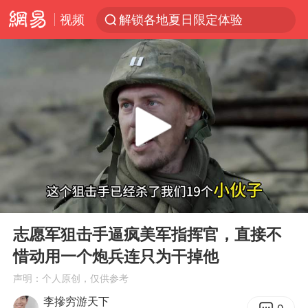
视频
解锁各地夏日限定体验
视频丨中国东方电气集团原党组副书记、董事宋致远被查
四川宜宾市珙县发生3.4级地震
台风白海豚闭眼浙江上海处于危险半圆
白海豚将正面袭击贯穿浙江
香港宏福苑火灾或由烟头引起
中国父女泰国骑摩托车坠崖1死1伤
00:00
03:02
浙江台州《告全体市民书》
Play
Ent
full
网约车司机充电时猝死保险拒赔
志愿军狙击手逼疯美军指挥官，直接不
惜动用一个炮兵连只为干掉他
周末打虎 宋致远被查
声明：个人原创，仅供参考
郑丽文：台湾从来没有“独立”过
李摻穷游天下