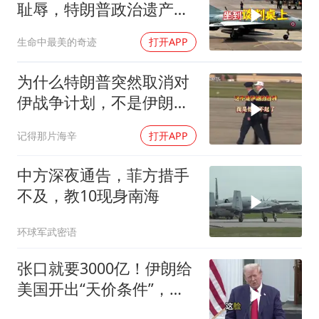
耻辱，特朗普政治遗产遭
遇毁灭性打击
生命中最美的奇迹
打开APP
为什么特朗普突然取消对
伊战争计划，不是伊朗赢
了，是他输不起了
记得那片海辛
打开APP
中方深夜通告，菲方措手
不及，教10现身南海
环球军武密语
张口就要3000亿！伊朗给
美国开出“天价条件”，特
朗普这回真被拿捏了？