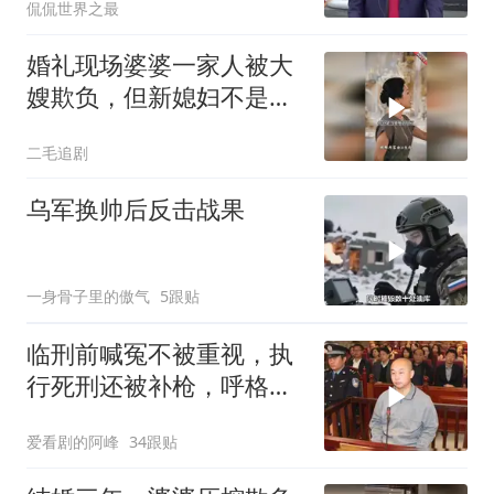
侃侃世界之最
婚礼现场婆婆一家人被大
嫂欺负，但新媳妇不是好
惹的！
二毛追剧
乌军换帅后反击战果
一身骨子里的傲气
5跟贴
临刑前喊冤不被重视，执
行死刑还被补枪，呼格吉
勒图被捕后的62天
爱看剧的阿峰
34跟贴