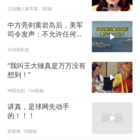
宜任行政长官
王姐懒人家常菜
1跟贴
中方亮剑黄岩岛后，美军
司令发声：不允许任何国
家主宰印太
许侶很机智
“我叫王大锤真是万万没有
想到！”
鸣雨短剧
134跟贴
讲真，是球网先动手
的！！！
新媒体
39跟贴