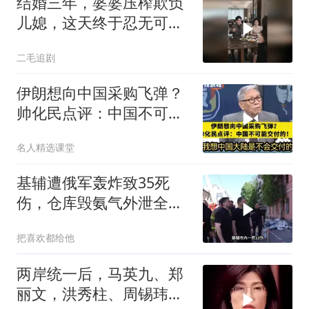
结婚三年，婆婆压榨欺负
儿媳，这天终于忍无可
忍！
二毛追剧
伊朗想向中国采购飞弹？
帅化民点评：中国不可能
交付！
名人精选课堂
基辅遭俄军轰炸致35死
伤，仓库毁氨气外泄全城
警报
把喜欢都给他
两岸统一后，马英九、郑
丽文，洪秀柱、周锡玮谁