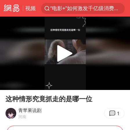
视频
“电影+”如何激发千亿级消费新活力？
全球首个长时储能一体化产业园量产
台风白海豚已进入24小时警戒线
秋天的第一杯奶茶怎么选
上海：台风白海豚或将带来龙卷风
四川宜宾高县4.9级地震致1死
中国女篮70-67险胜尼日利亚女篮
00:00
00:38
中巨芯：上半年归母净利润1405.77万元
Play
Ent
full
38岁演员求职万岁山NPC成功
这种情形究竟抓走的是哪一位
胜宏科技：股票交易异常波动
青苹果说剧
1
河南
国乒男单横滨冠军赛全军覆没