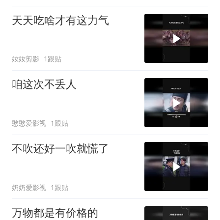
天天吃啥才有这力气
奻奻剪影
1跟贴
咱这次不丢人
憨憨爱影视
1跟贴
不吹还好一吹就慌了
奶奶爱影视
1跟贴
万物都是有价格的