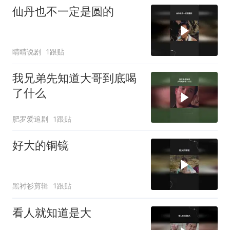
仙丹也不一定是圆的
睛睛说剧
1跟贴
我兄弟先知道大哥到底喝
了什么
肥罗爱追剧
1跟贴
好大的铜镜
黑衬衫剪辑
1跟贴
看人就知道是大