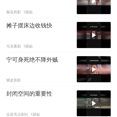
菊花剪影
1跟贴
摊子摆床边收钱快
马克看剧
1跟贴
宁可身死绝不降外贼
猥皮剪影
封闭空间的重要性
全是亮点剧社
1跟贴