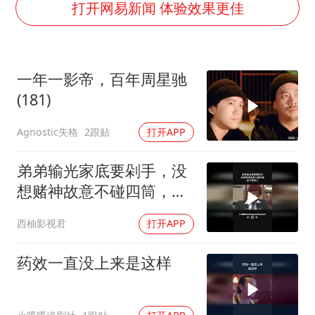
胡彦斌获《歌手2026》歌王
打开网易新闻 体验效果更佳
U17国足三连胜晋级明日之星半决赛
美股存储板块集体大跌
一年一影帝，百年周星驰
东航：国内客票提前14天免费退改
(181)
名创优品回应女子吐槽内裤质量差
Agnostic失格
2跟贴
打开APP
日本试射“战斧”导弹，国防部回应
夯实基础开新局
弟弟输光家底要剁手，没
想赌神故意不碰四筒，老
千输惨了
西柚影视君
打开APP
药效一直没上来是这样