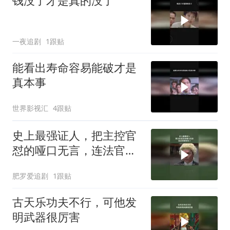
钱没了才是真的没了
一夜追剧
1跟贴
能看出寿命容易能破才是
真本事
世界影视汇
4跟贴
史上最强证人，把主控官
怼的哑口无言，连法官都
惊呆了
肥罗爱追剧
1跟贴
古天乐功夫不行，可他发
明武器很厉害