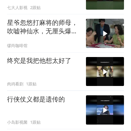
七大人影视
2跟贴
星爷忽悠打麻将的师母，
吹嘘神仙水，无厘头爆笑
名场面
缪尚咖啡馆
终究是我把他想太好了
肉鸡看剧
1跟贴
行侠仗义都是遗传的
小岛影视菌
1跟贴