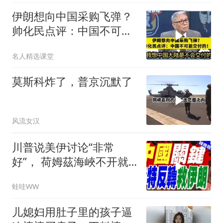
伊朗想向中国采购飞弹？
帅化民点评：中国不可能
交付！
名人精选课堂
莫斯科炸了，普京沉默了
风流女汉
川普说美伊讨论“非常
好”， 荷姆茲海峽不开就
出重拳｜帅化民.孙大千.
蛙哇WW
谢寒冰｜辣晚报20260805
儿媳妇用肚子里的孩子逼