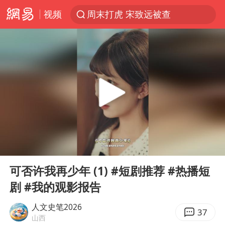
视频
周末打虎 宋致远被查
白海豚将正面袭击贯穿浙江
浙江台州《告全体市民书》
多个明星演唱会取消
四川宜宾市珙县发生3.4级地震
上半年国内居民出游人次34.63亿
刘浩存百花奖开幕式红裙起舞
00:00
10:09
店主称换“青海拉面”招牌后生意更好
Play
Ent
full
泰国初中生饮弹自尽前开了26枪
可否许我再少年 (1) #短剧推荐 #热播短
剧 #我的观影报告
“准2万亿”之城点名支持三所大学
万岁山接盘烂尾恒大文旅城
人文史笔2026
37
山西