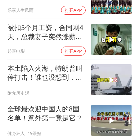
乐享人生风雨
打开APP
被扣5个月工资，合同剩4
天，总裁妻子突然涨薪续
签，我递辞呈她慌了
起喜电影
打开APP
本土陷入火海，特朗普叫
停打击！谁也没想到，中
方已完成南海布局
附允历史观
全球最欢迎中国人的8国
名单！意外第一竟是它？
健身狂人
19跟贴