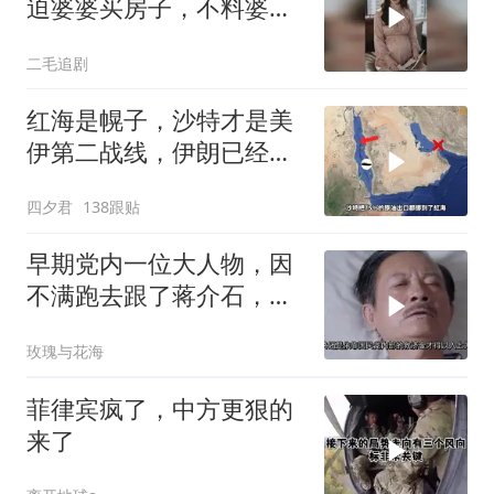
迫婆婆买房子，不料婆婆
的做法绝了！
二毛追剧
红海是幌子，沙特才是美
伊第二战线，伊朗已经输
了？
四夕君
138跟贴
早期党内一位大人物，因
不满跑去跟了蒋介石，不
料晚年竟悲惨死
玫瑰与花海
菲律宾疯了，中方更狠的
来了