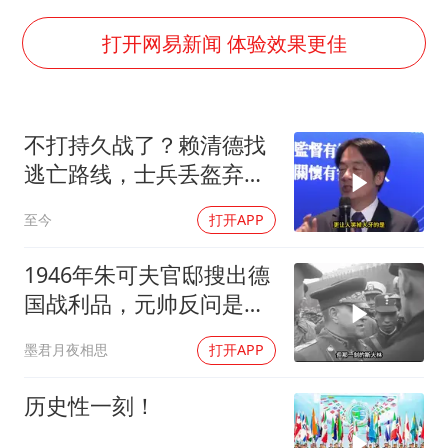
张本智和：零封向鹏不意外
习近平心系体育强国建设
打开网易新闻 体验效果更佳
不打持久战了？赖清德找
逃亡路线，士兵丢盔弃
甲，解放军对其更名
至今
打开APP
1946年朱可夫官邸搜出德
国战利品，元帅反问是否
需辞职
墨君月夜相思
打开APP
历史性一刻！