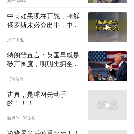
离开地球a
中美如果现在开战，朝鲜
俄罗斯未必会出手，中国
只能靠这四支力量
原广工业
特朗普直言：英国早就是
破产国度，明明坐拥金
山，却偏偏无动于衷
书写传奇
讲真，是球网先动手
的！！！
新媒体
39跟贴
论背景音乐的重要性！！