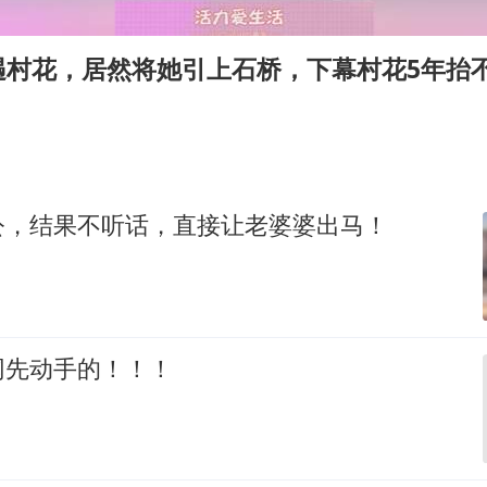
以军士兵把枪口对准中国记者
笔试第一被劝弃考涉事副校长被撤职
遇村花，居然将她引上石桥，下幕村花5年抬
《龙餐馆》 冲奖
构建更高水平的全民健身公共服务体系
男子被沙蜇蜇伤5小时后呼吸困难
奋力开创中国式现代化建设新局面
公，结果不听话，直接让老婆婆出马！
网先动手的！！！