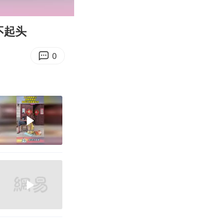
00:12
Enter
fullscreen
不起头
0