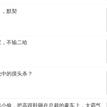
，，默契
家，不输二哈
说中的摸头杀？
追小偷，把高跟鞋砸在总裁的豪车上，太霸气