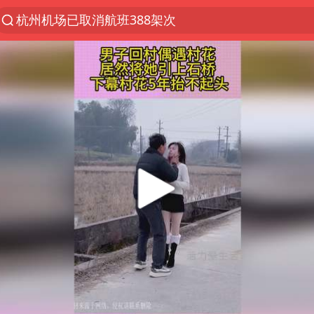
杭州机场已取消航班388架次
《披荆斩棘2026》阵容官宣
白海豚北上或致京津冀暴雨
中国第1高楼阻尼器摆动明显
上海有出现龙卷潜势
国足U17与阿森纳决赛取消 并列冠军
2025年小学教师减少13.19万
王艺迪2-4不敌张本美和止步4强
上门女婿出轨女邻居多年被判重婚罪
上海大部迎大暴雨
女子发现前夫婚内与第三者育子