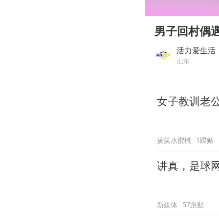
00:00
Play
男子回村偶
活力爱生活
山东
女子教训老
搞笑水蜜桃
1跟贴
讲真，是球
新媒体
57跟贴