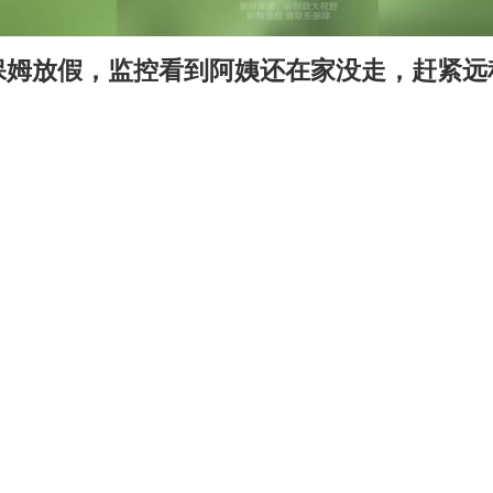
被错换37年女子起诉医院：本不需辍学
四预警齐发！双台风影响多个海域
保姆放假，监控看到阿姨还在家没走，赶紧远
男子出狱前8天被改判死缓
22岁女生南太行山失联已超十天
13岁少年白天写作业晚上夜市炒粉
被妻子举报丈夫与情人一审获刑1年
马斯克回应一个月亏掉2.45万亿
坚持党全面领导和党中央集中统一领导