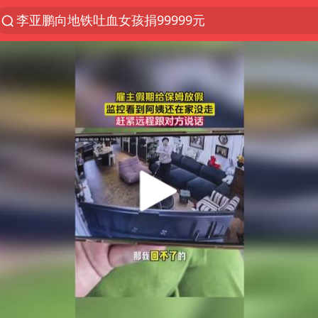
李亚鹏向地铁吐血女孩捐99999元
服务提质，内需扩容有保障
官方通报传销头目出狱办书院
台风白海豚可能在浙江登陆
普京宣布多项人事调整
人贩子“梅姨”真名谢家梅
“银行午休1.5小时”留个窗口行不行
蜜雪冰城员工抽烟收银 门店现已停业
为鼓励女儿 41岁妈妈考上985研究生
被一条街帮助的“煎饼叔叔”去世
湖北一私家车在拖车上起火