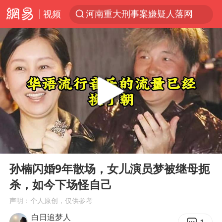
河南重大刑事案嫌疑人落网
视频
光影经济撬动暑期消费新蓝海
WTT横滨冠军赛国乒女单三将晋级四强
浙江上海等地有大雨或暴雨
《欢迎来龙餐馆》口碑
西湖突现狂风暴雨 游客瞬间被浇透
情侣在平潭拍日出时坠崖致一死一伤
香港正式允许“拒绝抢救”
00:00
10:35
视频丨中国东方电气集团原党组副书记、董事宋致远被查
Play
Ent
full
孙楠闪婚9年散场，女儿演员梦被继母扼
“不怕六爷挂得多 就怕六爷挂一颗”
杀，如今下场怪自己
杭州全市有序停课
声明：个人原创，仅供参考
直击东北超：哈尔滨vs通辽
白日追梦人