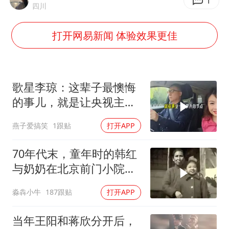
1
四川
香港宏福苑火灾或由烟头引起
几元成本的AI广告导致千万市值蒸发
打开网易新闻 体验效果更佳
浙江台州《告全体市民书》
酒店回应车内过夜被收150元
歌星李琼：这辈子最懊悔
白海豚将正面袭击贯穿浙江
的事儿，就是让央视主持
商场现钱学森巨幅海报 负责人回应
人朱迅替她报幕
乐享全民健身 共筑健康中国
燕子爱搞笑
1跟贴
打开APP
70年代末，童年时的韩红
与奶奶在北京前门小院的
合影，画面中她依偎着奶
淼犇小牛
187跟贴
打开APP
奶，眼神怯生生的
当年王阳和蒋欣分开后，