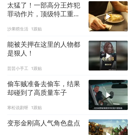
太猛了！一部高分王炸犯
罪动作片，顶级特工重出
江湖，场面太燃了
沙果唠生活
1跟贴
能被关押在这里的人物都
是狠人！
芸芸小手工
1跟贴
偷车贼准备去偷车，结果
却碰到了高质量车子
寒松说剧呀
1跟贴
变形金刚高人气角色盘点