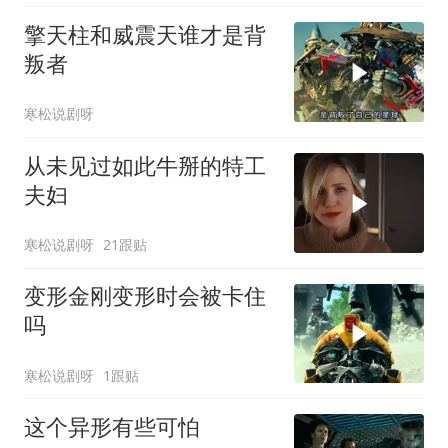
擎天柱和威震天谁才是背
叛者
寒松说剧呀
从未见过如此牛掰的特工
夫妇
寒松说剧呀
21跟贴
变形金刚变形时会被卡住
吗
寒松说剧呀
1跟贴
这个异形有些可怕