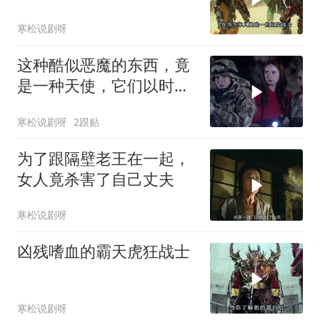
寒松说剧呀
这种酷似恶魔的东西，竟
是一种天使，它们以时间
为食
寒松说剧呀
2跟贴
为了跟隔壁老王在一起，
女人竟杀害了自己丈夫
寒松说剧呀
凶残嗜血的霸天虎狂战士
寒松说剧呀