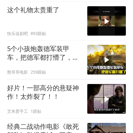
这个礼物太贵重了
快乐追剧吧
893跟贴
5个小孩炮轰德军装甲
车，把德军都打懵了，战
争片
憨哥哥电影
259跟贴
好片！一部高分的悬疑神
作！太炸裂了！！
艾米爱手工
1跟贴
经典二战动作电影《敢死