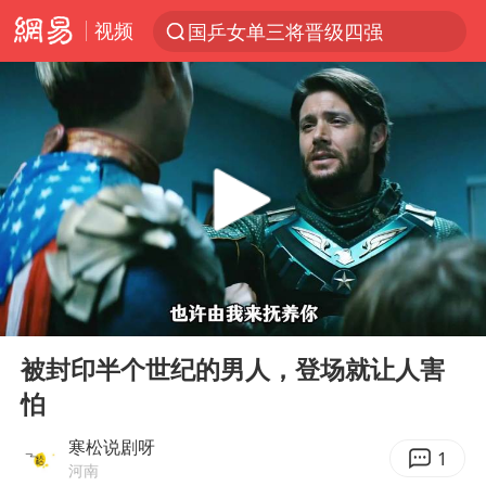
视频
国乒女单三将晋级四强
光影经济撬动暑期消费新蓝海
陈思诚零点晒照为佟丽娅庆生
新疆优化调整景区内自驾服务费
《欢迎来龙餐馆》口碑
上四休三，但降薪1000元，你接受吗？
情侣在平潭拍日出时坠崖致一死一伤
00:00
05:52
检测列车撞人致11死2伤 涉事单位被罚
Play
Ent
full
黄金牛市回来了吗
被封印半个世纪的男人，登场就让人害
怕
36岁男演员成景区NPC后人气爆棚
宇树王兴兴被问了360多个问题
寒松说剧呀
1
河南