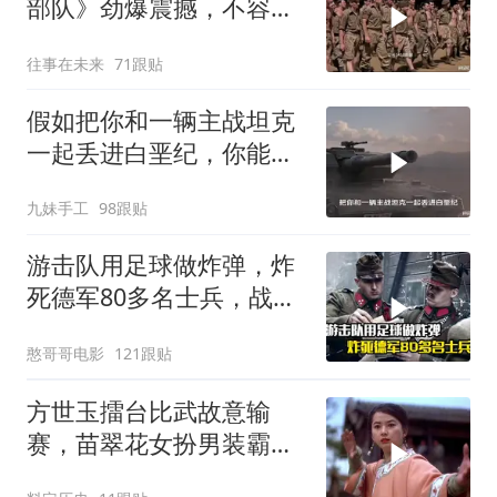
部队》劲爆震撼，不容错
过！
往事在未来
71跟贴
假如把你和一辆主战坦克
一起丢进白垩纪，你能统
治这个时代吗？
九妹手工
98跟贴
游击队用足球做炸弹，炸
死德军80多名士兵，战争
片
憨哥哥电影
121跟贴
方世玉擂台比武故意输
赛，苗翠花女扮男装霸气
上台，开启精彩挑战