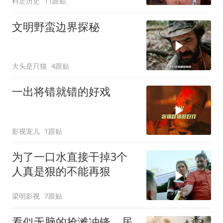
料定历史
11跟贴
文明野蛮边界探秘
大头是只猫
4跟贴
一出将错就错的好戏
影视宠儿
1跟贴
为了一口水直接干掉3个
人真是狠的不能再狠
梁明影视
7跟贴
看似无脑的抢滩冲锋，居