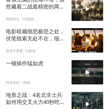
然藏着二战最精密的两栖
登陆作战体系
简影时光
103跟贴
电影暗藏细思极恐之处，
伏笔线索无处不在，细节
让人后背发凉
菠菜不算爱
33跟贴
一顿操作猛如虎
阿佳说剧
1跟贴
地形之战：4名北非士兵
如何用交叉火力40秒吃掉
16名德军？