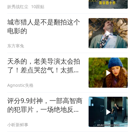
妖秀战红尘
10跟贴
城市猎人是不是翻拍这个
电影的
东方寒兔
天杀的，老美导演太会拍
了！差点哭岔气！太抓心
了！看一次哭一次
Agnostic失格
评分9.9封神，一部高智商
的犯罪片，一场绝地反
击，看的惊心动魄
小昕新鲜事