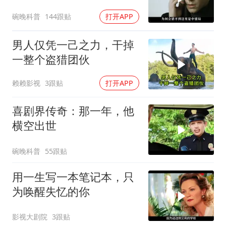
碗晚科普
144跟贴
打开APP
男人仅凭一己之力，干掉
一整个盗猎团伙
赖赖影视
3跟贴
打开APP
喜剧界传奇：那一年，他
横空出世
碗晚科普
55跟贴
用一生写一本笔记本，只
为唤醒失忆的你
影视大剧院
3跟贴