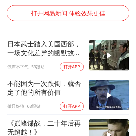
全民健身事业高质量发展
唐田赛前发布会上引用《孙子兵法》
打开网易新闻 体验效果更佳
台当局重金为“台独”织“皇帝新衣”
商场现钱学森巨幅海报 负责人回应
日本武士踏入美国西部，
几元成本的AI广告导致千万市值蒸发
一场文化差异的幽默故事
老挝国会主席赛宋蓬逝世
即将开
低声不下气
59跟贴
打开APP
购飞机票7分钟后退票被扣2022元
乐享全民健身 共筑健康中国
不能因为一次跌倒，就否
定了他的所有价值
做只好猹
68跟贴
打开APP
《巅峰谍战，二十年后再
无超越！》