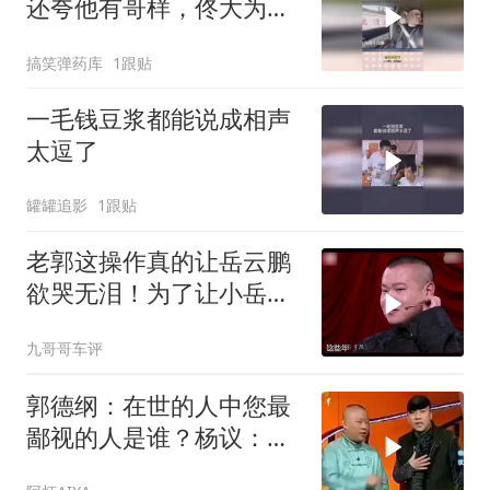
还夸他有哥样，佟大为尴
尬的扣出三室一厅
搞笑弹药库
1跟贴
一毛钱豆浆都能说成相声
太逗了
罐罐追影
1跟贴
老郭这操作真的让岳云鹏
欲哭无泪！为了让小岳岳
能上节目
九哥哥车评
郭德纲：在世的人中您最
鄙视的人是谁？杨议：是
郭德纲