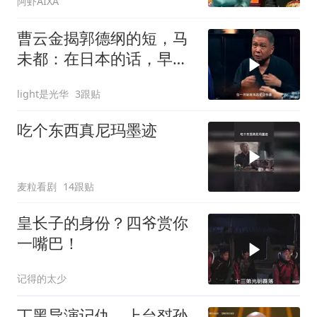
阿虾AIXA
曹云金揭郭德纲的短，马
未都：在日本的话，早就
完蛋了！
light是光华
3跟贴
吃个东西真尼玛墨迹
麦粒看剧
14跟贴
皇长子的身份？四爷赏你
一嘴巴！
记得的太少
丁黑导演记仇，上台怼孙