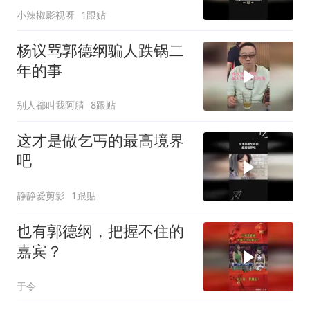
小辣椒影视呀
1跟贴
杨议骂郭德纲骗人跌锅二
年的事
别人都叫我阿腈
8跟贴
这才是做乞丐的最高境界
吧
静静爱剪影
1跟贴
也有郭德纲，把握不住的
嘉宾？
于令