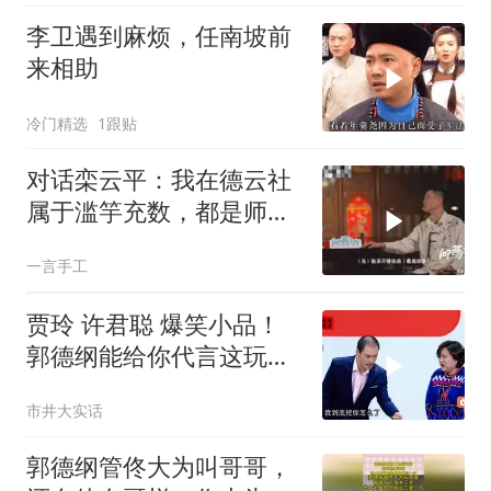
李卫遇到麻烦，任南坡前
来相助
冷门精选
1跟贴
对话栾云平：我在德云社
属于滥竽充数，都是师傅
郭德纲和师娘提拔
一言手工
贾玲 许君聪 爆笑小品！
郭德纲能给你代言这玩
意？只要给钱，他啥都干
市井大实话
郭德纲管佟大为叫哥哥，