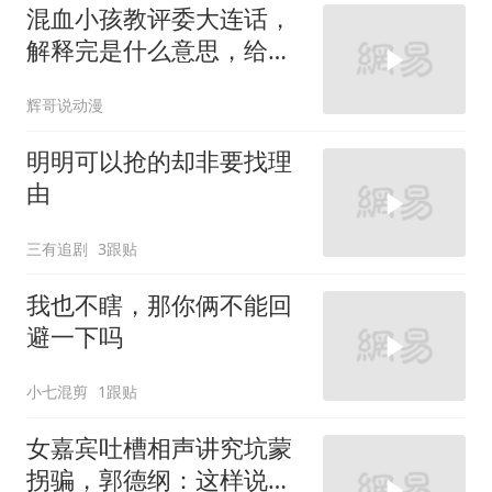
混血小孩教评委大连话，
解释完是什么意思，给刘
仪伟吓成 鹌鹑了
辉哥说动漫
明明可以抢的却非要找理
由
三有追剧
3跟贴
我也不瞎，那你俩不能回
避一下吗
小七混剪
1跟贴
女嘉宾吐槽相声讲究坑蒙
拐骗，郭德纲：这样说就