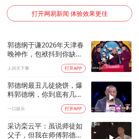
王艺迪无缘横滨赛决赛
泰国：高度重视中国游客旅游体验
打开网易新闻 体验效果更佳
上海大部迎大暴雨
《龙餐馆》 冲奖
郭德纲于谦2026年天津春
蒯曼挺进WTT横滨冠军赛女单四强
晚神作，包袱抖到你缺氧
以军士兵把枪口对准中国记者
笑到肚子疼！
人间天下事
打开APP
笔试第一被劝弃考涉事副校长被撤职
白海豚5次眼壁置换
郭德纲最丑儿徒烧饼，爆
料郭德纲，你到底有几个
构建更高水平的全民健身公共服务体系
师娘？
一口娱乐
打开APP
采访栾云平：虽说师徒如
父子，但我在师傅郭德纲