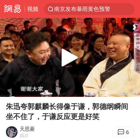
视频
南京发布暴雨黄色预警
上海有出现龙卷潜势
上半年我国经营主体结构持续优化
王传君 《披荆斩棘》
上海：5号线16号线浦江线全线停运
白海豚预计将在浙江苍南到三门一带登陆
今日15时起福州地铁高架区段停运
00:00
01:14
国足U17与阿森纳决赛取消 并列冠军
Play
Ent
full
王艺迪2-4不敌张本美和止步4强
朱迅夸郭麒麟长得像于谦，郭德纲瞬间
坐不住了，于谦反应更是好笑
上门女婿出轨女邻居多年被判重婚罪
2025年小学教师减少13.19万
天思菱
6
四川