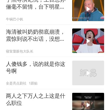
俪毫不留情，台下明星大
咖笑惨丨品质盛典
牛锅巴小钒
海清被叫奶奶彻底崩溃，
震惊到说不出话，没想到
是一场乌龙
寝室显眼包大队长
人傻钱多，说的就是你这
号啊
全是亮点剧社
1跟贴
两人之下万人之上这是什
么职位