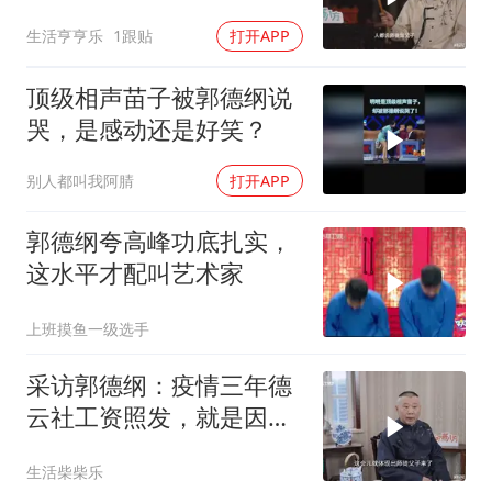
家都不敢上厕所！
生活亨亨乐
1跟贴
打开APP
顶级相声苗子被郭德纲说
哭，是感动还是好笑？
别人都叫我阿腈
打开APP
郭德纲夸高峰功底扎实，
这水平才配叫艺术家
上班摸鱼一级选手
采访郭德纲：疫情三年德
云社工资照发，就是因为
师徒如父子！
生活柴柴乐