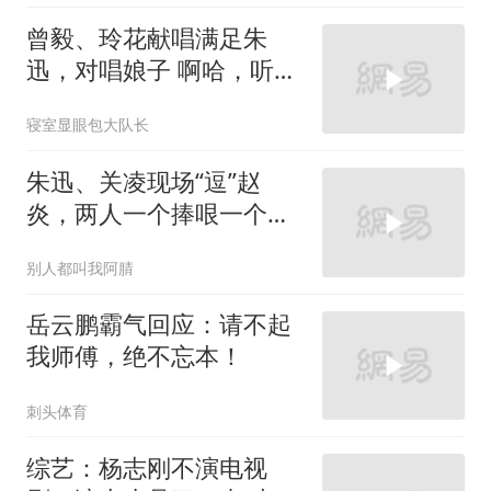
曾毅、玲花献唱满足朱
迅，对唱娘子 啊哈，听得
人骨头都酥了！
寝室显眼包大队长
朱迅、关凌现场“逗”赵
炎，两人一个捧哏一个逗
哏，赵炎直呼我多余来
别人都叫我阿腈
岳云鹏霸气回应：请不起
我师傅，绝不忘本！
刺头体育
综艺：杨志刚不演电视