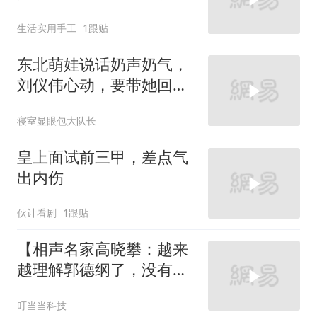
没意思了！
生活实用手工
1跟贴
东北萌娃说话奶声奶气，
刘仪伟心动，要带她回自
己家玩
寝室显眼包大队长
皇上面试前三甲，差点气
出内伤
伙计看剧
1跟贴
【相声名家高晓攀：越来
越理解郭德纲了，没有一
个独挡一面的徒弟
叮当当科技