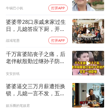
老师傅一招拿下
牛锅巴小钒
打开APP
婆婆带28口亲戚来家过生
日，儿媳答应下厨，开饭
时全愣住了
战域笔墨
打开APP
千万富婆陷丧子之痛，后
老伴献殷勤过继孙子防绝
户，官官一语戳破
安安折纸
婆婆逼交三万月薪遭拒换
锁，儿媳一言不发，五天
后丈夫收传票
娱乐圈的笔娱君