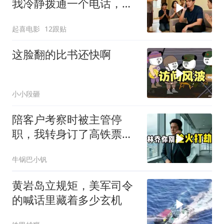
我冷静拨通一个电话，全
家跪求我别走
起喜电影
12跟贴
这脸翻的比书还快啊
小小段砸
陪客户考察时被主管停
职，我转身订了高铁票。
2小时后总监急疯了：12
牛锅巴小钒
亿合同没你根本签不了
黄岩岛立规矩，美军司令
的喊话里藏着多少玄机