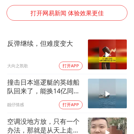
酒店回应车内过夜被收150元
牛津大学一纸声明甩不了锅
打开网易新闻 体验效果更佳
香港宏福苑火灾或由烟头引起
儿子陪躺平老爹体验外卖员火了
反弹继续，但难度变大
几元成本 千万市值蒸发
“不怕六爷挂得多 就怕六爷挂一颗”
大向之凯歌
打开APP
多个明星演唱会取消
人民的健康、体质、幸福一脉相承
撞击日本巡逻艇的英雄船
队回来了，能换14亿同胞
一个吗？
靓仔情感
打开APP
空调没地方放，只有一个
办法，那就是从天上走，