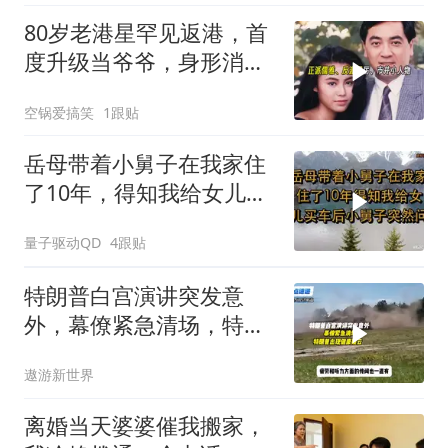
80岁老港星罕见返港，首
度升级当爷爷，身形消瘦
惹心疼
空锅爱搞笑
1跟贴
岳母带着小舅子在我家住
了10年，得知我给女儿买
车后，小舅子突
量子驱动QD
4跟贴
特朗普白宫演讲突发意
外，幕僚紧急清场，特朗
普出现健康疑云！
遨游新世界
离婚当天婆婆催我搬家，