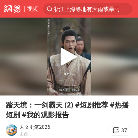
视频
浙江上海等地有大雨或暴雨
解锁各地夏日限定体验
西湖突现狂风暴雨 游客瞬间被浇透
马克·艾伦退出斯诺克中国公开赛
金饰克价一夜涨回1300元
新疆景区自驾服务费改为按车收费
视频丨中国东方电气集团原党组副书记、董事宋致远被查
00:00
22:07
多家A股公司收到美国关税退款
Play
Ent
full
永和豆浆创始人林炳生去世
踏天境：一剑霸天 (2) #短剧推荐 #热播
短剧 #我的观影报告
白海豚将正面袭击贯穿浙江
浙江台州《告全体市民书》
人文史笔2026
37
山西