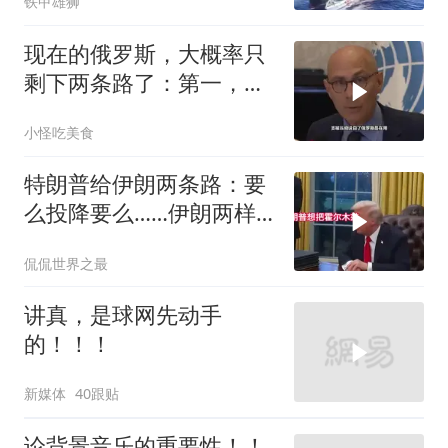
铁甲雄狮
现在的俄罗斯，大概率只
剩下两条路了：第一，把
吞进去的地盘全部吐出来
小怪吃美食
特朗普给伊朗两条路：要
么投降要么……伊朗两样
都不选，美军无人机又被
侃侃世界之最
打下来了
讲真，是球网先动手
的！！！
新媒体
40跟贴
论背景音乐的重要性！！