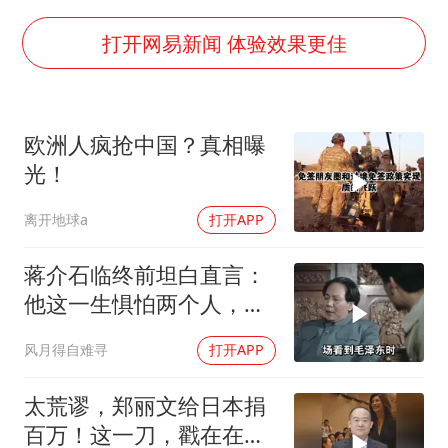
微信新功能：你可以“撤回”你的撤回
福建省泉州市委书记张毅恭接受纪律审查和监察调查
打开网易新闻 体验效果更佳
2名小孩玩手机低头幅度近乎折叠
四川宜宾地震网友称睡觉被摇醒
欧洲人疯抢中国？真相曝
胡彦斌获《歌手2026》歌王
光！
老人离世案亲属质疑记录仪
离开地球a
打开APP
38岁演员求职万岁山NPC成功
夯实基础开新局
蒋介石临终前坦白直言：
他这一生惧怕两个人，却
只敬佩一个人！
风月得自难寻
打开APP
太荒谬，郑丽文给日本捐
百万！这一刀，戳在在了