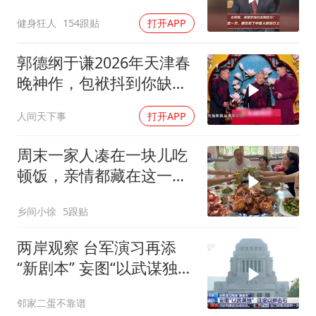
中国人的伤口上
健身狂人
154跟贴
打开APP
郭德纲于谦2026年天津春
晚神作，包袱抖到你缺氧
笑到肚子疼！
人间天下事
打开APP
周末一家人凑在一块儿吃
顿饭，亲情都藏在这一饭
一菜里
乡间小徐
5跟贴
两岸观察 台军演习再添
“新剧本” 妄图“以武谋独”
注定
邻家二蛋不靠谱