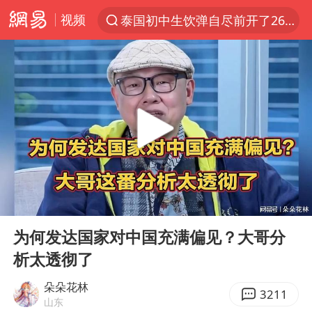
视频
泰国初中生饮弹自尽前开了26枪
“电影+”如何激发千亿级消费新活力？
预计“白海豚”明晚将在浙江舟山到福建福鼎一带沿海登陆
实时追踪台风白海豚
用AI造出新病毒意味着什么
美股创4月份以来最大单周涨幅
云南一地过火把节意外灼伤16人
00:00
07:01
俄黑客称掌握北约直接参与袭俄证据
Play
Ent
full
泰国校园枪击事件已致8死30余伤
为何发达国家对中国充满偏见？大哥分
析太透彻了
王虹邓煜的同学获统计学界诺贝尔奖
“东北超”哈尔滨主场收官战小贴士
朵朵花林
3211
山东