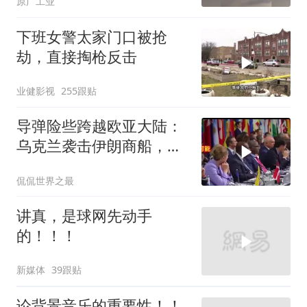
原广工业
下班女警太家门口被抢
劫，直接掏枪反击
业健影视
255跟贴
导弹险些跨越欧亚大陆：
乌克兰袭击伊朗商船，差
点引爆两场战争的“连环
侃侃世界之最
雷”
讲真，是球网先动手
的！！！
新媒体
39跟贴
论背景音乐的重要性！！