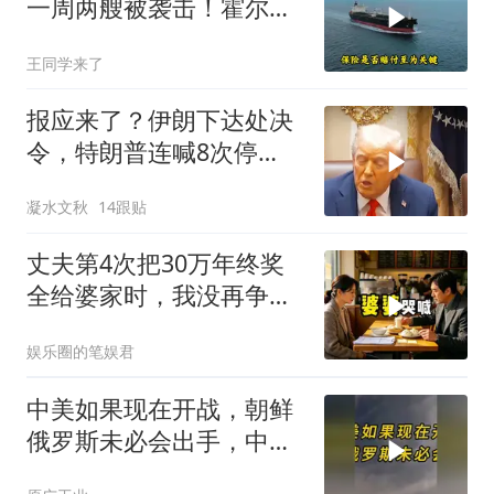
一周两艘被袭击！霍尔木
兹海峡的“安全走廊”神话
王同学来了
彻底破灭！
报应来了？伊朗下达处决
令，特朗普连喊8次停
手，海外资产遭清算
凝水文秋
14跟贴
丈夫第4次把30万年终奖
全给婆家时，我没再争
吵，申请驻外5年
娱乐圈的笔娱君
中美如果现在开战，朝鲜
俄罗斯未必会出手，中国
只能靠这四支力量