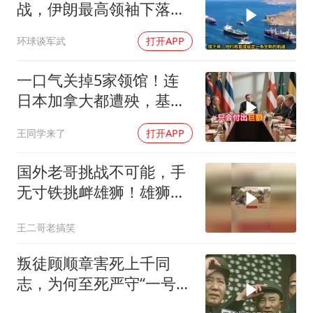
战，伊朗最高领袖下落不
明？特朗普发出通牒
环球谈军武
打开APP
一口气关掉5家领馆！连
日本加拿大都遭殃，基辛
格临终遗言真应验了
王同学来了
打开APP
国外老哥挑战不可能，手
无寸铁挑衅雄狮！雄狮居
然被他打败了！
王二哥老搞笑
叛徒顾顺章害死上千同
志，为何至死严守“一号机
密”？