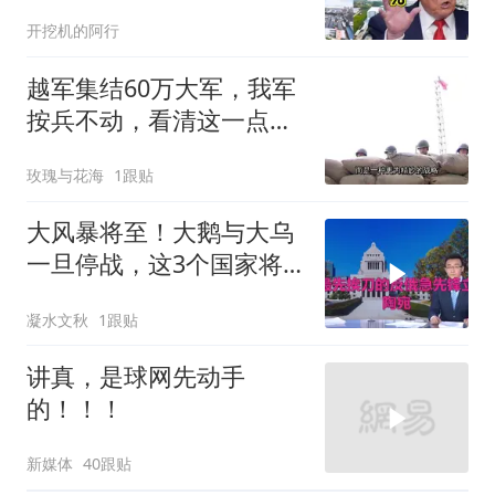
特朗普关税政策得失。来
开挖机的阿行
听听
越军集结60万大军，我军
按兵不动，看清这一点便
知越南必败
玫瑰与花海
1跟贴
大风暴将至！大鹅与大乌
一旦停战，这3个国家将
直接迎来灭国崩盘
凝水文秋
1跟贴
讲真，是球网先动手
的！！！
新媒体
40跟贴