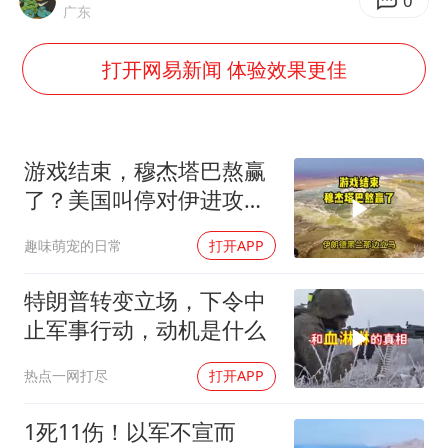
包文婧：二胎很难一碗水端平
0
广东
香港宏福苑火灾或由烟头引起
打开网易新闻 体验效果更佳
女主硬加吻戏短剧已下架
浙江台州《告全体市民书》
浙江一9岁男孩被海浪卷走仍在搜救中
游戏结束，穆杰塔巴熬赢
郑丽文：台湾从来没有“独立”过
了？美国叫停对伊进攻，
让中俄擦了把汗水
人民的健康、体质、幸福一脉相承
趣味萌宠的日常
打开APP
特朗普转变立场，下令中
止军事行动，动机是什么
热点一网打尽
打开APP
1死11伤！以军不宣而