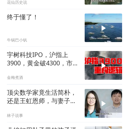
花仙历史说
终于懂了！
牛锅巴小钒
宇树科技IPO，沪指上
3900，黄金破4300，市场
在交易什么逻辑？
金梅煮酒
顶尖数学家竟生活简朴，
还是王虹恩师，与妻子合
照慈眉善目
林子说事