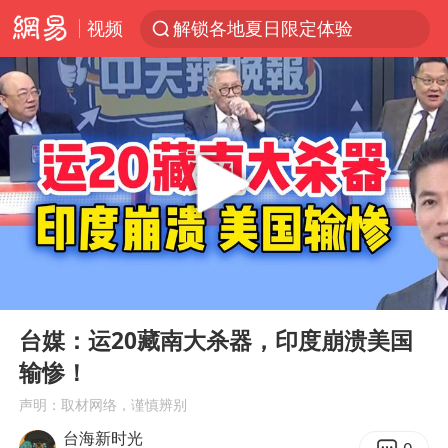
视频
解锁各地夏日限定体验
男童模仿奥特曼从高处跳下致骨折
富婆带资进组给自己硬加60多场吻戏
金饰克价一夜涨回1300元
峰哥实名举报汪海林偷税漏税
名创优品一次性内裤 颜面尽失
白海豚将正面袭击贯穿浙江
00:00
14:37
视频丨中国东方电气集团原党组副书记、董事宋致远被查
Play
Ent
full
梁家辉：到内地拍戏不是北上是回归
台媒：运20藏南大杀器，印度崩溃美国
输惨！
牛津大学一纸声明甩不了锅
声明：取材网络，谨慎辨别
台风白海豚实时路径
台海新时光