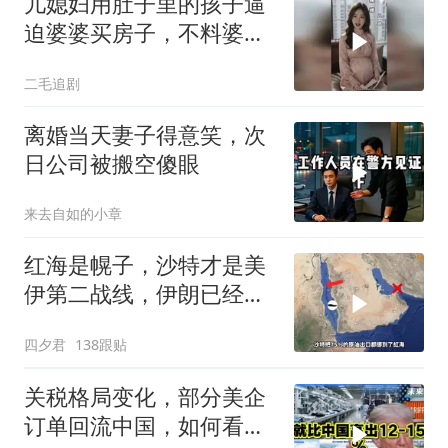
儿媳妇用肚子里的孩子逼
迫婆婆买房子，不料婆婆
的做法绝了！
二毛追剧
离婚当天妻子得意笑，次
日公司被搬空傻眼
来去自如的小章
红海是幌子，沙特才是美
伊第二战线，伊朗已经输
了？
四夕君
138跟贴
关税格局变化，部分美企
订单回流中国，如何看待