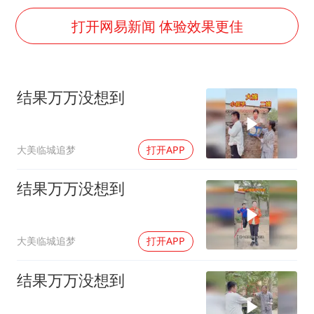
国乒男单横滨冠军赛全军覆没
打开网易新闻 体验效果更佳
38岁演员求职万岁山NPC成功
“新疆阿勒泰八月能滑雪”不实
日本试射“战斧”导弹，国防部回应
结果万万没想到
胡彦斌韩磊 谁帮谁
夯实基础开新局
大美临城追梦
打开APP
结果万万没想到
大美临城追梦
打开APP
结果万万没想到