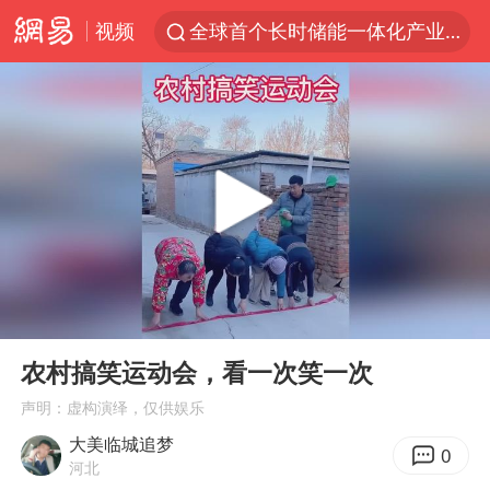
视频
全球首个长时储能一体化产业园量产
台风白海豚已进入24小时警戒线
中国女篮70-67险胜尼日利亚女篮
名创优品回应女子吐槽内裤质量差
四川宜宾市高县4.9级地震致1人死亡
台风白海豚或吞并鲸鱼 登陆地点更新
胜宏科技：股票交易异常波动
00:00
00:22
出口禁令驱动有色板块大涨
Play
Ent
full
秋天的第一杯奶茶到底有多火
农村搞笑运动会，看一次笑一次
U17国足点球大战淘汰河床晋级决赛
声明：虚构演绎，仅供娱乐
大美临城追梦
国防部：中国军队坚决反制任何闹海挑衅图谋
0
河北