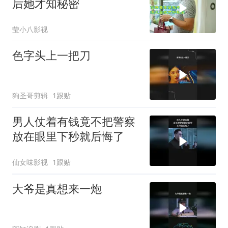
后她才知秘密
莹小八影视
色字头上一把刀
狗圣哥剪辑
1跟贴
男人仗着有钱竟不把警察
放在眼里下秒就后悔了
仙女味影视
1跟贴
大爷是真想来一炮