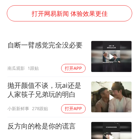
80后女柜员逆袭成4200亿银行副行长
27岁女子成组织卖淫集团主犯被通缉
打开网易新闻 体验效果更佳
吉林一“温度计大楼”读数爆表
女子利用漏洞0元薅走3000多件家电
自断一臂感觉完全没必要
贵州轮胎子公司获美国退税8136万
郑国霖回应去景区上班被保安拦下
南瓜观影
1跟贴
打开APP
奋进开新局 实干挑大梁
抛开颜值不谈，玩ai还是
人家筷子兄弟玩的明白
小新新鲜事
278跟贴
打开APP
反方向的枪是你的谎言