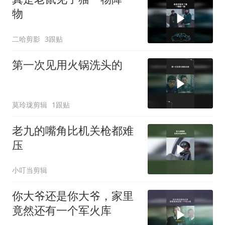
物
二哈剪影
3跟贴
第一次见用火锅洗头的
莫玲珑剪辑
1跟贴
老九的嘴角比机关枪都难
压
小叮当剪辑
你大爷还是你大爷，家里
竟然还有一个军火库