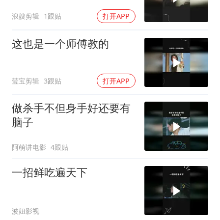
浪嫂剪辑
1跟贴
打开APP
这也是一个师傅教的
莹宝剪辑
3跟贴
打开APP
做杀手不但身手好还要有
脑子
阿萌讲电影
4跟贴
一招鲜吃遍天下
波妞影视