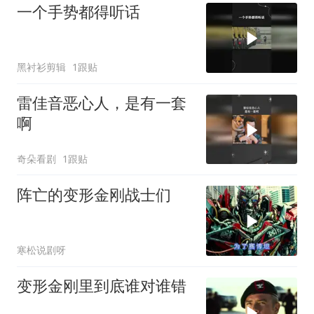
一个手势都得听话
黑衬衫剪辑
1跟贴
雷佳音恶心人，是有一套
啊
奇朵看剧
1跟贴
阵亡的变形金刚战士们
寒松说剧呀
变形金刚里到底谁对谁错