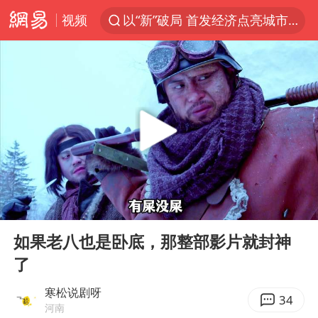
视频
以“新”破局 首发经济点亮城市消费活力
台风白海豚进入48小时警戒线
佛得角门将亮相智利俱乐部主场
宇树科技发行价格150.80元/股
看守所辅警收受10万获刑1年
宇树科技王兴兴身家有望超200亿元
CIA被曝已秘密设立古巴工作组
00:00
02:36
U17国足1分钟轰2球
Play
Ent
full
泰国一女公务员妆容引争议 本人回应
如果老八也是卧底，那整部影片就封神
了
中国养老床位“三连降”
外交部发言人就广岛核爆81周年等答记者问
寒松说剧呀
34
河南