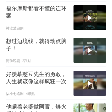
福尔摩斯都看不懂的连环
案
神泣爱追剧
想过边境线，就得动点脑
子！
阿佳说剧
2跟贴
好羡慕憨豆先生的勇敢，
人生就该像这样疯狂一次
柒小七追剧
4跟贴
他瞒着老婆做阿官，爆火