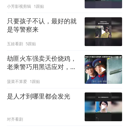
小芳影视剪辑
1跟贴
只要孩子不认，最好的就
是等警察来
五娃看剧
5跟贴
劫匪火车强卖天价烧鸡，
老乘警巧用黑话应对，成
功套路劫匪
菠菜不算爱
1跟贴
是人才到哪里都会发光
对齐看剧