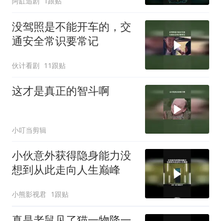
阿缸追剧
1跟贴
没驾照是不能开车的，交
通安全常识要常记
伙计看剧
11跟贴
这才是真正的智斗啊
小叮当剪辑
小伙意外获得隐身能力没
想到从此走向人生巅峰
小熊影视君
1跟贴
真是老鼠见了猫一物降一