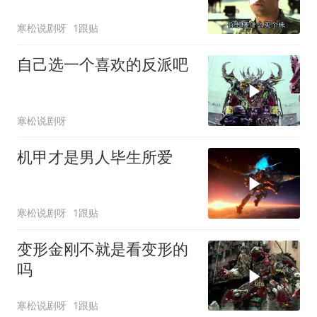
寒松说剧呀
1跟贴
自己选一个喜欢的反派吧
寒松说剧呀
机甲才是男人毕生所爱
寒松说剧呀
1跟贴
变形金刚不就是看变形的
吗
寒松说剧呀
1跟贴