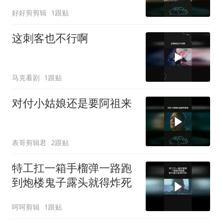
好好剪剪辑
1跟贴
这刺客也不行啊
马克看剧
1跟贴
对付小姑娘还是要阿祖来
表哥剪辑君
2跟贴
特工扛一箱手榴弹一路跑
到炮楼鬼子露头就得炸死
呵呵剪辑
1跟贴