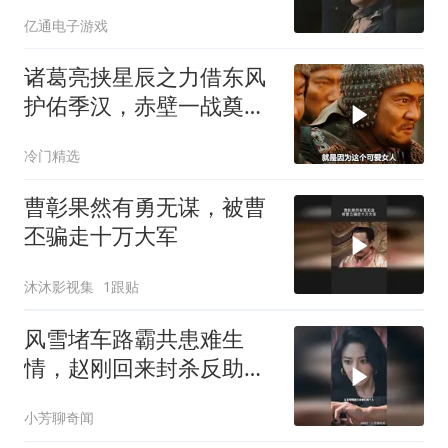
收视稳了！
亿通电子游戏
诸葛亮挟星辰之力借东风
护佑季汉，赤壁一战奠定
天下三分
冷门精选
曹彰果然有勇无谋，被曹
丕骗走十万大军
沐沐影视集
1跟贴
风雪堵车路霸共患难生
情，赵刚回来封杀反助两
人开物流
小芳聊奇闻