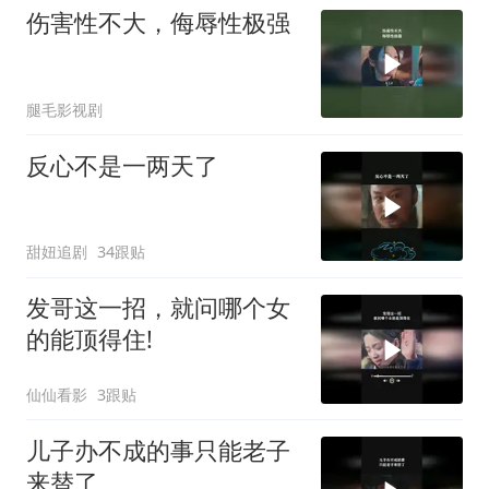
伤害性不大，侮辱性极强
腿毛影视剧
反心不是一两天了
甜妞追剧
34跟贴
发哥这一招，就问哪个女
的能顶得住!
仙仙看影
3跟贴
儿子办不成的事只能老子
来替了