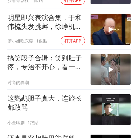
沙雕哥剧社
1跟贴
打开APP
明星即兴表演合集，于和
伟梳头发挑衅，徐峥机智
戴假发梳头引爆
楚小姐吃东莞
1跟贴
打开APP
搞笑段子合辑：笑到肚子
疼，专治不开心，看一遍
笑一遍！
时尚的弄潮
这鹦鹉胆子真大，连旅长
都敢骂
小金聊剧
1跟贴