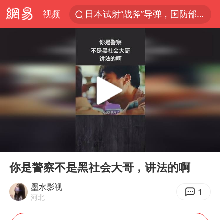
视频
日本试射“战斧”导弹，国防部回应
台风白海豚中心风力增强
向鹏0-3不敌张本智和
百花奖开幕式
四川宜宾高县4.9级地震致1死
广东雷州通报特教老师招聘违规事件
山东一元代青花杯离奇失踪
00:00
01:57
“新疆阿勒泰八月能滑雪”不实
Play
Ent
full
刘国正说向鹏打得很窝囊
你是警察不是黑社会大哥，讲法的啊
我国外贸延续良好增长态势
墨水影视
1
河北
国防部：中国军队坚决反制任何闹海挑衅图谋