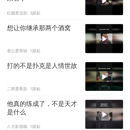
红颜爱追剧
3跟贴
想让你继承那两个酒窝
老公爱剪辑
1跟贴
打的不是扑克是人情世故
二胖爱看剧
1跟贴
他真的练成了，不是天才
是什么
八方影视咖
1跟贴