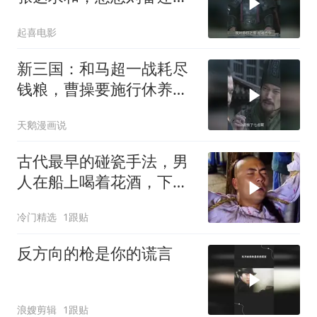
气头上，连使者一起斩了
起喜电影
新三国：和马超一战耗尽
钱粮，曹操要施行休养生
息的政策，屯田养民
天鹅漫画说
古代最早的碰瓷手法，男
人在船上喝着花酒，下一
秒女人就投河自尽
冷门精选
1跟贴
反方向的枪是你的谎言
浪嫂剪辑
1跟贴