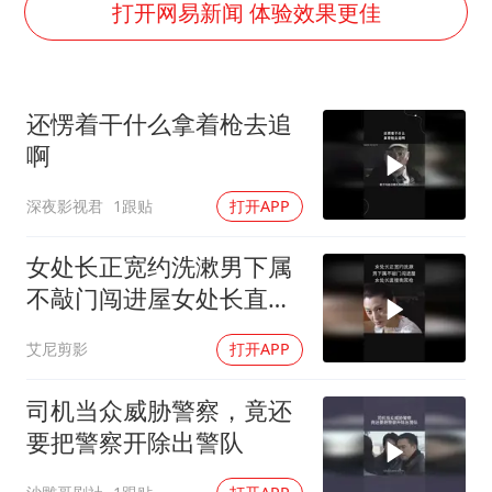
陈幸同晋级WTT横滨冠军赛8强
打开网易新闻 体验效果更佳
宇树科技中一签需缴款7.54万元
两名乘客在飞机上因调节座椅起冲突
还愣着干什么拿着枪去追
女儿为争财产堵门阻挠父亲出殡
啊
今日立秋你咬秋了吗
深夜影视君
1跟贴
打开APP
夯实基础开新局
女处长正宽约洗漱男下属
不敲门闯进屋女处长直接
掏双枪
艾尼剪影
打开APP
司机当众威胁警察，竟还
要把警察开除出警队