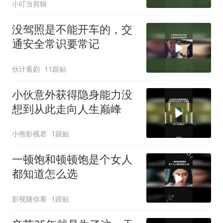
小叮当剪辑
没驾照是不能开车的，交
通安全常识要常记
伙计看剧
11跟贴
小伙意外获得隐身能力没
想到从此走向人生巅峰
小熊影视君
1跟贴
一顿饱和顿顿饱是个女人
都知道怎么选
影视随你看
1跟贴