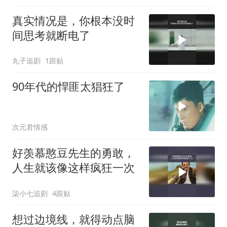
真实情况是，你根本没时
间思考就断电了
丸子追剧
1跟贴
90年代的悍匪太猖狂了
次元君情感
好羡慕憨豆先生的勇敢，
人生就该像这样疯狂一次
柒小七追剧
4跟贴
想过边境线，就得动点脑