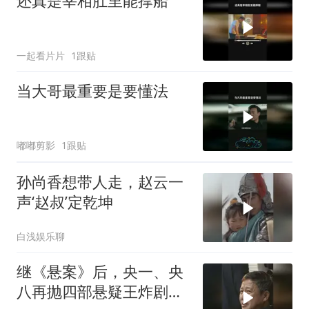
还真是宰相肚里能撑船
一起看片片
1跟贴
当大哥最重要是要懂法
嘟嘟剪影
1跟贴
孙尚香想带人走，赵云一
声‘赵叔’定乾坤
白浅娱乐聊
继《悬案》后，央一、央
八再抛四部悬疑王炸剧，