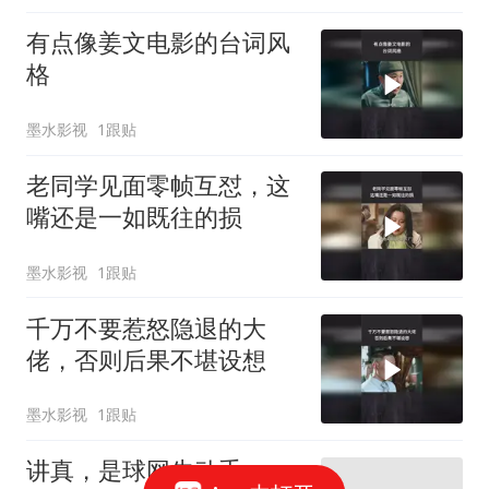
有点像姜文电影的台词风
格
墨水影视
1跟贴
老同学见面零帧互怼，这
嘴还是一如既往的损
墨水影视
1跟贴
千万不要惹怒隐退的大
佬，否则后果不堪设想
墨水影视
1跟贴
讲真，是球网先动手