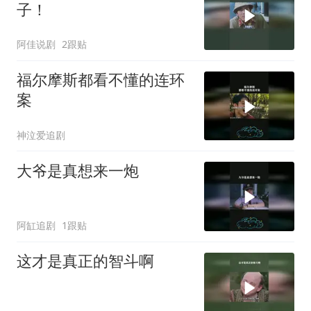
子！
阿佳说剧
2跟贴
福尔摩斯都看不懂的连环
案
神泣爱追剧
大爷是真想来一炮
阿缸追剧
1跟贴
这才是真正的智斗啊