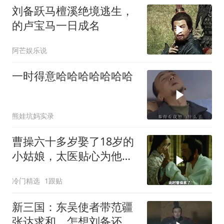
刘备跃马檀溪绝境逃生，
的卢宝马一日成名
阿芒娱乐说
一时得意哈哈哈哈哈哈哈
熊娃坑妈实录
曹操六十多岁娶了18岁的
小姑娘，太医贴心为他寻
宝物
冷门精选
1跟贴
新三国：东吴使者带范疆
张达求和，怎想刘备还在