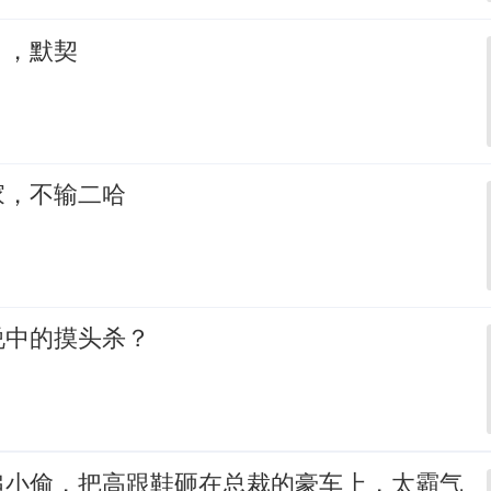
，，默契
家，不输二哈
说中的摸头杀？
追小偷，把高跟鞋砸在总裁的豪车上，太霸气