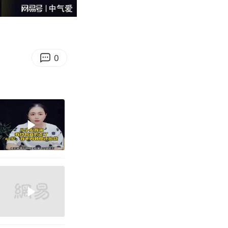
06:02
Enter
fullscreen
0