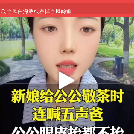
台风白海豚或吞掉台风鲸鱼
以“新”破局 首发经济点亮城市消费活力
佛得角门将亮相智利俱乐部主场
中方回应是否在太平洋海底开采稀土
看守所辅警收受10万获刑1年
宇树科技发行价格150.80元/股
宇树科技王兴兴身家有望超200亿元
五粮液渠道价一箱上涨近百元
CIA被曝已秘密设立古巴工作组
多地要求领导干部带头休假
法国将禁止“未经同意的电话营销”