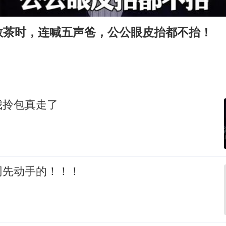
我国编制完成新版全月地质图
U17国足1分钟轰2球
敬茶时，连喊五声爸，公公眼皮抬都不抬！
“深圳地面沉降致车辆损坏”不实
外交部发言人就广岛核爆81周年等答记者问
中国“五箭齐发”反制美国
首次证实！“胶球”存在
我拎包真走了
感觉全东北都在等7号
奋进开新局 实干挑大梁
网先动手的！！！