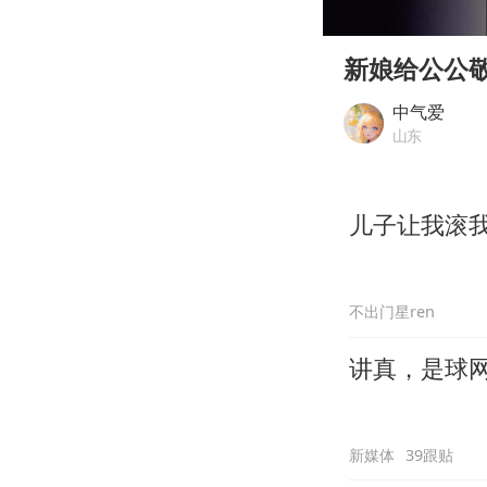
00:00
Play
新娘给公公
中气爱
山东
儿子让我滚
不出门星ren
讲真，是球
新媒体
39跟贴