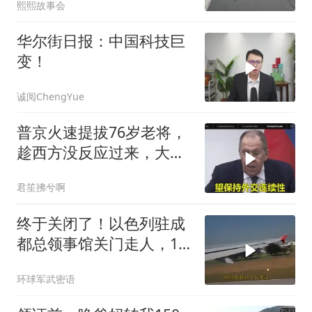
熙熙故事会
华尔街日报：中国科技巨
变！
诚阅ChengYue
普京火速提拔76岁老将，
趁西方没反应过来，大鹅
外交要动真格了
君笙拂兮啊
终于关闭了！以色列驻成
都总领事馆关门走人，12
年一个轮回
环球军武密语