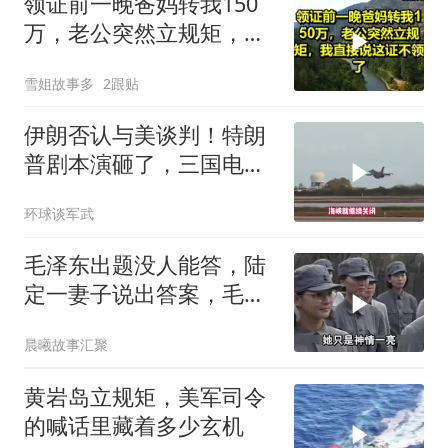
领证前一晚爸妈转我150
万，老公突然立规矩，我
直接说这证不领了！
雪姐故事多
2跟贴
伊朗否认与美谈判！特朗
普剧本演砸了，三国电话
打爆德黑兰表忠心
环球谈军武
毛泽东出题没人能答，陆
定一妻子说出答案，毛主
席听后高兴异常
晨曦故事汇聚
黄岩岛立规矩，美军司令
的喊话里藏着多少玄机