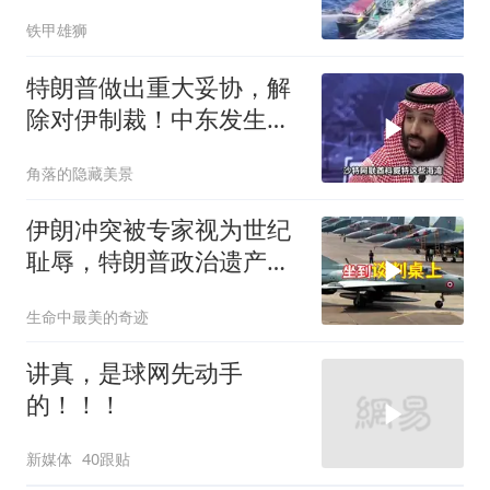
铁甲雄狮
特朗普做出重大妥协，解
除对伊制裁！中东发生怎
样的巨变？
角落的隐藏美景
伊朗冲突被专家视为世纪
耻辱，特朗普政治遗产遭
遇毁灭性打击
生命中最美的奇迹
讲真，是球网先动手
的！！！
新媒体
40跟贴