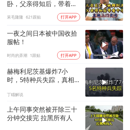
卧，父亲得知后，带着中
介直接上门卖房
呆毛隆隆
621跟贴
打开APP
一夜之间日本被中国收拾
服帖！
时尚的弄潮
1跟贴
打开APP
赫梅利尼茨基爆炸7小
时，5特种兵失踪，真相
远超想象
丁睋解说
上午同事突然被开除三十
分钟交接完 拉黑所有人