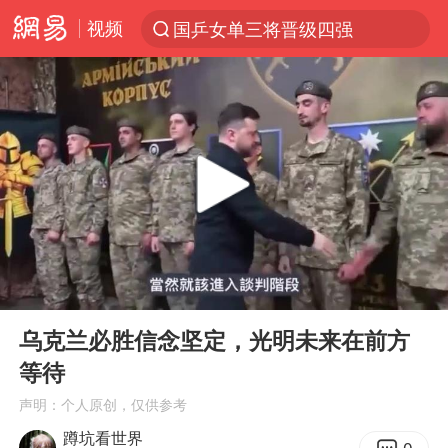
视频
国乒女单三将晋级四强
光影经济撬动暑期消费新蓝海
马克·艾伦退出斯诺克中国公开赛
微信又有新功能，你可以“撤回”你的撤回了！
新疆优化调整景区内自驾服务费
上四休三，但降薪1000元，你接受吗？
情侣平潭拍日出坠崖1死1伤
00:00
18:33
夏日经济乘“热”而上 消费市场向“新”而行
Play
Ent
full
白海豚将正面袭击贯穿浙江
乌克兰必胜信念坚定，光明未来在前方
等待
酒店回应车内过夜被收150元
声明：个人原创，仅供参考
黄金牛市回来了吗
蹲坑看世界