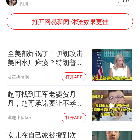
酒店花洒现排泄物住客索赔遭拒
0
四川
杭州全市有序停课
打开网易新闻 体验效果更佳
36岁男演员成景区NPC后人气爆棚
全民健身事业高质量发展
台当局重金为“台独”织“皇帝新衣”
全美都炸锅了！伊朗攻击
几元成本的AI广告导致千万市值蒸发
美国水厂瘫痪？特朗普却
先把锅甩给民主党
老挝国会主席赛宋蓬逝世
君笙拂兮啊
打开APP
乐享全民健身 共筑健康中国
超哥找到王军老婆贺丹
丹，超哥承诺要让不孝子
付出代价，死磕到底
逗趣小Joker
打开APP
女儿在自己家被挪到次