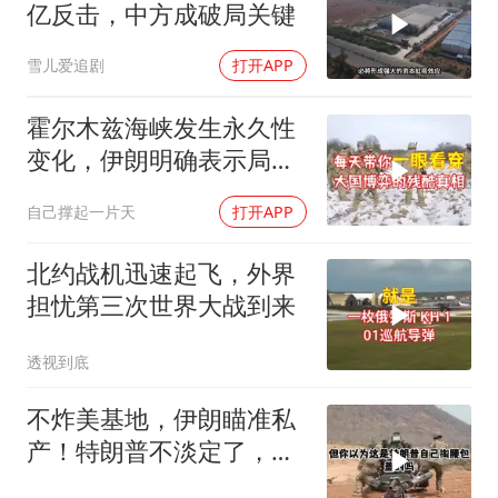
亿反击，中方成破局关键
雪儿爱追剧
打开APP
霍尔木兹海峡发生永久性
变化，伊朗明确表示局势
不可逆转
自己撑起一片天
打开APP
北约战机迅速起飞，外界
担忧第三次世界大战到来
透视到底
不炸美基地，伊朗瞄准私
产！特朗普不淡定了，被
死死捏住七寸