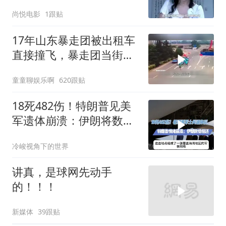
人唏嘘不已
尚悦电影
1跟贴
17年山东暴走团被出租车
直接撞飞，暴走团当街拦
路为什么如此猖獗
童童聊娱乐啊
620跟贴
18死482伤！特朗普见美
军遗体崩溃：伊朗将数倍
偿还
冷峻视角下的世界
讲真，是球网先动手
的！！！
新媒体
39跟贴