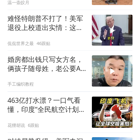
温一壶皎月
难怪特朗普不打了！美军
退役上校道出实情：这场
仗美国已经输了
侃侃世界之最
46跟贴
婚房都出钱只写女方名，
俩孩子随母姓，老公要AA
制？七公句句扎心
手工编织教程
463亿打水漂？一口气看
懂，印度“全民航空计划”
翻车史！
花狸胡说
6跟贴