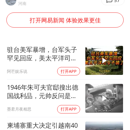
百花奖开幕式
57
河南
广东雷州通报特教老师招聘违规事件
打开网易新闻 体验效果更佳
两名乘客在飞机上因调节座椅起冲突
女儿为争财产堵门阻挠父亲出殡
夯实基础开新局
驻台美军暴增，台军头子
罕见回应，美太平洋司令
不装了！
阿芒娱乐说
打开APP
1946年朱可夫官邸搜出德
国战利品，元帅反问是否
需辞职
墨君月夜相思
打开APP
柬埔寨重大决定引越南40