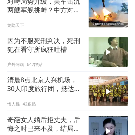
对峙局势升级，美军击沉
两艘军舰挑衅？中方对美
亮出“杀手锏”
龙隐天下
因为不服死刑判决，死刑
犯在看守所疯狂吐槽
户外阿崭
647跟贴
清晨8点北京大兴机场，
30人印度旅行团，抵达，
坦言不愿再返程！
悟人性
42跟贴
奇葩女人婚后拒丈夫，后
悔之时已来不及，结局令