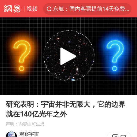
视频
东航：国内客票提前14天免费退改
台风白海豚中心风力增强
向鹏0-3不敌张本智和
四川宜宾市高县4.9级地震致1人死亡
超颖电子拟投资20.86亿建设新项目
“新疆阿勒泰八月能滑雪”不实
刘国正说向鹏打得很窝囊
00:00
06:23
我国外贸延续良好增长态势
Play
Ent
full
陈幸同晋级WTT横滨冠军赛8强
研究表明：宇宙并非无限大，它的边界
就在140亿光年之外
宇树科技中一签需缴款7.54万元
声明：内容由AI生成
国防部：中国军队坚决反制任何闹海挑衅图谋
观察宇宙