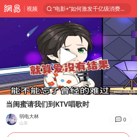
视频
“电影+”如何激发千亿级消费新活力？
沙特土耳其巴基斯坦签署共同防务协议
台风白海豚已进入24小时警戒线
全球首个长时储能一体化产业园量产
U17国足点球大战淘汰河床晋级决赛
四川宜宾市高县4.9级地震致1人死亡
上海：台风白海豚或将带来龙卷风
00:00
00:49
中巨芯：上半年归母净利润1405.77万元
Play
Ent
full
名创优品回应女子吐槽内裤质量差
当闺蜜请我们到KTV唱歌时
胜宏科技：股票交易异常波动
弱电大林
0
山东
中国女篮70-67险胜尼日利亚女篮