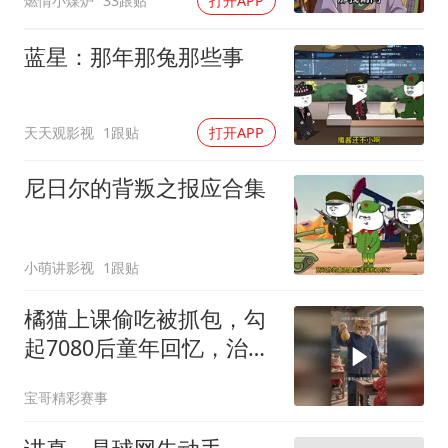
燃情小煤炉
33跟贴
打开APP
蓝星：那年那兔那些事
天天观影视
1跟贴
打开APP
尼日尔的背叛之报应合集
小萌讲影视
1跟贴
橘猫上课偷吃被抓包，勾
起7080后童年回忆，治愈
又暖心
宝哥精彩赛事