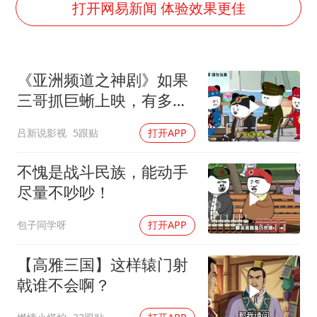
胡彦斌获《歌手2026》歌王
打开网易新闻 体验效果更佳
秋天的第一杯奶茶到底有多火
38岁演员求职万岁山NPC成功
《亚洲频道之神剧》如果
国防部：中国军队坚决反制任何闹海挑衅图谋
三哥抓巨蜥上映，有多少
我国外贸延续良好增长态势
人去看呢？
吕新说影视
5跟贴
打开APP
东航：国内客票提前14天免费退改
夯实基础开新局
不愧是战斗民族，能动手
尽量不吵吵！
包子同学呀
打开APP
【高雅三国】这样辕门射
戟谁不会啊？