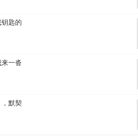
找钥匙的
我来一沓
，，默契