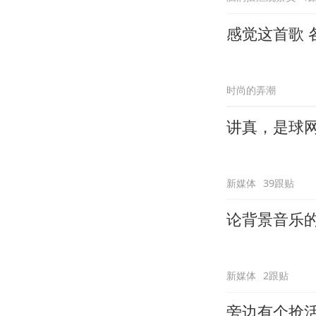
感觉这首歌 
时尚的弄潮
讲真，是球
新媒体
39跟贴
论背景音乐
新媒体
2跟贴
旁边有个抢