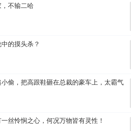
家，不输二哈
说中的摸头杀？
追小偷，把高跟鞋砸在总裁的豪车上，太霸气
有一丝怜悯之心，何况万物皆有灵性！