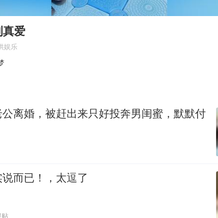
宇树科技发行价格150.80元/股
CIA被曝已秘密设立古巴工作组
到真爱
我国编制完成新版全月地质图
供娱乐
曝韩足协曾为外籍裁判安排性招待
梦
外交部发言人就广岛核爆81周年等答记者问
首次证实！“胶球”存在
老公离婚，被赶出来只好投奔男闺蜜，默默付
感觉全东北都在等7号
奋进开新局 实干挑大梁
实说而已！，太逗了
跟贴