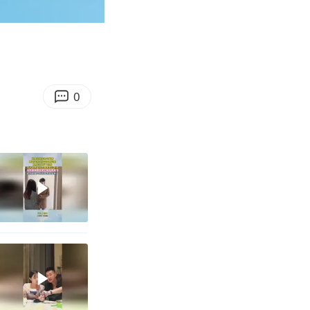
00:42
Enter
fullscreen
0