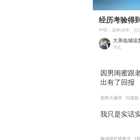
00:00
Play
经历考验得
声明：虚构演绎，仅
大美临城追
河北
因男闺蜜跟
出有了回报
笑料大爆炸
32跟贴
我只是实话
脑洞摆烂观察员
1