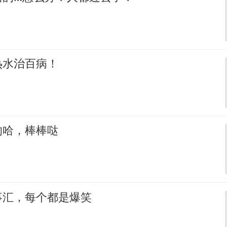
热水治百病！
的哈，棒棒哒
事汇，每个都是爆笑