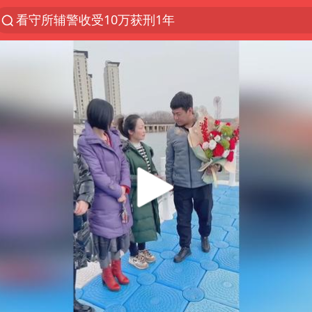
看守所辅警收受10万获刑1年
以“新”破局 首发经济点亮城市消费活力
台风白海豚登陆地点更新
台风白海豚进入48小时警戒线
佛得角门将亮相智利俱乐部主场
陈熠被张本美和连扳三局逆转
多地要求领导干部带头休假
中方回应是否在太平洋海底开采稀土
深圳地面沉降致车辆损坏系谣言
今年已有4位周星驰电影配角去世
郑国霖回应去景区上班被保安拦下