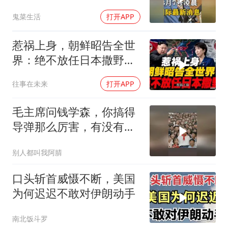
水！川普也坐不住了
鬼菜生活
打开APP
惹祸上身，朝鲜昭告全世
界：绝不放任日本撒野！
高市还能硬撑多久
往事在未来
打开APP
毛主席问钱学森，你搞得
导弹那么厉害，有没有办
法对付它？
别人都叫我阿腈
口头斩首威慑不断，美国
为何迟迟不敢对伊朗动手
南北饭斗罗