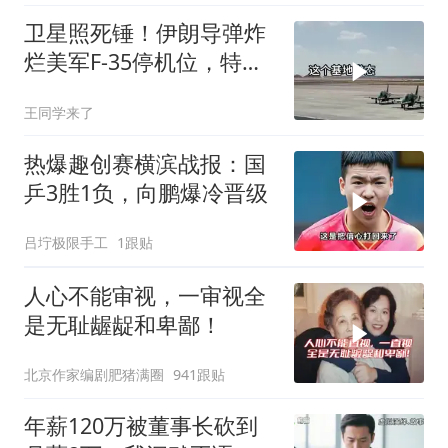
卫星照死锤！伊朗导弹炸
烂美军F-35停机位，特朗
普这回真兜不住了
王同学来了
热爆趣创赛横滨战报：国
乒3胜1负，向鹏爆冷晋级
吕坾极限手工
1跟贴
人心不能审视，一审视全
是无耻龌龊和卑鄙！
北京作家编剧肥猪满圈
941跟贴
年薪120万被董事长砍到