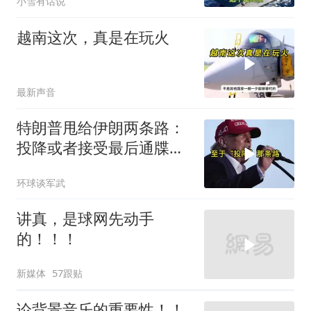
小雪有话说
越南这次，真是在玩火
最新声音
特朗普甩给伊朗两条路：
投降或者接受最后通牒，
伊朗两条都没选，转头又
环球谈军武
打下美军一架无人机
讲真，是球网先动手
的！！！
新媒体
57跟贴
论背景音乐的重要性！！