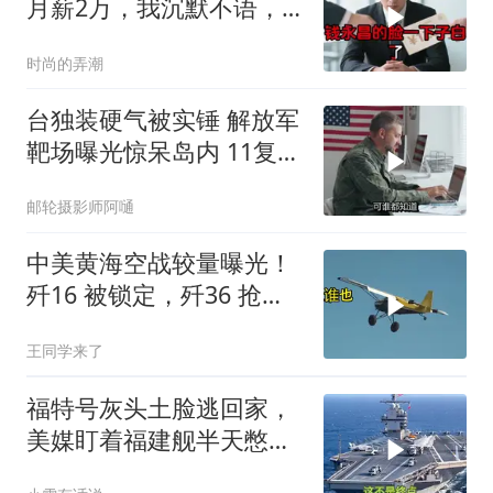
月薪2万，我沉默不语，
当天竞品出12倍薪资挖走
时尚的弄潮
我
台独装硬气被实锤 解放军
靶场曝光惊呆岛内 11复刻
台北城反登陆演练全公开
邮轮摄影师阿嗵
中美黄海空战较量曝光！
歼16 被锁定，歼36 抢先
首飞，川普梦碎
王同学来了
福特号灰头土脸逃回家，
美媒盯着福建舰半天憋出
一句话：这不是终点