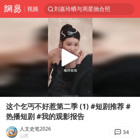
视频
刘嘉玲晒与周星驰合照
香港刷新1884年以来最高气温纪录
独闯南太行的失联女生最后轨迹已确认
央视新主播李秋莹母校发文祝贺
上门女婿出轨女邻居多年被判重婚罪
国足U17与阿森纳决赛取消 并列冠军
上海全力守护市民“菜篮子”
00:00
20:21
暑期研学游升温 在旅途中增长知识
Play
Ent
full
猫咪过火把节被抹成黑猫
这个乞丐不好惹第二季 (1) #短剧推荐 #
热播短剧 #我的观影报告
BLG经理辟谣Bin离队
以军士兵把枪口对准中国记者
人文史笔2026
34
山西