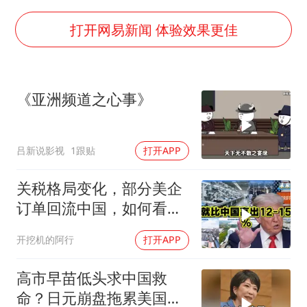
云南一男子胃中取出180颗铁钉
曹颖儿子首次演长剧
打开网易新闻 体验效果更佳
“开学三件套”全线暴涨
总书记点赞的非遗苗绣焕发新生机
《亚洲频道之心事》
吕新说影视
1跟贴
打开APP
关税格局变化，部分美企
订单回流中国，如何看待
特朗普关税政策得失。来
开挖机的阿行
打开APP
听听
高市早苗低头求中国救
命？日元崩盘拖累美国下