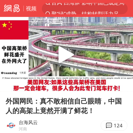
视频
聚“绿”成势，结构转型活力足
印度暴发金迪普拉病毒
41岁女子为鼓励女儿考上985研究生
郑国霖回应去景区上班被保安拦下
24小时不关空调 电费反而更低？
陕西柞水突发泥石流致1死2失联
“梅姨”已是老年人 死刑或适用受限
00:00
01:21
“事业单位招聘不是人情买卖”
Play
Ent
full
杭州一小区17楼玻璃幕墙爆裂
外国网民：真不敢相信自己眼睛，中国
人的高架上竟然开满了鲜花！
南大数院院长疑辞职信里写不想干了
美国退回1000亿美元关税
台海风云
124
河南