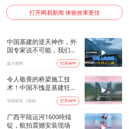
李亚鹏向地铁吐血女孩捐99999元
杨某某拒服兵役 不得录用为公务员
打开网易新闻 体验效果更佳
新华社权威快报|我国编制完成新版全月地质图
知识产权强国建设驶入“快车道”
中国基建的逆天神作，外
要给全体职工“应休尽休”的底气
国专家说不可能，我们直
曝张一鸣下死命令：不依赖AI蒸馏技术
接把高速建到了云端！
森火南明
打开APP
中国经济展现强大韧性和活力
令人敬畏的桥梁施工技
术！中国不愧是基建狂
魔，场面太震撼了
笑嘻嘻笑
1跟贴
打开APP
广西平陆运河1600吨锚
锭，航拍震撼安装现场