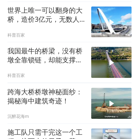
世界上唯一可以翻身的大
桥，造价3亿元，无数人
排队只为看它翻身
科普百家
我国最牛的桥梁，没有桥
墩全靠锁链，却能支撑起
20吨货车的通行！
科普百家
跨海大桥桥墩神秘面纱：
揭秘海中建筑奇迹！
沉醉花海m
施工队只需干完这一个工