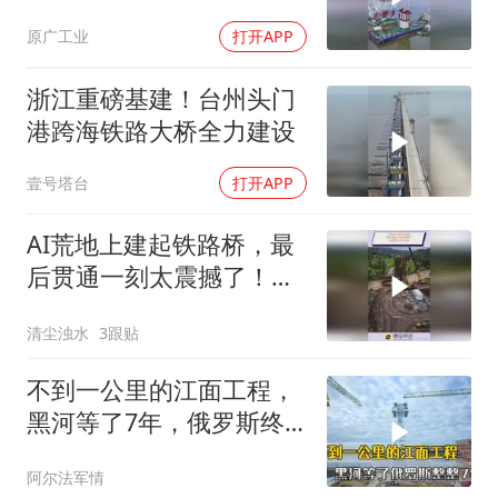
原广工业
打开APP
浙江重磅基建！台州头门
港跨海铁路大桥全力建设
壹号塔台
打开APP
AI荒地上建起铁路桥，最
后贯通一刻太震撼了！这
就是技术的力量
清尘浊水
3跟贴
不到一公里的江面工程，
黑河等了7年，俄罗斯终
于打通最后短板
阿尔法军情