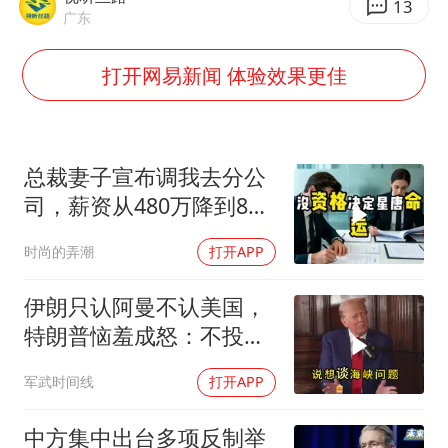
以军士兵把枪口对准中国记者
13
广东
于东来直播和胖东来核心团队开会
打开网易新闻 体验效果更佳
2025年小学教师减少13.19万
泰国：高度重视中国游客旅游体验
王艺迪无缘横滨赛决赛
总裁妻子宣布调我去分公
上海大部迎大暴雨
司，薪资从480万降到8
构建更高水平的全民健身公共服务体系
万，我递交辞呈
时尚的弄潮
打开APP
伊朗只认阿曼不认美国，
特朗普恼羞成怒：不投降
就永不解除封锁
军武时间线
打开APP
中方集中出台多项反制举