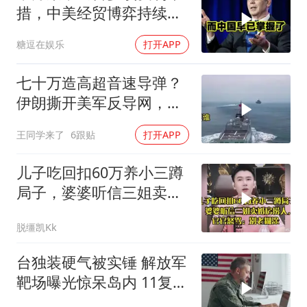
措，中美经贸博弈持续升
级
糖逗在娱乐
打开APP
七十万造高超音速导弹？
伊朗撕开美军反导网，炸
出中国工业底牌
王同学来了
6跟贴
打开APP
儿子吃回扣60万养小三蹲
局子，婆婆听信三姐卖婚
房捞人，官官怒骂
脱缰凯Kk
台独装硬气被实锤 解放军
靶场曝光惊呆岛内 11复刻
台北城反登陆演练全公开