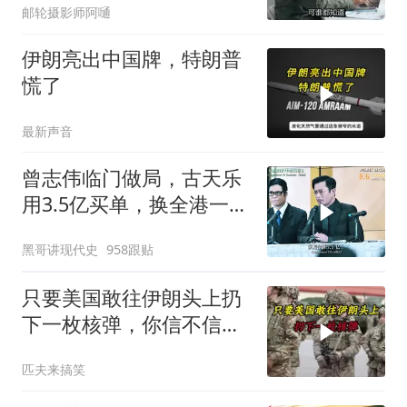
邮轮摄影师阿嗵
伊朗亮出中国牌，特朗普
慌了
最新声音
曾志伟临门做局，古天乐
用3.5亿买单，换全港一声
佩服！
黑哥讲现代史
958跟贴
只要美国敢往伊朗头上扔
下一枚核弹，你信不信，
明天乌克兰就会灰飞烟灭
匹夫来搞笑
1