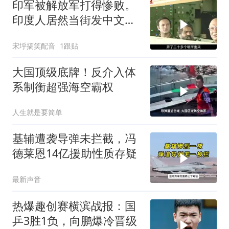
印军被解放军打得惨败。
印度人居然当街发中文教
材，直呼将被殖民
宋垀搞笑配音
1跟贴
大国顶级底牌！反介入体
系制衡超强海空霸权
人生就是要简单
基辅遭袭导弹未拦截，冯
德莱恩14亿援助性质存疑
最新声音
热爆趣创赛横滨战报：国
乒3胜1负，向鹏爆冷晋级