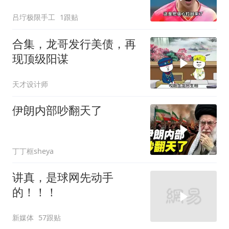
吕坾极限手工
1跟贴
合集，龙哥发行美债，再
现顶级阳谋
天才设计师
伊朗内部吵翻天了
丁丁框sheya
讲真，是球网先动手
的！！！
新媒体
57跟贴