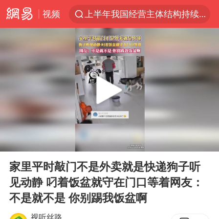
视频
上半年我国经营主体结构持续优化
上海暴雨红色预警
上海：5号线16号线浦江线全线停运
上海全域长途客运班次全部停运
周星驰母亲现身香港路演现场
王传君 《披荆斩棘》
国足U17与阿森纳决赛取消 并列冠军
00:00
00:14
上海有出现龙卷潜势
Play
Ent
full
王艺迪2-4不敌张本美和止步4强
家里平时敲门不是外卖就是快递狗子听
见动静 叼着饭盆就守在门口等着网友：
上门女婿出轨女邻居多年被判重婚罪
不是就不是 你别踢我饭盆啊
1枚就能让航母瘫痪 轰-6J实力有多强
视听丝路