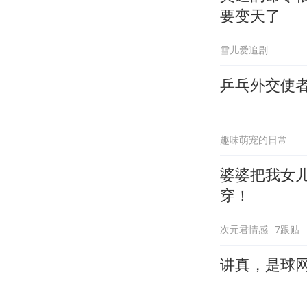
要变天了
雪儿爱追剧
乒乓外交使
趣味萌宠的日常
婆婆把我女
穿！
次元君情感
7跟贴
讲真，是球