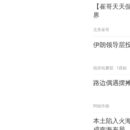
【崔哥天天侃
界
北美崔哥
伊朗领导层
搞笑哈蘑菇
1跟贴
路边偶遇摆
阿鲲作曲
本土陷入火
成南海布局