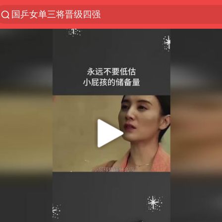
国乒女单三将晋级四强
光影经济撬动暑期消费新蓝海
马克·艾伦退出斯诺克中国公开赛
新疆优化调整景区内自驾服务费
上四休三，但降薪1000元，你接受吗？
夏日经济乘“热”而上 消费市场向“新”而行
情侣平潭拍日出坠崖1死1伤
白海豚将正面袭击贯穿浙江
央视新主播李秋莹孙亚鹏亮相
酒店回应车内过夜被收150元
黄金牛市回来了吗