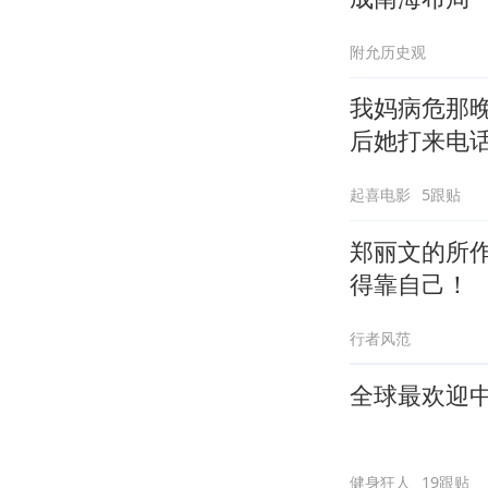
附允历史观
我妈病危那
后她打来电
起喜电影
5跟贴
郑丽文的所
得靠自己！
行者风范
全球最欢迎
健身狂人
19跟贴