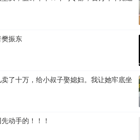
者樊振东
儿卖了十万，给小叔子娶媳妇。我让她牢底坐
网先动手的！！！