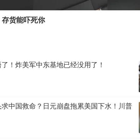
酒店花洒现排泄物住客索赔遭拒
杭州全市有序停课
，存货能吓死你
商场现钱学森巨幅海报 负责人回应
36岁男演员成景区NPC后人气爆棚
全民健身事业高质量发展
台当局重金为“台独”织“皇帝新衣”
悟了！炸美军中东基地已经没用了！
几元成本的AI广告导致千万市值蒸发
乐享全民健身 共筑健康中国
头求中国救命？日元崩盘拖累美国下水！川普