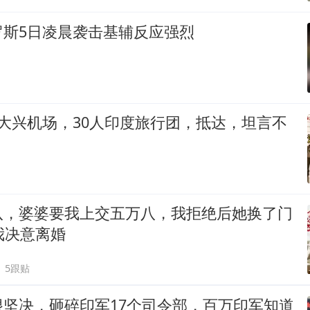
罗斯5日凌晨袭击基辅反应强烈
大兴机场，30人印度旅行团，抵达，坦言不
八，婆婆要我上交五万八，我拒绝后她换了门
我决意离婚
5跟贴
很坚决，砸碎印军17个司令部，百万印军知道