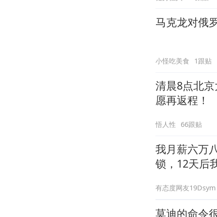
马克龙对俄
小怪吃美食
1跟贴
清晨8点北京
愿再返程！
悟人性
66跟贴
我月薪六万
锁，12天后
有态度网友19Dsym
莫迪的命令