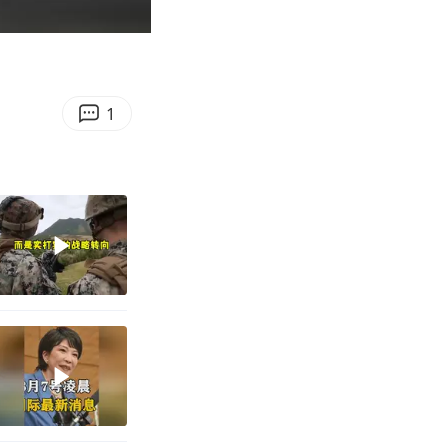
00:10
Enter
fullscreen
1