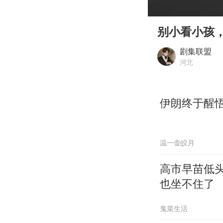
00:00
Play
别小看小孩
剧集联盟
河北
伊朗终于醒
温一壶皎月
高市早苗低
也坐不住了
鬼菜生活