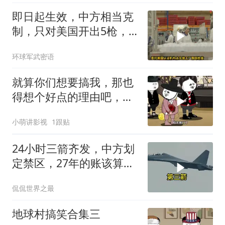
即日起生效，中方相当克
制，只对美国开出5枪，
商务部二号令颁布
环球军武密语
就算你们想要搞我，那也
得想个好点的理由吧，这
这...他不成立啊
小萌讲影视
1跟贴
24小时三箭齐发，中方划
定禁区，27年的账该算
了，强制拖船摆上台面
侃侃世界之最
地球村搞笑合集三