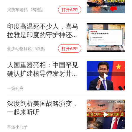
局势车老鸭
28跟贴
打开APP
印度高温死不少人，喜马
拉雅是印度的守护神还是
救星
蓝少动物解说
5跟贴
打开APP
大国重器亮相：中国罕见
确认扩建核导弹发射井铸
就“战略底牌”
一窥究竟
深度剖析美国战略演变，
一起来听听
幸运小北子