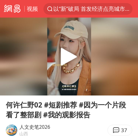
以“新”破局 首发经济点亮城市消费活力
视频
台风白海豚进入48小时警戒线
中方回应是否在太平洋海底开采稀土
台风白海豚影响中国已成定局
佛得角门将亮相智利俱乐部主场
看守所辅警收受10万获刑1年
陈熠叫医疗暂停被驳回 带伤遭逆转
多地要求领导干部带头休假
00:00
15:46
Play
Ent
U17国足1分钟轰2球
full
何许仁野02 #短剧推荐 #因为一个片段
今年已有4位周星驰电影配角去世
看了整部剧 #我的观影报告
27岁女子成组织卖淫集团主犯被通缉
人文史笔2026
37
“China Cool”成海外热词
山西