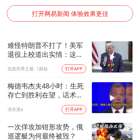
房主任回应争议
打开网易新闻 体验效果更佳
把党建设得更加坚强有力
宇树科技王兴兴身家有望超200亿元
中国养老床位“三连降”
难怪特朗普不打了！美军
退役上校道出实情：这场
哪吒汽车南宁工厂设备降价20%拍卖
仗美国已经输了
奋进开新局 实干挑大梁
侃侃世界之最
1跟贴
打开APP
梅德韦杰夫48小时：生死
存亡到胜利在望，话术变
现实不变
清衣渡a
打开APP
一次佯攻加钳形攻势，俄
巡逻艇为何最终被毁？