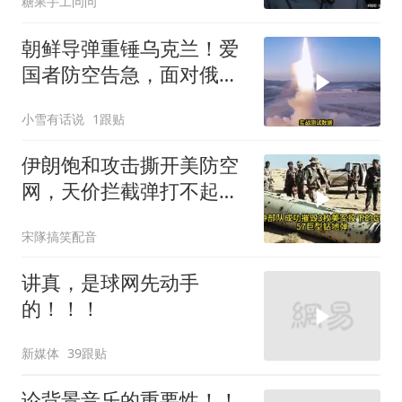
糖果手工问问
朝鲜导弹重锤乌克兰！爱
国者防空告急，面对俄朝
联手，泽连斯基到底有多
小雪有话说
1跟贴
绝望？
伊朗饱和攻击撕开美防空
网，天价拦截弹打不起，
美式反导神话破灭
宋隊搞笑配音
讲真，是球网先动手
的！！！
新媒体
39跟贴
论背景音乐的重要性！！