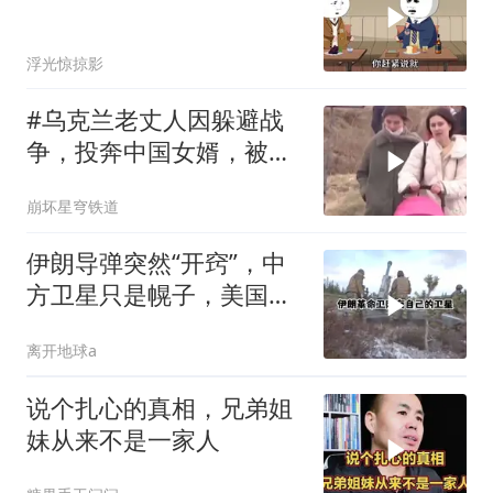
浮光惊掠影
#乌克兰老丈人因躲避战
争，投奔中国女婿，被眼
前城市繁荣震惊
崩坏星穹铁道
伊朗导弹突然“开窍”，中
方卫星只是幌子，美国真
正怕的是两件事
离开地球a
说个扎心的真相，兄弟姐
妹从来不是一家人