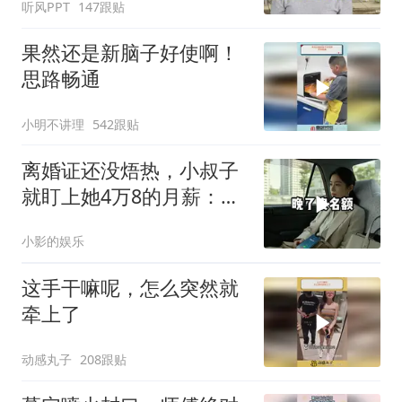
听风PPT
147跟贴
果然还是新脑子好使啊！
思路畅通
小明不讲理
542跟贴
离婚证还没焐热，小叔子
就盯上她4万8的月薪：转
我
小影的娱乐
这手干嘛呢，怎么突然就
牵上了
动感丸子
208跟贴