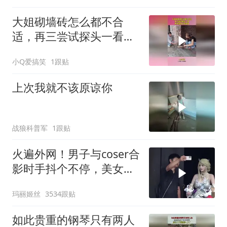
大姐砌墙砖怎么都不合
适，再三尝试探头一看，
原来是有人在捣鬼！
小Q爱搞笑
1跟贴
上次我就不该原谅你
战狼科普军
1跟贴
火遍外网！男子与coser合
影时手抖个不停，美女做
出一个意外举动
玛丽姬丝
3534跟贴
如此贵重的钢琴只有两人