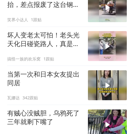
抬，差点报废了这台钢
琴，原价八千要赔偿一万
笑界小达人
1跟贴
了
坏人变老太可怕！老头光
天化日碰瓷路人，真是社
会的毒瘤！
搞怪一族的欢乐窝
1跟贴
当第一次和日本女友提出
同居
瓦娜达
342跟贴
有贼心没贼胆，乌鸦死了
三年就剩下嘴了