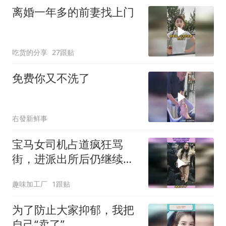
离婚一年多的前妻找上门
吃货的分享
27跟贴
免费你又不洗了
右發新鲜事
宝马女司机占道疯狂骂
街，进派出所后仍继续发
飙，完整事件大揭秘
趣味加工厂
1跟贴
为了防止大家抑郁，我把
自己“卖了”