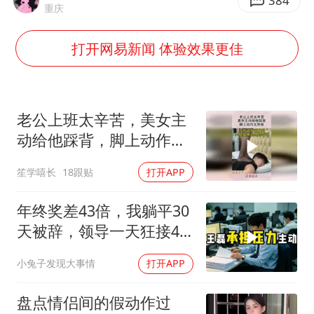
台风白海豚登陆点缩圈
384
重庆
上半年国内居民出游人次34.63亿
打开网易新闻 体验效果更佳
女子被狗舔脚确诊三级暴露 医生回应
泰国校园枪击事件已致8死30余伤
光伏八巨头签署“不低于成本价”倡议
老公上班太辛苦，美女主
多所幼师院校开设养老专业
动给他踩背，脚上动作太
熟练！
台州《告全体市民书》：非必要不外出
笙学嘻长
18跟贴
打开APP
习近平心系体育强国建设
年终奖差43倍，我躺平30
天被辞，领导一天狂接47
个退单电话
小兔子发现大事情
打开APP
盘点情侣间的假动作过