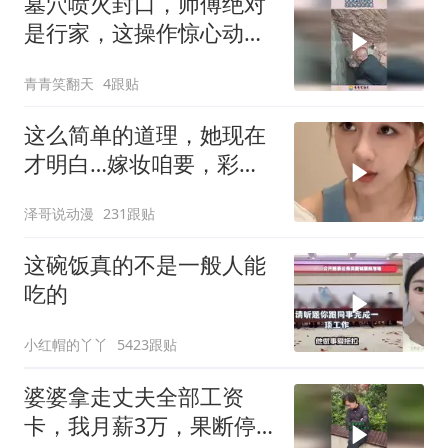
墓穴喷火封口，师傅绝对
是行家，这操作惊心动
魄！
青青笑翻天
4跟贴
这么简单的道理，她现在
才明白…嫁妆咱要，彩礼
咱也给！
泽哥说动漫
231跟贴
这碗饭真的不是一般人能
吃的
小红帽的丫丫
5423跟贴
婆婆拿走丈夫全部工资
卡，我月薪3万，果断停