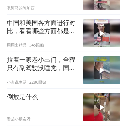
做早饭
喂河马的陈加西
中国和美国各方面进行对
比，看看哪些方面都是谁
领先
周周出精品
345跟贴
拉着一家老小出门，全程
只有副驾驶没睡觉，国产
车越来越离谱
小奇说生活
2286跟贴
倒放是什么
番茄小朋友呀