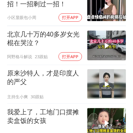
招！一招剩过一招！
小区显眼包小周
打开APP
北京几十万的40多岁女光
棍在哭泣？
阿野格斗解说
23跟贴
打开APP
原来沙特人，才是印度人
的严父
主持生小爽
30跟贴
我爱上了，工地门口摆摊
卖盒饭的女孩