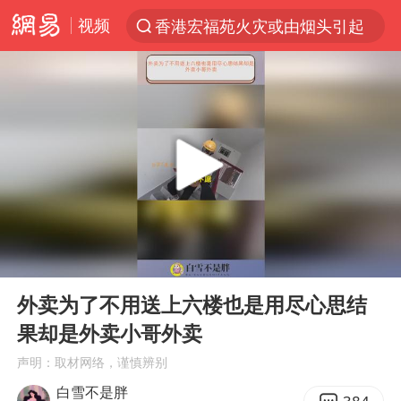
视频
香港宏福苑火灾或由烟头引起
“China Cool”火了，老外爱上中国避暑游
刘浩存百花奖开幕式红裙起舞
台风白海豚闭眼浙江上海处于危险半圆
张本智和：零封向鹏不意外
云南一地村民过火把节意外灼伤16人
泰国初中生饮弹自尽前开了26枪
00:00
01:42
用AI造出新病毒意味着什么
Play
Ent
full
今年第二强台风将带来多大影响
外卖为了不用送上六楼也是用尽心思结
果却是外卖小哥外卖
浙江最强风雨时段已锁定
声明：取材网络，谨慎辨别
美股创4月份以来最大单周涨幅
白雪不是胖