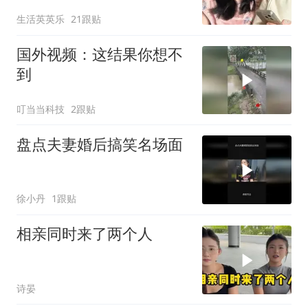
生活英英乐
21跟贴
国外视频：这结果你想不
到
叮当当科技
2跟贴
盘点夫妻婚后搞笑名场面
徐小丹
1跟贴
相亲同时来了两个人
诗晏