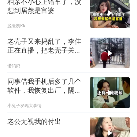
相亲不小心上错车了，没
想到居然是富婆
脱缰凯Kk
老壳子又来捣乱了，李佳
正在直播，把老壳子关在
大门外一天没开门
诺鸽鸽
同事借我手机后多了几个
软件，我恢复出厂，隔壁
总监竟被带走
小兔子发现大事情
老公无视我的付出