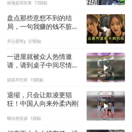
姬海棠羽笠果
17跟贴
盘点那些意想不到的结
局，一句我赚的钱不脏，
真是杀人又诛心
开心君呀y
27跟贴
一进屋就被众人热情邀
请，请到桌子中间尽情跳
舞，原来她是大家掌
搞笑不打烊
19跟贴
退缩，只会让欺凌更猖
狂！中国人向来外柔内刚
蝈大胆笑谈
1跟贴