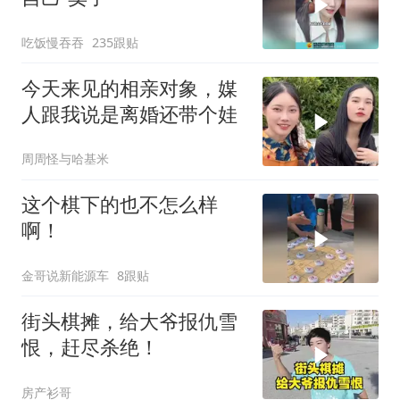
吃饭慢吞吞
235跟贴
今天来见的相亲对象，媒
人跟我说是离婚还带个娃
周周怪与哈基米
这个棋下的也不怎么样
啊！
金哥说新能源车
8跟贴
街头棋摊，给大爷报仇雪
恨，赶尽杀绝！
房产衫哥