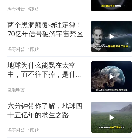
冯哥科普
4跟贴
两个黑洞颠覆物理定律！
70亿年信号破解宇宙禁区
冯哥科普
1跟贴
地球为什么能飘在太空
中，而不往下掉，是什么
在托着它？
婲颜明蕴
六分钟带你了解，地球四
十五亿年的求生之路
冯哥科普
1跟贴