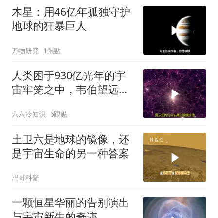
木星：用46亿年孤独守护
地球的狂暴巨人
万物研究
1跟贴
人类困于930亿光年的宇
宙牢笼之中，韦伯望远镜
拍获关键证据
六六冷知识
6跟贴
土卫六是地球的镜像，还
是宇宙生命的另一种答案
冯哥科普
一颗恒星华丽的告别演出
与宇宙新生的奇迹