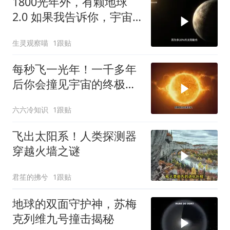
1800光年外，有颗地球
2.0 如果我告诉你，宇宙
里已经找到了一颗比地球
生灵观察喵
1跟贴
更适合孕育生命的星球
每秒飞一光年！一千多年
后你会撞见宇宙的终极秘
密？
六六冷知识
1跟贴
飞出太阳系！人类探测器
穿越火墙之谜
君笙的拂兮
1跟贴
地球的双面守护神，苏梅
克列维九号撞击揭秘