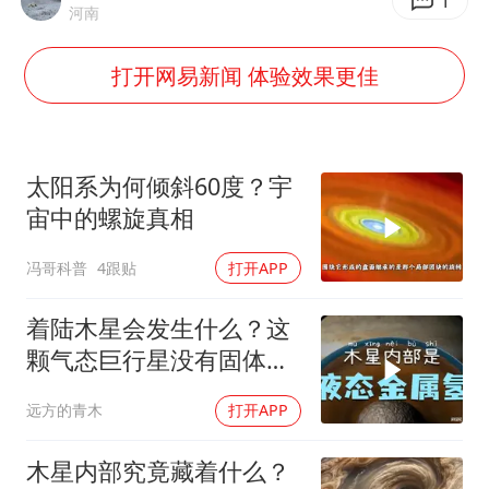
广岛长崎的昨天未必不会是日本的明天
1
河南
我国民营企业创新动能持续增强
打开网易新闻 体验效果更佳
高铁双人座被免票儿童挤成3人座
上海将苏州河水强排至黄浦江
苏有朋亮相百花奖
太阳系为何倾斜60度？宇
男子攒206小时加班调休被拒获赔1.6万
宙中的螺旋真相
真理之光，何以能照亮复兴之路？
冯哥科普
4跟贴
打开APP
着陆木星会发生什么？这
颗气态巨行星没有固体表
面
远方的青木
打开APP
木星内部究竟藏着什么？