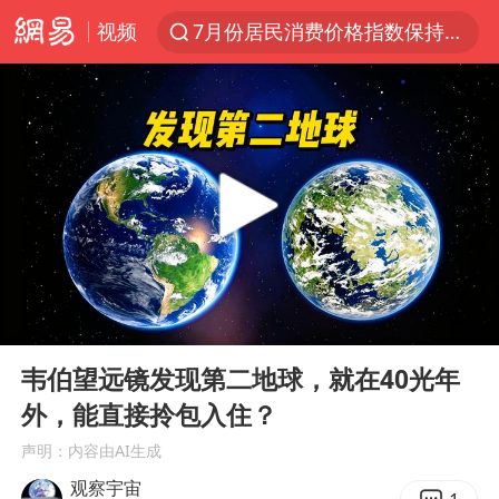
视频
7月份居民消费价格指数保持温和上涨
中使馆：重大涉诈逃犯檀某落网
台湾不是国家不存在“国格”
独闯南太行失联14天的女子已找到
哥伦比亚发生7.5级地震
哥伦比亚强震已致超20人死亡
公安部通报：抓获犯罪嫌疑人8200余名
00:00
06:08
易烊千玺金鸡百花双料影帝
Play
Ent
full
“老戏骨”秦焰去世
韦伯望远镜发现第二地球，就在40光年
外，能直接拎包入住？
伊朗最高领袖将任命数名高级指挥官
声明：内容由AI生成
警惕！我国境内发现多起“Sorry”勒索病毒攻击事件
观察宇宙