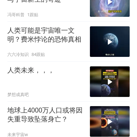
冯哥科普
1跟贴
人类可能是宇宙唯一文
明？费米悖论的恐怖真相
六六冷知识
84跟贴
人类未来，，，
梦想成真吧
地球上4000万人口或将因
失重导致坠落身亡？
未来宇宙w