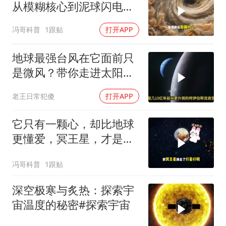
从模糊核心到泥球闪电，
重塑太阳系起源
冯哥科普
1跟贴
打开APP
地球最强台风在它面前只
是微风？带你走进太阳系
最恐怖的风暴炼狱
老王日常犯傻
打开APP
它只有一颗心，却比地球
更懂爱，冥王星，才是太
阳系最孤独的
冯哥科普
1跟贴
深空极寒与炙热：探索宇
宙温度的秘密#探索宇宙