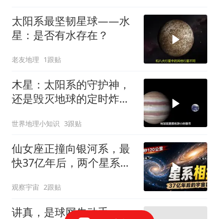
太阳系最坚韧星球——水
星：是否有水存在？
老友地理
1跟贴
木星：太阳系的守护神，
还是毁灭地球的定时炸
弹？
世界地理小知识
3跟贴
仙女座正撞向银河系，最
快37亿年后，两个星系就
将合体
观察宇宙
2跟贴
讲真，是球网先动手