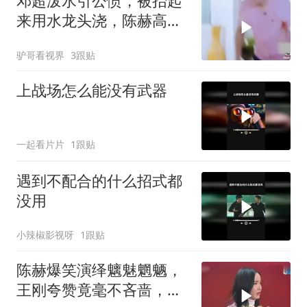
邓超泼水引公愤，被抬起
来用水龙头浇，陈赫高兴
坏了丨哈哈哈哈
驴哥看视界
3跟贴
上战场怎么能没有武器
一起看片片
1跟贴
遇到不配合的什么招式都
没用
小辣椒影视呀
1跟贴
陈赫爆笑演绎魑魅魍魉，
王刚夸赞竟毫不吝啬，足