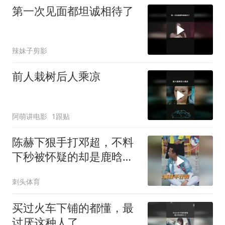
第一次见面都坦诚相待了
辣妹子剪影
前人栽树后人乘凉
阿萌讲电影
1跟贴
陈赫下狠手打邓超，不料
下秒被怀疑的却是鹿晗，
笑的我眼泪出来了
刺头体育
买过火车下铺的都懂，最
讨厌这种人了