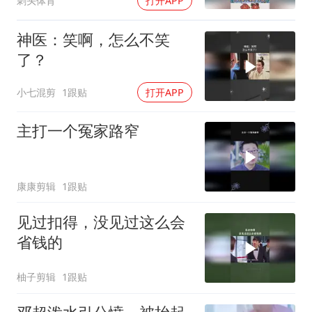
刺头体育
打开APP
神医：笑啊，怎么不笑
了？
小七混剪
1跟贴
打开APP
主打一个冤家路窄
康康剪辑
1跟贴
见过扣得，没见过这么会
省钱的
柚子剪辑
1跟贴