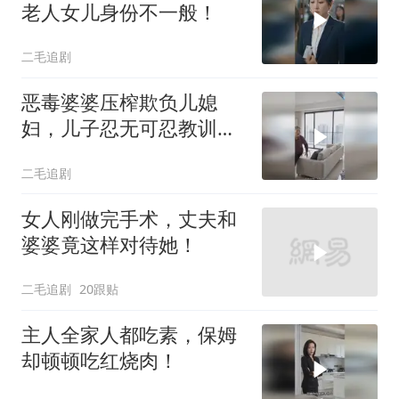
老人女儿身份不一般！
二毛追剧
恶毒婆婆压榨欺负儿媳
妇，儿子忍无可忍教训母
亲！
二毛追剧
女人刚做完手术，丈夫和
婆婆竟这样对待她！
二毛追剧
20跟贴
主人全家人都吃素，保姆
却顿顿吃红烧肉！