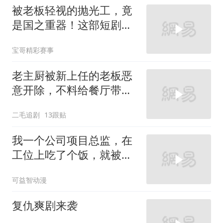
被老板轻视的抛光工，竟
是国之重器！这部短剧燃
炸了
宝哥精彩赛事
老主厨被新上任的老板恶
意开除，不料给餐厅带来
巨大灾难！
二毛追剧
13跟贴
我一个公司项目总监，在
工位上吃了个饭，就被新
来的总监针对
可益智动漫
复仇爽剧来袭