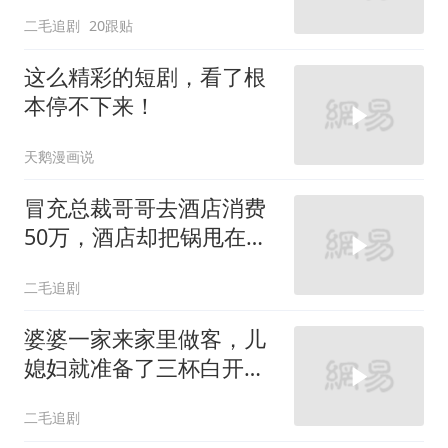
充车主！
二毛追剧
20跟贴
这么精彩的短剧，看了根
本停不下来！
天鹅漫画说
冒充总裁哥哥去酒店消费
50万，酒店却把锅甩在总
裁头上！
二毛追剧
婆婆一家来家里做客，儿
媳妇就准备了三杯白开
水！
二毛追剧