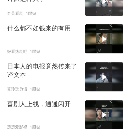
奇朵看剧
1跟贴
什么都不如钱来的有用
好看热剧吧
1跟贴
日本人的电报竟然传来了
译文本
莫玲珑剪辑
1跟贴
喜剧人上线，通通闪开
远远爱影视
1跟贴