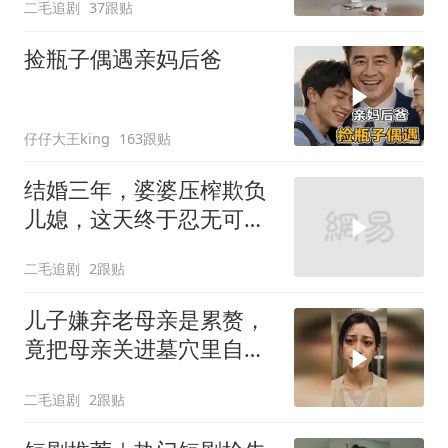
二毛追剧
37跟贴
捡瓶子偶遇亲妈后爸
仔仔大王king
163跟贴
结婚三年，婆婆压榨欺负
儿媳，这天终于忍无可
忍！
二毛追剧
2跟贴
儿子嫌弃老母亲是累赘，
竟把母亲关进墓穴里自生
自灭！
二毛追剧
2跟贴