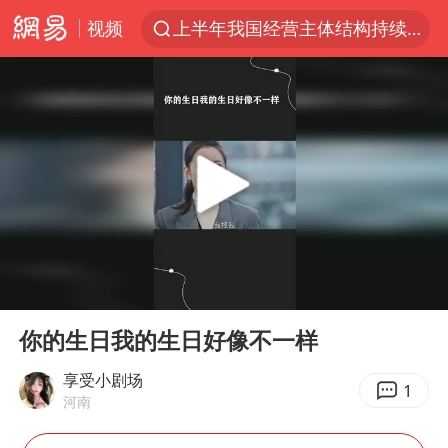
视频
上半年我国经营主体结构持续优化
白海豚将给京津冀带来大暴雨
刘嘉玲晒与周星驰合照
《披荆斩棘2026》阵容官宣
上海有出现龙卷潜势
国足U17与阿森纳决赛取消 并列冠军
香港高温刷新历史纪录
00:00
01:06
女子发现前夫婚内与第三者育子
Play
Ent
full
王艺迪无缘横滨赛决赛
你的生日我的生日好像不一样
2025年小学教师减少13.19万
享受小剧场
1
河南
王艺迪2-4不敌张本美和止步4强