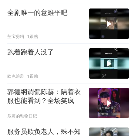
全剧唯一的意难平吧
莹宝剪辑
1跟贴
跑着跑着人没了
欧克追剧
1跟贴
郭德纲调侃陈赫：隔着衣
服也能看到？全场笑疯
瓜哥的动物日记
服务员欺负老人，殊不知