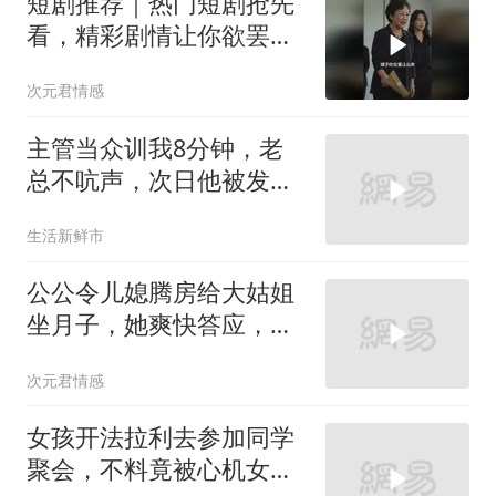
短剧推荐｜热门短剧抢先
看，精彩剧情让你欲罢不
能！
次元君情感
主管当众训我8分钟，老
总不吭声，次日他被发配
4座郊区仓库
生活新鲜市
公公令儿媳腾房给大姑姐
坐月子，她爽快答应，出
门前带走全部燃气卡和保
次元君情感
单
女孩开法拉利去参加同学
聚会，不料竟被心机女冒