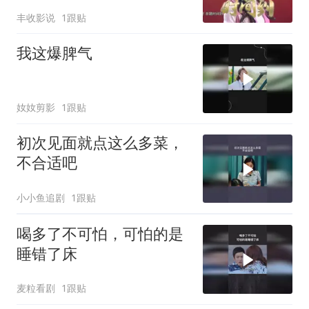
见陈赫机智聪明
丰收影说
1跟贴
我这爆脾气
奻奻剪影
1跟贴
初次见面就点这么多菜，
不合适吧
小小鱼追剧
1跟贴
喝多了不可怕，可怕的是
睡错了床
麦粒看剧
1跟贴