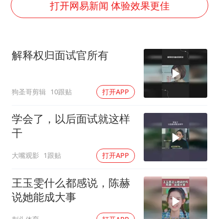
以军士兵把枪口对准中国记者
打开网易新闻 体验效果更佳
上门女婿出轨女邻居多年被判重婚罪
韩军前线部队连曝丑闻
解释权归面试官所有
《龙餐馆》 冲奖
笔试第一被劝弃考涉事副校长被撤职
狗圣哥剪辑
10跟贴
打开APP
构建更高水平的全民健身公共服务体系
奋力开创中国式现代化建设新局面
学会了，以后面试就这样
干
大嘴观影
1跟贴
打开APP
王玉雯什么都感说，陈赫
说她能成大事