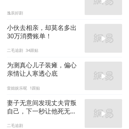
逸辰好剧
小伙去相亲，却莫名多出
30万消费账单！
二毛追剧
34跟贴
为测真心儿子装瘫，偏心
亲情让人寒透心底
壹姐娱乐呢
1跟贴
妻子无意间发现丈夫背叛
自己，下一秒让他死无葬
身之地！
二毛追剧