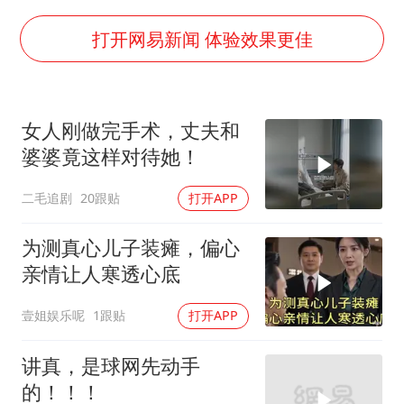
36岁男演员成景区NPC后人气爆棚
郑丽文：台湾从来没有“独立”过
打开网易新闻 体验效果更佳
几元成本的AI广告导致千万市值蒸发
浙江台州《告全体市民书》
女人刚做完手术，丈夫和
酒店回应车内过夜被收150元
婆婆竟这样对待她！
上半年国内手机销量TOP30出炉
二毛追剧
20跟贴
打开APP
梁家辉百花奖演讲落泪
人民的健康、体质、幸福一脉相承
为测真心儿子装瘫，偏心
亲情让人寒透心底
壹姐娱乐呢
1跟贴
打开APP
讲真，是球网先动手
的！！！