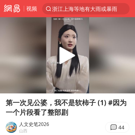
视频
浙江上海等地有大雨或暴雨
光影经济撬动暑期消费新蓝海
《欢迎来龙餐馆》口碑
情侣福建平潭拍日出时坠崖
西湖突现狂风暴雨 游客瞬间被浇透
“不怕六爷挂得多 就怕六爷挂一颗”
视频丨中国东方电气集团原党组副书记、董事宋致远被查
00:00
17:45
杭州全市有序停课
Play
Ent
full
直击东北超：哈尔滨vs通辽
第一次见公婆，我不是软柿子 (1) #因为
一个片段看了整部剧
香港宏福苑火灾或由烟头引起
白海豚将正面袭击贯穿浙江
人文史笔2026
44
山西