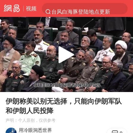
视频
台风白海豚登陆地点更新
以“新”破局 首发经济点亮城市消费活力
看守所辅警收受10万获刑1年
台风白海豚进入48小时警戒线
陈熠被张本美和连扳三局逆转
李亚鹏向地铁吐血女孩捐99999元
多地要求领导干部带头休假
00:00
00:48
感觉全东北都在等7号
Play
Ent
full
中方回应是否在太平洋海底开采稀土
伊朗称美以别无选择，只能向伊朗军队
和伊朗人民投降
27岁女子成组织卖淫集团主犯被通缉
声明：个人原创，仅供参考
法国将禁止“未经同意的电话营销”
用冷眼洞悉世界