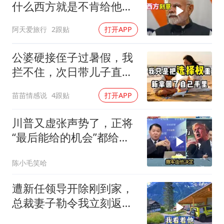
什么西方就是不肯给他们
一个大国的体面
阿天爱旅行
2跟贴
打开APP
公婆硬接侄子过暑假，我
拦不住，次日带儿子直飞
普吉岛，婆婆傻眼
苗苗情感说
4跟贴
打开APP
川普又虚张声势了，正将
“最后能给的机会”都给伊
朗！台媒点评
陈小毛笑哈
遭新任领导开除刚到家，
总裁妻子勒令我立刻返
岗，我直言她无权命令我