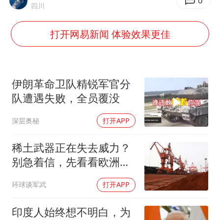
80后女柜员逆袭成4200亿银行副行长
0
四川
女子利用漏洞0元薅走3000多件家电
打开网易新闻 体验效果更佳
宇树科技 打新
今年已有4位周星驰电影配角去世
房主任回应争议
伊朗革命卫队精锐军官分
把党建设得更加坚强有力
队遭遇失败，全员覆没
41岁女子为鼓励女儿考上985研究生
深层奥秘
打开APP
奋进开新局 实干挑大梁
稀土武器正在失去威力？
别急着信，先看看欧洲军
工现在急成啥样了
环球谈军武
打开APP
印度人始终想不明白，为