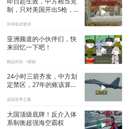
即日起生效，中方相当克
制，只对美国开出5枪，
商务部二号令颁布
环球军武密语
亚洲频道的小伙伴们，快
来回忆一下吧！
精品街拍
1跟贴
24小时三箭齐发，中方划
定禁区，27年的账该算
了，强制拖船摆上台面
侃侃世界之最
大国顶级底牌！反介入体
系制衡超强海空霸权