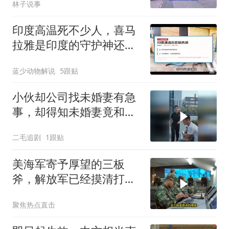
林子说事
印度高温死不少人，喜马
拉雅是印度的守护神还是
救星
蓝少动物解说
5跟贴
小伙却公司找未婚妻有急
事，却得知未婚妻竟和别
人订婚！
二毛追剧
1跟贴
美海军寄予厚望的三板
斧，解放军已经摸清打
法，海空一体联手接下
聚焦热点直击