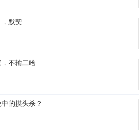
，，默契
家，不输二哈
说中的摸头杀？