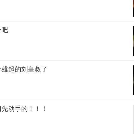
公吧
个雄起的刘皇叔了
网先动手的！！！