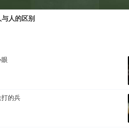
牛津大学一纸声明甩不了锅
儿子陪躺平老爹体验外卖员火了
人与人的区别
浙江台州《告全体市民书》
香港宏福苑火灾或由烟头引起
西贝创始人贾国龙押注鲜羊赛道
人民的健康、体质、幸福一脉相承
心眼
铁打的兵