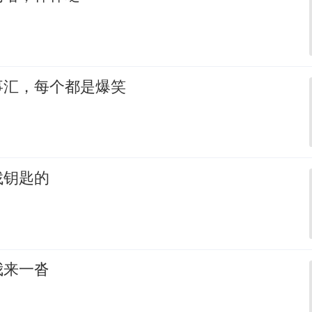
事汇，每个都是爆笑
找钥匙的
我来一沓