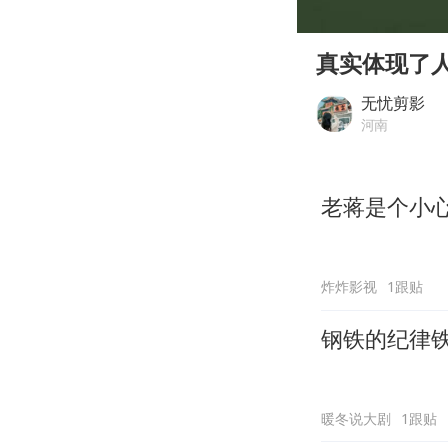
00:00
Play
真实体现了
无忧剪影
河南
老蒋是个小
炸炸影视
1跟贴
钢铁的纪律
暖冬说大剧
1跟贴