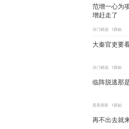
范增一心为
增赶走了
冷门精选
1跟贴
大秦官吏要
冷门精选
1跟贴
临阵脱逃那
美美剪影
1跟贴
再不出去就