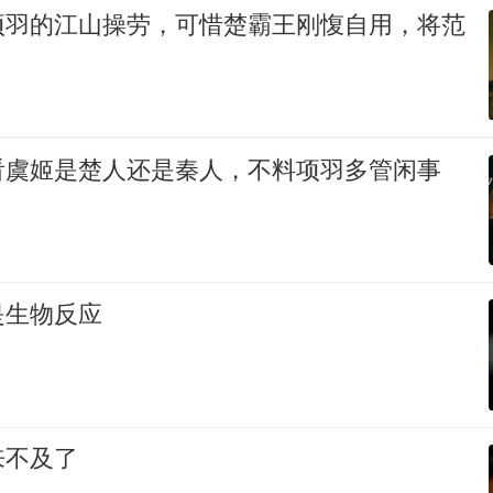
项羽的江山操劳，可惜楚霸王刚愎自用，将范
看虞姬是楚人还是秦人，不料项羽多管闲事
是生物反应
来不及了