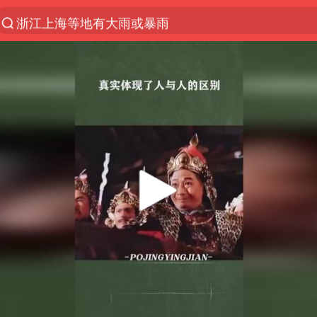
浙江上海等地有大雨或暴雨
马斯克拒绝乌用星链打击俄境内目标
西湖突现狂风暴雨 游客瞬间被浇透
金饰克价一夜涨回1300元
新疆景区自驾服务费改为按车收费
永和豆浆创始人林炳生去世
视频丨中国东方电气集团原党组副书记、董事宋致远
梁家辉：到内地拍戏不是北上是回归
白海豚将正面袭击贯穿浙江
酒店回应车内过夜被收150元
网传《披荆斩棘2026》名单