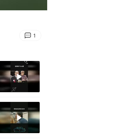
01:28
Enter
fullscreen
1