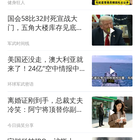
健身狂人
国会58比32封死宣战大
门，五角大楼库存见底，
特朗普叫停打伊朗那晚发
军武时间线
生了什么
美国还没走，澳大利亚就
来了！24亿“空中情报中
心”刚到手就杀入南海
环球军武密语
离婚证刚到手，总裁丈夫
冷笑：阿宁将顶替你副总
之位，我应好
今日搞笑分享