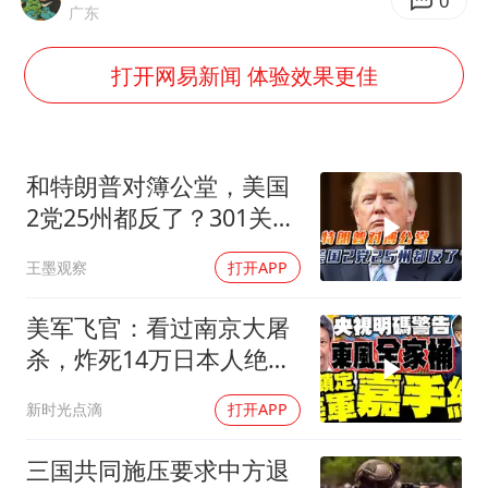
0
广东
打开网易新闻 体验效果更佳
和特朗普对簿公堂，美国
2党25州都反了？301关税
自己人都看不下去
王墨观察
打开APP
美军飞官：看过南京大屠
杀，炸死14万日本人绝不
后悔！
新时光点滴
打开APP
三国共同施压要求中方退