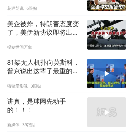
翻车史！
花狸胡说
6跟贴
美企被炸，特朗普态度变
了，美伊新协议即将出
炉？又被中方说中了
揭秘世间万象
81架无人机扑向莫斯科，
普京说出这辈子最重的一
句话
猪猪爱影视
3跟贴
讲真，是球网先动手
的！！！
新媒体
39跟贴