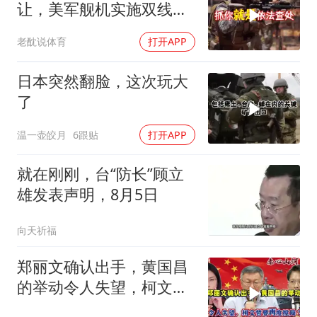
让，美军舰机实施双线抵
近，南海被划为禁区，
老酖说体育
打开APP
轰-6K已挂弹
日本突然翻脸，这次玩大
了
温一壶皎月
6跟贴
打开APP
就在刚刚，台“防长”顾立
雄发表声明，8月5日
向天祈福
郑丽文确认出手，黄国昌
的举动令人失望，柯文哲
要再度搅局？