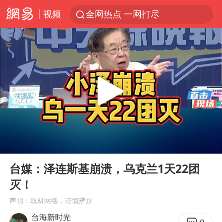
视频
全网热点 一网打尽
00:00
07:51
Play
Ent
full
台媒：泽连斯基崩溃，乌克兰1天22团
灭！
声明：取材网络，谨慎辨别
台海新时光