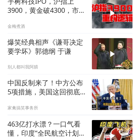
宇树科技IPO，沪指上
3900，黄金破4300，市场
在交易什么逻辑？
金梅煮酒
爆笑经典相声《谦哥决定
要学坏》郭德纲 于谦
别人都叫我阿腈
中国反制来了！中方公布
5项措施，美国这回彻底
懵了
家禽搞笑事务所
463亿打水漂？一口气看
懂，印度“全民航空计划”