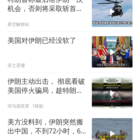
机会，否则将采取斩首行
动，伊朗要求美方遵守备
星空解密站
忘录
美国对伊朗已经没软了
安之若憟
伊朗主动出击， 彻底看破
美国停火骗局，趁特朗普
病要他命！
河马搞笑君
1跟贴
美方没料到，伊朗突然搬
出中国，不到72小时，6
架美军战机被炸