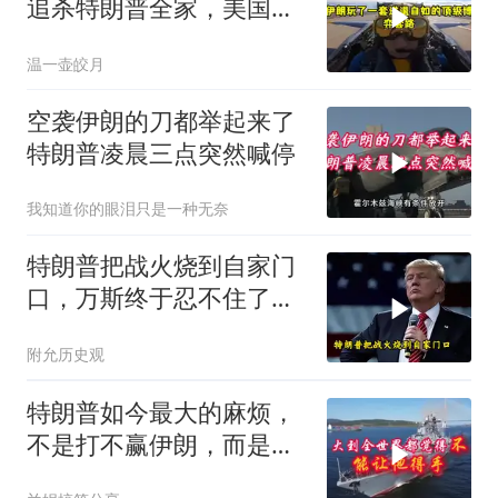
追杀特朗普全家，美国彻
底没辙
温一壶皎月
空袭伊朗的刀都举起来了
特朗普凌晨三点突然喊停
我知道你的眼泪只是一种无奈
特朗普把战火烧到自家门
口，万斯终于忍不住了：
单靠武力赢不了伊朗
附允历史观
特朗普如今最大的麻烦，
不是打不赢伊朗，而是美
国越打越像前苏联