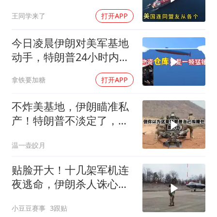
了特朗普不敢还手
王同学来了
打开APP
今日凌晨伊朗对美军基地
动手，特朗普24小时内服
软
拿铁要加糖
打开APP
不炸美基地，伊朗瞄准私
产！特朗普不淡定了，被
死死捏住七寸
温一壶皎月
贴脸开大！十几架军机连
夜逃命，伊朗杀人诛心，
老底被当地人掀翻
小豆豆赛事
3跟贴