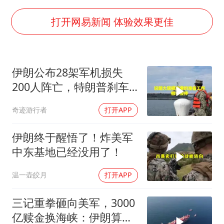
黄金牛市回来了吗
酒店花洒现排泄物住客索赔遭拒
打开网易新闻 体验效果更佳
杭州全市有序停课
夏日经济乘“热”而上 消费市场向“新”而行
伊朗公布28架军机损失
36岁男演员成景区NPC后人气爆棚
200人阵亡，特朗普刹车
新疆优化调整景区内自驾服务费
真相曝光
奇迹游行者
打开APP
全民健身事业高质量发展
乐享全民健身 共筑健康中国
伊朗终于醒悟了！炸美军
中东基地已经没用了！
温一壶皎月
打开APP
三记重拳砸向美军，3000
亿赎金换海峡：伊朗算准