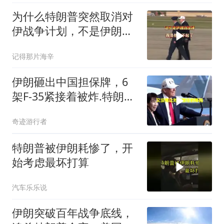
为什么特朗普突然取消对
伊战争计划，不是伊朗赢
了，是他输不起了
记得那片海辛
伊朗砸出中国担保牌，6
架F-35紧接着被炸.特朗普
的中东棋局彻底乱了
奇迹游行者
特朗普被伊朗耗惨了，开
始考虑最坏打算
汽车乐乐说
伊朗突破百年战争底线，