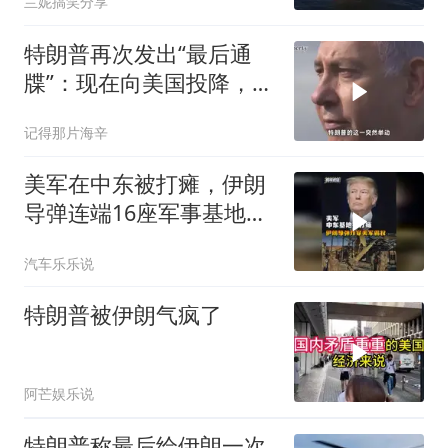
兰妮搞笑分享
特朗普再次发出“最后通
牒”：现在向美国投降，是
伊朗最后的机会
记得那片海辛
美军在中东被打瘫，伊朗
导弹连端16座军事基地，
几十年霸权彻底归零
汽车乐乐说
特朗普被伊朗气疯了
阿芒娱乐说
特朗普称最后给伊朗一次