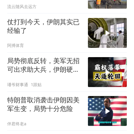
流云随风去远方
仗打到今天，伊朗其实已
经输了
阿搏体育
局势彻底反转，美军无招
可出求助大兵，伊朗硬气
反杀霸权！
璠爷财事通
1跟贴
特朗普取消袭击伊朗因美
军生变，局势十分危险
伴君终老a