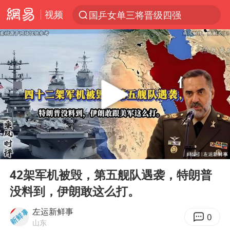
视频
国乒女单三将晋级四强
光影经济撬动暑期消费新蓝海
陈思诚零点晒照为佟丽娅庆生
郑丽文：台湾从来没有“独立”过
央视新主播李秋莹孙亚鹏亮相
几元成本的AI广告导致千万市值蒸发
情侣平潭拍日出坠崖1死1伤
00:00
07:19
老挝国会主席赛宋蓬逝世
Play
Ent
full
茅台部分直营店飞天茅台提价
42架军机被毁，第五舰队遇袭，特朗普
没料到，伊朗敢这么打。
白海豚将正面袭击贯穿浙江
酒店回应车内过夜被收150元
左运新鲜事
0
山东