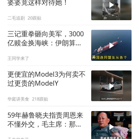
婆婆竟这样对待她！
二毛追剧
20跟贴
三记重拳砸向美军，3000
亿赎金换海峡：伊朗算准
了特朗普不敢还手
王同学来了
更便宜的Model3为何卖不
过更贵的ModelY
华庭讲美食
218跟贴
59年赫鲁晓夫指责周恩来
不懂外交，毛主席：那我
也送你一顶帽子