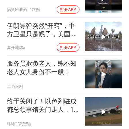
结盟！
搞笑哈蘑菇
1跟贴
打开APP
伊朗导弹突然“开窍”，中
方卫星只是幌子，美国真
正怕的是两件事
离开地球a
打开APP
服务员欺负老人，殊不知
老人女儿身份不一般！
二毛追剧
终于关闭了！以色列驻成
都总领事馆关门走人，12
年一个轮回
环球军武密语