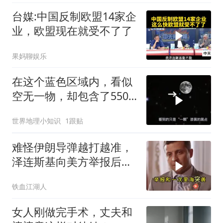
台媒:中国反制欧盟14家企
业，欧盟现在就受不了了
果妈聊娱乐
在这个蓝色区域内，看似
空无一物，却包含了5500
个星系！
世界地理小知识
1跟贴
难怪伊朗导弹越打越准，
泽连斯基向美方举报后，
特朗普宣布不打了
铁血江湖人
女人刚做完手术，丈夫和