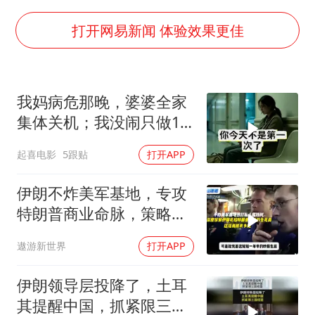
杭州全市有序停课
商场现钱学森巨幅海报 负责人回应
打开网易新闻 体验效果更佳
36岁男演员成景区NPC后人气爆棚
全民健身事业高质量发展
我妈病危那晚，婆婆全家
台当局重金为“台独”织“皇帝新衣”
集体关机；我没闹只做1
几元成本的AI广告导致千万市值蒸发
事，6天后她打来电话：
起喜电影
5跟贴
打开APP
你是不是疯了？
乐享全民健身 共筑健康中国
伊朗不炸美军基地，专攻
特朗普商业命脉，策略高
明
遨游新世界
打开APP
伊朗领导层投降了，土耳
其提醒中国，抓紧限三国