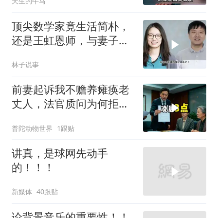
天生的牛马
顶尖数学家竟生活简朴，
还是王虹恩师，与妻子合
照慈眉善目
林子说事
前妻起诉我不赡养瘫痪老
丈人，法官质问为何拒不
履行赡养义务
普陀动物世界
1跟贴
讲真，是球网先动手
的！！！
新媒体
40跟贴
论背景音乐的重要性！！