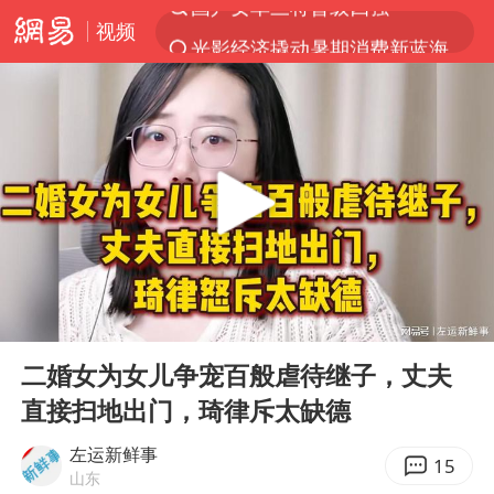
视频
光影经济撬动暑期消费新蓝海
马克·艾伦退出斯诺克中国公开赛
新疆优化调整景区内自驾服务费
上四休三，但降薪1000元，你接受吗？
夏日经济乘“热”而上 消费市场向“新”而行
情侣平潭拍日出坠崖1死1伤
白海豚将正面袭击贯穿浙江
00:00
25:23
央视新主播李秋莹孙亚鹏亮相
Play
Ent
full
酒店回应车内过夜被收150元
二婚女为女儿争宠百般虐待继子，丈夫
直接扫地出门，琦律斥太缺德
黄金牛市回来了吗
酒店花洒现排泄物住客索赔遭拒
左运新鲜事
15
山东