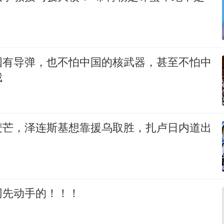
国有导弹，也不怕中国的核武器，甚至不怕中
裁
麦芒，泽连斯基想靠援乌取胜，扎卢日内道出
网先动手的！！！