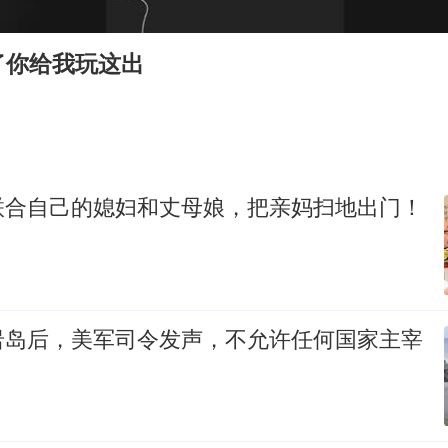
36岁男演员成景区NPC后人气爆棚
全民健身事业高质量发展
了你给我玩这出
台当局重金为“台独”织“皇帝新衣”
几元成本的AI广告导致千万市值蒸发
老挝国会主席赛宋蓬逝世
乐享全民健身 共筑健康中国
联合自己的媳妇和丈母娘，把亲妈扫地出门！
岩岛后，美军司令发声，不允许任何国家主宰