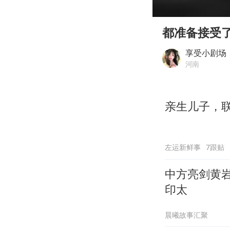
00:00
Play
都准备接受
享受小剧场
河南
亲生儿子，
左运新鲜事
7跟贴
中方亮剑黄
印太
晨曦故事汇聚