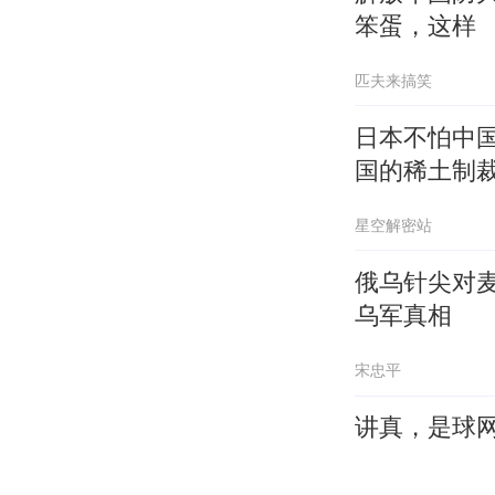
笨蛋，这样
匹夫来搞笑
日本不怕中
国的稀土制
星空解密站
俄乌针尖对
乌军真相
宋忠平
讲真，是球