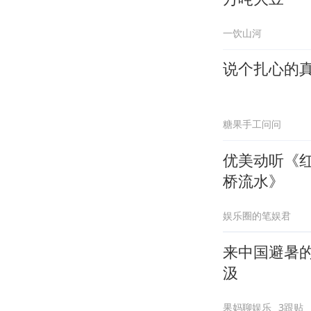
一饮山河
说个扎心的
糖果手工问问
优美动听《
桥流水》
娱乐圈的笔娱君
来中国避暑
汲
果妈聊娱乐
3跟贴