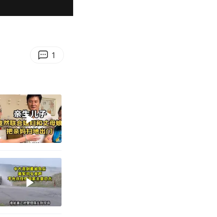
00:18
Enter
fullscreen
1