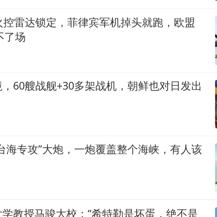
外火控雷达锁定，菲律宾军机掉头就跑，欧盟
不了场
，60艘战舰+30多架战机，朝鲜也对日发出
台海专攻”大炮，一炮覆盖整个海峡，有人该
大学教授马骏大校：“希特勒是坏蛋，绝不是