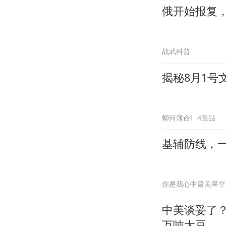
俄开始报复
战武科普
揭秘8月1号
卿何薄命l
4跟贴
基辅防线，
你是我心中最美星空
中美谈妥了？
万吨大豆