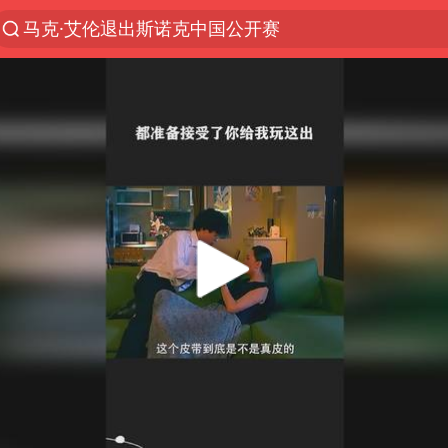
马克·艾伦退出斯诺克中国公开赛
微信又有新功能，你可以“撤回”你的撤回了！
新疆优化调整景区内自驾服务费
上四休三，但降薪1000元，你接受吗？
情侣平潭拍日出坠崖1死1伤
夏日经济乘“热”而上 消费市场向“新”而行
白海豚将正面袭击贯穿浙江
酒店回应车内过夜被收150元
黄金牛市回来了吗
酒店花洒现排泄物住客索赔遭拒
杭州全市有序停课