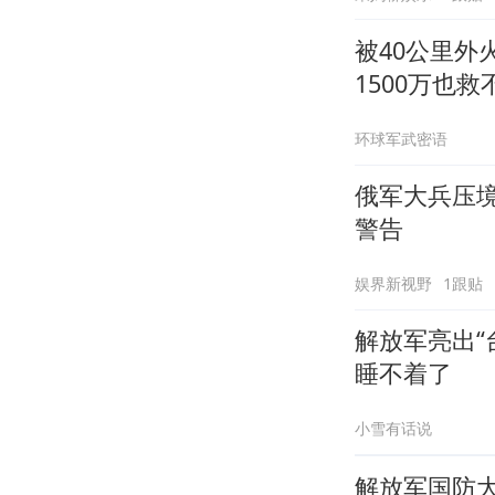
被40公里
1500万也救
环球军武密语
俄军大兵压境
警告
娱界新视野
1跟贴
解放军亮出“
睡不着了
小雪有话说
解放军国防