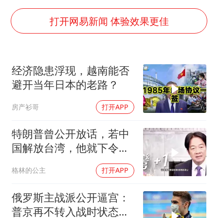
上半年国内居民出游人次34.63亿
陕西柞水泥石流已致2死 仍有1人失联
打开网易新闻 体验效果更佳
店主称换“青海拉面”招牌后生意更好
泰国初中生饮弹自尽前开了26枪
经济隐患浮现，越南能否
22岁女生独闯南太行失联12天
避开当年日本的老路？
万岁山接盘烂尾恒大文旅城
房产衫哥
打开APP
习近平心系体育强国建设
特朗普曾公开放话，若中
国解放台湾，他就下令轰
炸北京
格林的公主
打开APP
俄罗斯主战派公开逼宫：
普京再不转入战时状态，