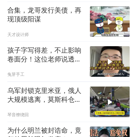
合集，龙哥发行美债，再
现顶级阳谋
天才设计师
孩子字写得差，不止影响
卷面分！这位老师说透了
背后的原因
兔芽手工
乌军封锁克里米亚，俄人
大规模逃离，莫斯科仓库
遭袭
琴音缭绕回
为什么明兰被封诰命，竟