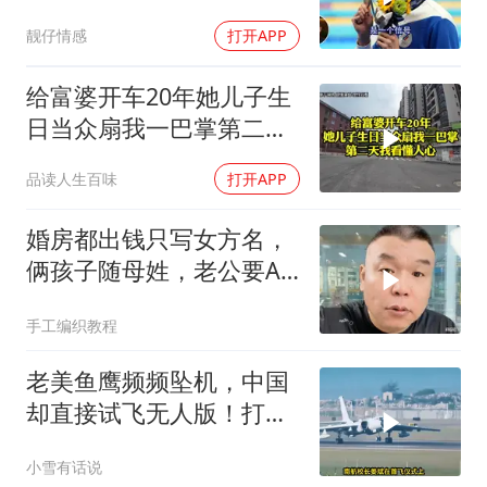
我们就自己动手
靓仔情感
打开APP
给富婆开车20年她儿子生
日当众扇我一巴掌第二天
我看懂人心
品读人生百味
打开APP
婚房都出钱只写女方名，
俩孩子随母姓，老公要AA
制？七公句句扎心
手工编织教程
老美鱼鹰频频坠机，中国
却直接试飞无人版！打着
民用旗号暗藏军备底牌
小雪有话说