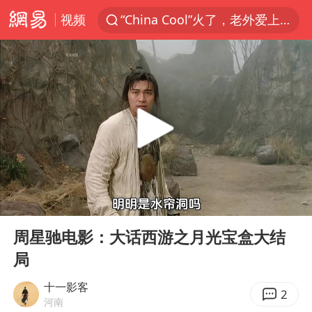
视频
“China Cool”火了，老外爱上中国避暑游
名创优品一次性内裤 颜面尽失
四川宜宾3.4级地震
伊斯兰版北约来了吗
云南一地村民过火把节意外灼伤16人
中国父女泰国骑摩托车坠崖1死1伤
香港宏福苑火灾或由烟头引起
00:00
05:48
网约车司机充电时猝死保险拒赔
Play
Ent
full
浙江台州《告全体市民书》
周星驰电影：大话西游之月光宝盒大结
局
周末打虎 宋致远被查
多所高校取消艺考
十一影客
2
河南