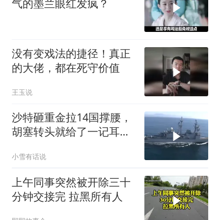
气的墨兰眼红发疯？
没有变戏法的捷径！真正
的大佬，都在死守价值
王玉说
沙特砸重金拉14国撑腰，
胡塞转头就给了一记耳
光，红海这条命脉真要断
小雪有话说
了？
上午同事突然被开除三十
分钟交接完 拉黑所有人