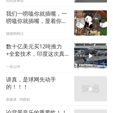
熙熙故事会
我们一唠嗑你就插嘴，一
唠嗑你就插嘴，显着你
了？
猫猫狗狗汪
数十亿美元买12吨推力
+全套技术，印度这次真
要搞定航发
一饮山河
讲真，是球网先动手
的！！！
新媒体
39跟贴
论背景音乐的重要性！！