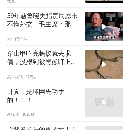
连蜜
59年赫鲁晓夫指责周恩来
不懂外交，毛主席：那我
也送你一顶帽子
天生的牛马
穿山甲吃完蚂蚁就去求
偶，没想到被黑熊盯上
了！
臭宝动物
1跟贴
讲真，是球网先动手
的！！！
新媒体
40跟贴
论背景音乐的重要性！！