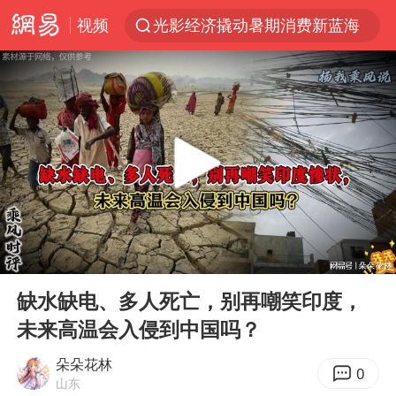
视频
光影经济撬动暑期消费新蓝海
唐田赛前发布会上引用《孙子兵法》
陈思诚零点晒照为佟丽娅庆生
郑丽文：台湾从来没有“独立”过
央视新主播李秋莹孙亚鹏亮相
情侣在平潭拍日出时坠崖致一死一伤
梁家辉：到内地拍戏不是北上是回归
00:00
08:54
泰国初中生饮弹自尽前开了26枪
Play
Ent
full
36岁男演员成景区NPC后人气爆棚
缺水缺电、多人死亡，别再嘲笑印度，
未来高温会入侵到中国吗？
新疆优化调整景区内自驾服务费
全民健身事业高质量发展
朵朵花林
0
山东