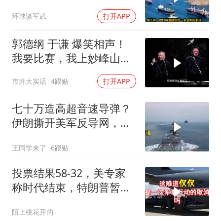
明？特朗普发出通牒
环球谈军武
打开APP
郭德纲 于谦 爆笑相声！
我要比赛，我上妙峰山干
嘛去？你去拜一拜冠军老
市井大实话
4跟贴
打开APP
祖庙
七十万造高超音速导弹？
伊朗撕开美军反导网，炸
出中国工业底牌
王同学来了
6跟贴
投票结果58-32，美专家
称时代结束，特朗普暂不
攻伊朗
陌上桃花开的