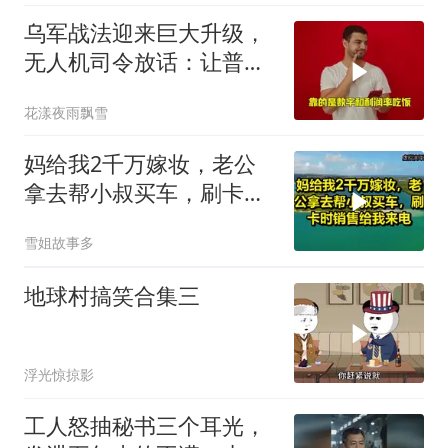
乌军战法迎来巨大升级，
无人机司令放话：让普京
看看，谁才是赢家
花漾夜雨飘雪
妈给我2千万嫁妆，老公
拿去帮小叔买车，刷卡时
销售给我来电！
雪姐故事多
地球村搞笑合集三
浮光惊掠影
工人怒抽秘书三个耳光，