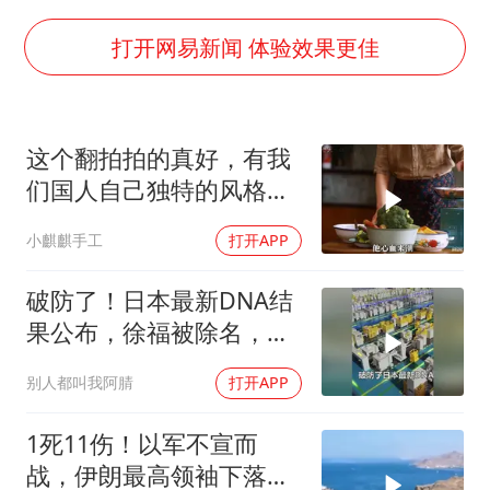
台当局重金为“台独”织“皇帝新衣”
几元成本的AI广告导致千万市值蒸发
打开网易新闻 体验效果更佳
老挝国会主席赛宋蓬逝世
茅台部分直营店飞天茅台提价
这个翻拍拍的真好，有我
白海豚将正面袭击贯穿浙江
们国人自己独特的风格魅
酒店回应车内过夜被收150元
力
小麒麒手工
打开APP
乐享全民健身 共筑健康中国
破防了！日本最新DNA结
果公布，徐福被除名，祖
先来源太意外
别人都叫我阿腈
打开APP
1死11伤！以军不宣而
战，伊朗最高领袖下落不