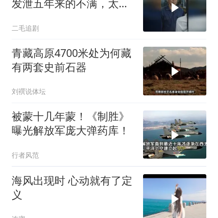
发泄五年来的不满，太解
气了！
二毛追剧
青藏高原4700米处为何藏
有两套史前石器
刘襈说体坛
被蒙十几年蒙！《制胜》
曝光解放军庞大弹药库！
行者风范
海风出现时 心动就有了定
义