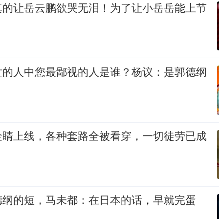
真的让岳云鹏欲哭无泪！为了让小岳岳能上节
世的人中您最鄙视的人是谁？杨议：是郭德纲
金睛上线，各种套路全被看穿，一切徒劳已成
德纲的短，马未都：在日本的话，早就完蛋