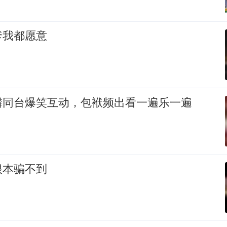
爹我都愿意
麟同台爆笑互动，包袱频出看一遍乐一遍
根本骗不到