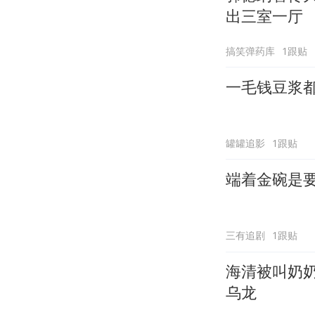
出三室一厅
搞笑弹药库
1跟贴
一毛钱豆浆
罐罐追影
1跟贴
端着金碗是
三有追剧
1跟贴
海清被叫奶
乌龙