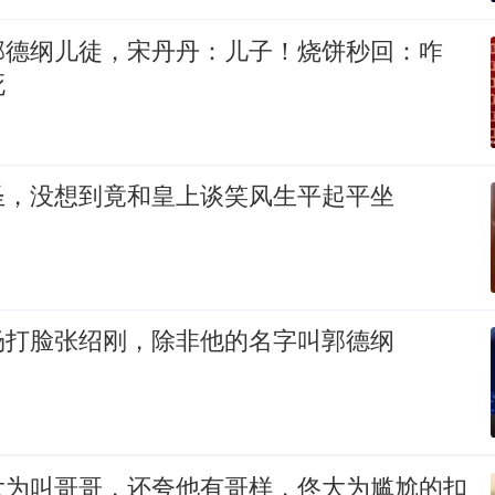
郭德纲儿徒，宋丹丹：儿子！烧饼秒回：咋
死
圣，没想到竟和皇上谈笑风生平起平坐
场打脸张绍刚，除非他的名字叫郭德纲
大为叫哥哥，还夸他有哥样，佟大为尴尬的扣