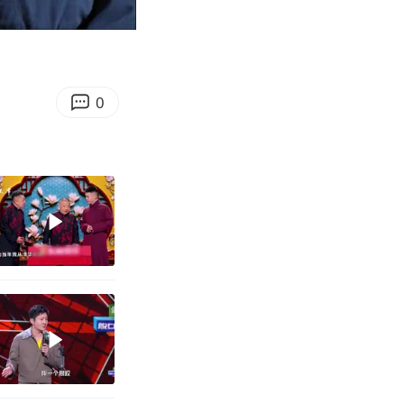
00:58
Enter
fullscreen
0