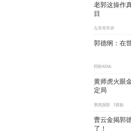
老郭这操作
目
九哥哥车评
郭德纲：在
阿虾AIXA
黄师虎火眼
定局
果然探影
1跟贴
曹云金揭郭
了！