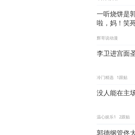
一听烧饼是
啦，妈！笑
辉哥说动漫
李卫进宫面
冷门精选
1跟贴
没人能在主
温心娱乐1
2跟贴
郭德纲管佟