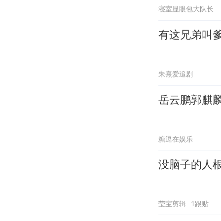
寝室显眼包大队长
有这兄弟叫
朱熹爱追剧
岳云鹏郭麒
糖逗在娱乐
没脑子的人
莹宝剪辑
1跟贴