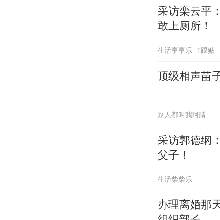
采访栾云平
敢上厕所！
生活亨亨乐
1跟贴
顶级相声苗
别人都叫我阿腈
采访郭德纲
父子！
生活柴柴乐
办理离婚那
组织部长