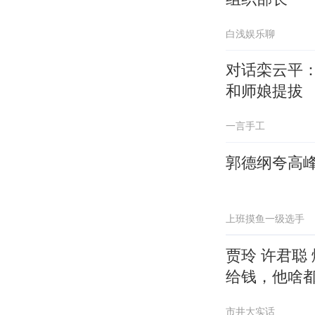
白浅娱乐聊
对话栾云平
和师娘提拔
一言手工
郭德纲夸高
上班摸鱼一级选手
贾玲 许君聪
给钱，他啥
市井大实话