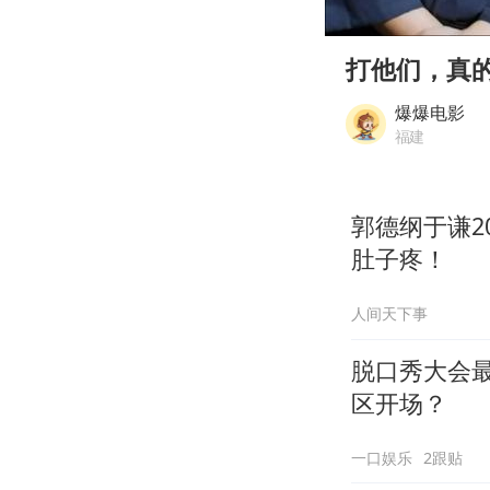
00:00
Play
打他们，真
爆爆电影
福建
郭德纲于谦2
肚子疼！
人间天下事
脱口秀大会
区开场？
一口娱乐
2跟贴