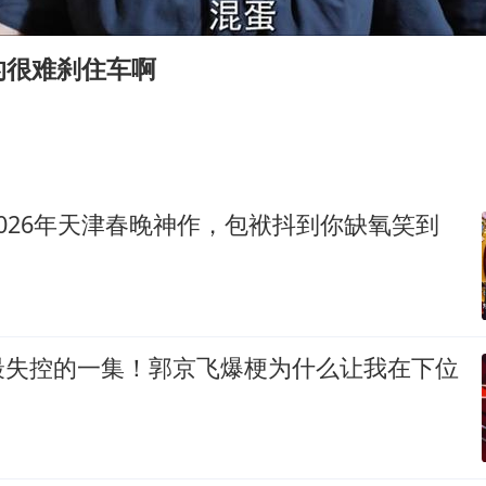
36岁男演员成景区NPC后人气爆棚
的很难刹住车啊
几元成本的AI广告导致千万市值蒸发
浙江台州《告全体市民书》
郑丽文：台湾从来没有“独立”过
梁家辉百花奖演讲落泪
026年天津春晚神作，包袱抖到你缺氧笑到
香港正式允许“拒绝抢救”
人民的健康、体质、幸福一脉相承
最失控的一集！郭京飞爆梗为什么让我在下位