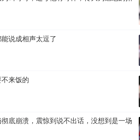
都能说成相声太逗了
要不来饭的
奶彻底崩溃，震惊到说不出话，没想到是一场