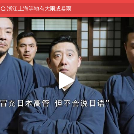
浙江上海等地有大雨或暴雨
光影经济撬动暑期消费新蓝海
西湖突现狂风暴雨 游客瞬间被浇透
隔20米开高仿奶茶店被判赔35万元
“不怕六爷挂得多 就怕六爷挂一颗”
新疆景区自驾服务费改为按车收费
多家A股公司收到美国关税退款
直击东北超：哈尔滨vs通辽
视频丨中国东方电气集团原党组副书记、董事宋致远
香港宏福苑火灾或由烟头引起
白海豚将正面袭击贯穿浙江
酒店回应车内过夜被收150元