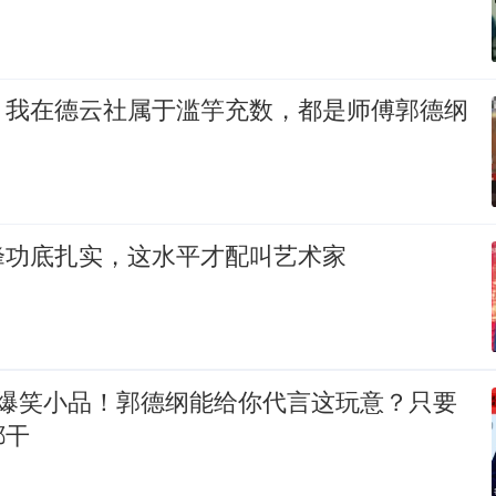
：我在德云社属于滥竽充数，都是师傅郭德纲
峰功底扎实，这水平才配叫艺术家
 爆笑小品！郭德纲能给你代言这玩意？只要
都干