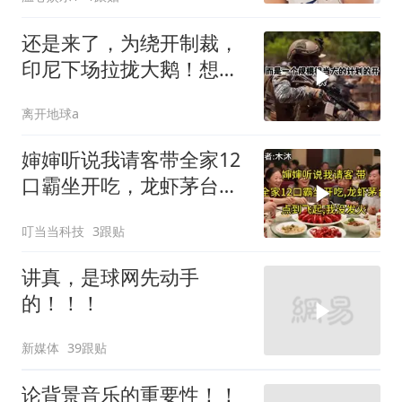
还是来了，为绕开制裁，
印尼下场拉拢大鹅！想让
普京震住中方？
离开地球a
婶婶听说我请客带全家12
口霸坐开吃，龙虾茅台点
到飞起，我没发
叮当当科技
3跟贴
讲真，是球网先动手
的！！！
新媒体
39跟贴
论背景音乐的重要性！！