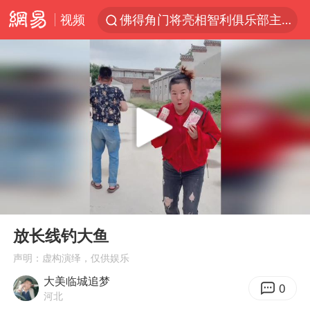
视频
佛得角门将亮相智利俱乐部主场
中方回应是否在太平洋海底开采稀土
看守所辅警收受10万获刑1年
宇树科技发行价格150.80元/股
CIA被曝已秘密设立古巴工作组
泰国一女公务员妆容引争议 本人回应
U17国足1分钟轰2球
00:00
00:11
宇树科技王兴兴身家有望超200亿元
Play
Ent
full
中国养老床位“三连降”
放长线钓大鱼
27岁女子成组织卖淫集团主犯被通缉
声明：虚构演绎，仅供娱乐
大美临城追梦
台风白海豚影响中国已成定局
0
河北