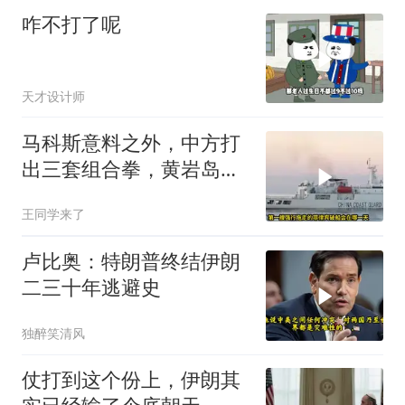
咋不打了呢
天才设计师
马科斯意料之外，中方打
出三套组合拳，黄岩岛将
迎来剧终时刻
王同学来了
卢比奥：特朗普终结伊朗
二三十年逃避史
独醉笑清风
仗打到这个份上，伊朗其