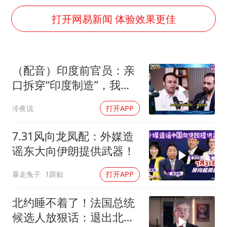
外交部发言人就广岛核爆81周年等答记者问
打开网易新闻 体验效果更佳
贵州轮胎子公司获美国退税8136万
法国下周开始禁止未经同意的电话营销
吉林一“温度计大楼”读数爆表
（配音）印度前官员：亲
多地要求领导干部带头休假
口拆穿“印度制造”，我们
奋进开新局 实干挑大梁
只有组装能力，算不上真
冷夜说
打开APP
正的工业制造
7.31风向龙凤配：外媒造
谣东大向伊朗提供武器！
暴走兔子
1跟贴
打开APP
北约睡不着了！法国总统
候选人放狠话：退出北