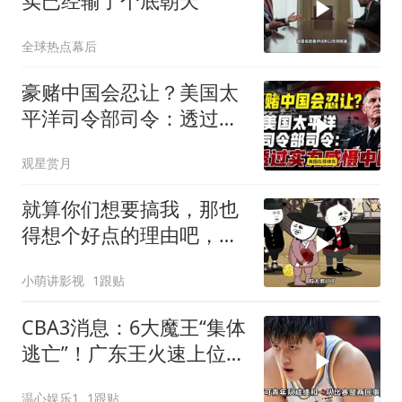
实已经输了个底朝天
全球热点幕后
豪赌中国会忍让？美国太
平洋司令部司令：透过实
力威慑中国
观星赏月
就算你们想要搞我，那也
得想个好点的理由吧，这
这...他不成立啊
小萌讲影视
1跟贴
CBA3消息：6大魔王“集体
逃亡”！广东王火速上位，
王牌锋线回归
温心娱乐1
1跟贴