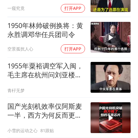
约，和中国合作！
一窥究竟
打开APP
1950年林帅破例换将：黄
永胜调邓华任兵团司令
空景孤扰人心
打开APP
1955年粟裕调空军入闽，
毛主席在杭州问刘亚楼：
谁决定的？
青杍无梦
国产光刻机效率仅阿斯麦
一半，西方为何反而更
慌？
小雪的运动之心
81跟贴