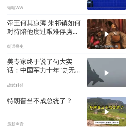
击中｜介文汲.谢寒冰.张
蛙哇WW
延廷｜辣晚报20260806
帝王何其凉薄 朱祁镇如何
对待陪他度过艰难俘虏生
涯的袁彬
朝话熹史
美专家终于说了句大实
话：中国军力十年“史无前
例”狂飙，美国这次真坐不
战武科普
住了
特朗普当不成总统了？
最新声音