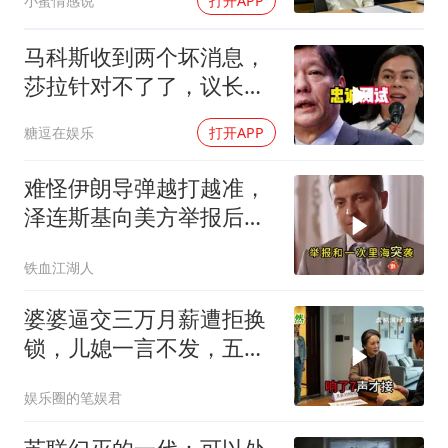
小蜜情感说
打开APP
马科斯收到两个坏消息，
莎拉针对不了了，议长反
水，防长被硬刚！
糖逗在娱乐
打开APP
难怪伊朗导弹越打越准，
泽连斯基向美方举报后，
特朗普宣布不打了
铁血江湖人
婆婆逼交三万月薪遭拒换
锁，儿媳一言不发，五天
后丈夫收传票
娱乐圈的笔娱君