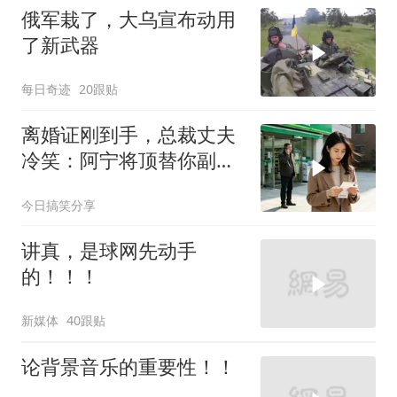
俄军栽了，大乌宣布动用
了新武器
每日奇迹
20跟贴
离婚证刚到手，总裁丈夫
冷笑：阿宁将顶替你副总
之位，我应好
今日搞笑分享
讲真，是球网先动手
的！！！
新媒体
40跟贴
论背景音乐的重要性！！