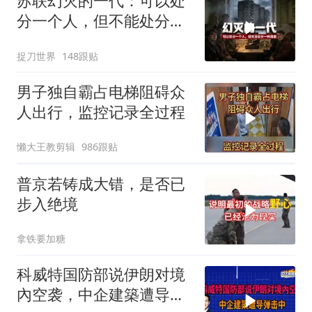
苏联幻灭的一代：可以处
分一个人，但不能处分一
种渴望
捉刀世界
148跟贴
男子独自霸占电梯阻碍众
人出行，监控记录全过程
懒大王教剪辑
986跟贴
普京若铸成大错，是否已
步入绝境
拿铁要加糖
科威特国防部说伊朗对境
內空袭，中企建築遭导弹