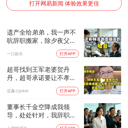
“不怕六爷挂得多 就怕六爷挂一颗”
打开网易新闻 体验效果更佳
全民健身事业高质量发展
WTT瑞典大满贯女单签表出炉
遗产全给弟弟，我一声不
36岁男演员成景区NPC后人气爆棚
吭辞职搬家，除夕夜父亲
乐享全民健身 共筑健康中国
喊我结账，我笑了
一口娱乐
打开APP
超哥找到王军老婆贺丹
丹，超哥承诺要让不孝子
付出代价，死磕到底
逗趣小Joker
打开APP
董事长千金空降成我领
导，处处针对，我辞职
后，3个月公司损失数亿