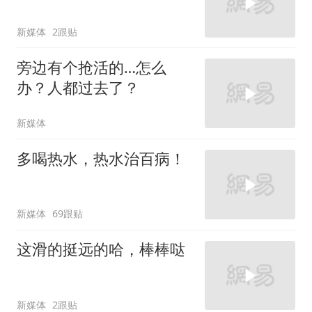
新媒体
2跟贴
旁边有个抢活的…怎么
办？人都过去了？
新媒体
多喝热水，热水治百病！
新媒体
69跟贴
这滑的挺远的哈，棒棒哒
新媒体
2跟贴