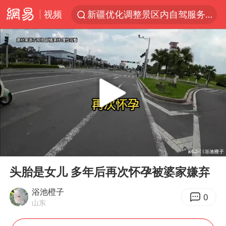
视频
新疆优化调整景区内自驾服务费
上四休三，但降薪1000元，你接受吗？
黄金牛市回来了吗
情侣平潭拍日出坠崖1死1伤
台当局重金为“台独”织“皇帝新衣”
白海豚将正面袭击贯穿浙江
微信又有新功能，你可以“撤回”你的撤回了！
00:00
05:16
几元成本的AI广告导致千万市值蒸发
Play
Ent
full
《欢迎来龙餐馆》口碑
头胎是女儿 多年后再次怀孕被婆家嫌弃
杭州全市有序停课
浴池橙子
0
山东
商场现钱学森巨幅海报 负责人回应