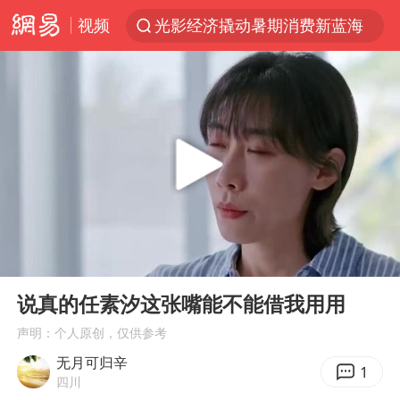
视频
光影经济撬动暑期消费新蓝海
浙江上海等地有大雨或暴雨
新疆优化调整景区内自驾服务费
黄金牛市回来了吗
央视新主播李秋莹孙亚鹏亮相
情侣平潭拍日出坠崖1死1伤
倪萍赵雅芝同框亮相红毯
00:00
00:41
台当局重金为“台独”织“皇帝新衣”
Play
Ent
full
白海豚将正面袭击贯穿浙江
说真的任素汐这张嘴能不能借我用用
《欢迎来龙餐馆》口碑
声明：个人原创，仅供参考
无月可归辛
微信又有新功能，你可以“撤回”你的撤回了！
1
四川