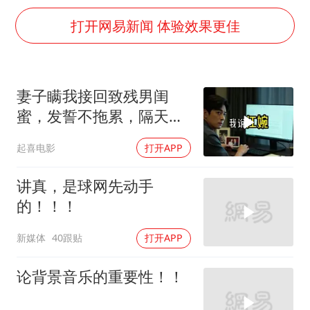
几元成本的AI广告导致千万市值蒸发
打开网易新闻 体验效果更佳
酒店回应车内过夜被收150元
杭州全市有序停课
商场现钱学森巨幅海报 负责人回应
妻子瞒我接回致残男闺
“不怕六爷挂得多 就怕六爷挂一颗”
蜜，发誓不拖累，隔天我
全民健身事业高质量发展
故作欣喜外派德国
起喜电影
打开APP
乐享全民健身 共筑健康中国
讲真，是球网先动手
的！！！
新媒体
40跟贴
打开APP
论背景音乐的重要性！！