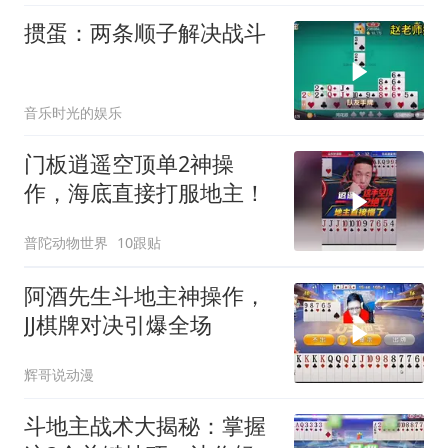
掼蛋：两条顺子解决战斗
音乐时光的娱乐
门板逍遥空顶单2神操
作，海底直接打服地主！
普陀动物世界
10跟贴
阿酒先生斗地主神操作，
JJ棋牌对决引爆全场
辉哥说动漫
斗地主战术大揭秘：掌握