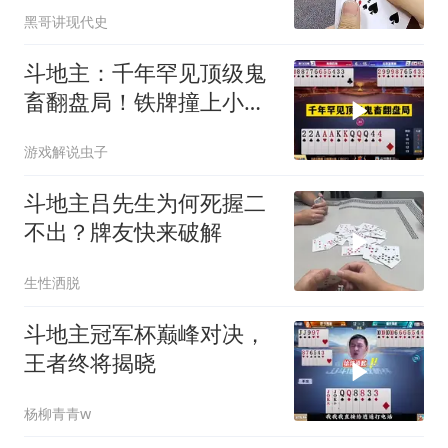
黑哥讲现代史
斗地主：千年罕见顶级鬼
畜翻盘局！铁牌撞上小钢
炮！战力第一怒了
游戏解说虫子
斗地主吕先生为何死握二
不出？牌友快来破解
生性洒脱
斗地主冠军杯巅峰对决，
王者终将揭晓
杨柳青青w