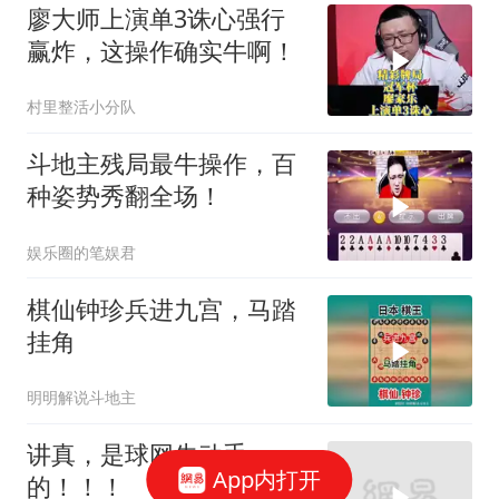
廖大师上演单3诛心强行
赢炸，这操作确实牛啊！
村里整活小分队
斗地主残局最牛操作，百
种姿势秀翻全场！
娱乐圈的笔娱君
棋仙钟珍兵进九宫，马踏
挂角
明明解说斗地主
讲真，是球网先动手
App内打开
的！！！