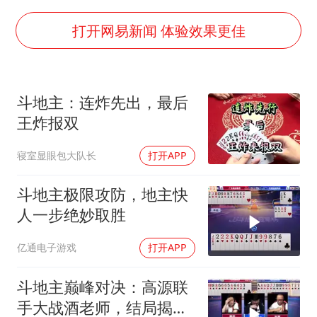
如何把百年大党建设得更加坚强有力
41岁女子为鼓励女儿考上985研究生
打开网易新闻 体验效果更佳
乘客脱鞋散发异味 司机提醒反被怼
日本籍女网红在韩直播时自杀身亡
斗地主：连炸先出，最后
香港殿堂级填词人黎彼得因病离世 终年76岁
王炸报双
弹药库存告急 美军补货难
寝室显眼包大队长
打开APP
总书记关心百姓身边这些民生大事
斗地主极限攻防，地主快
人一步绝妙取胜
亿通电子游戏
打开APP
斗地主巅峰对决：高源联
手大战酒老师，结局揭