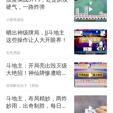
硬气，一路炸弹
小蜜情感说
晒出神级牌局，JJ斗地主
这些操作让人大开眼界！
生性洒脱
斗地主：开局亮出毁灭级
大绝招！神仙牌惨遭暗
算！战力第一怒了
游戏解说虫子
1跟贴
斗地主，布局精妙，两炸
妙用，出奇制胜，每日更
新