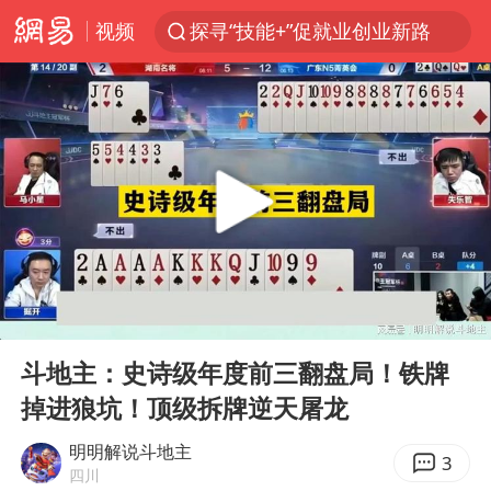
视频
探寻“技能+”促就业创业新路
24小时不关空调 电费反而更低？
维持强台风级！白海豚直奔华东沿海
美国退回1000亿美元关税
38岁山东财大教授刘海明逝世
顾客结账把钱扔地上 服务员霸气扔回
李亚鹏向地铁吐血女孩捐99999元
00:00
02:24
河南试行周五下午弹性离岗
Play
Ent
full
“天津之眼”摩天轮附近2人落水
斗地主：史诗级年度前三翻盘局！铁牌
掉进狼坑！顶级拆牌逆天屠龙
沙特否认与胡塞武装举行会谈
“银行午休1.5小时”留个窗口行不行
明明解说斗地主
3
四川