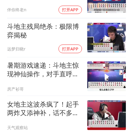
秘！
伴你终老n
打开APP
斗地主残局绝杀：极限博
弈揭秘
远梦归晓r
打开APP
暑期游戏速递：斗地主惊
现神仙操作，对手直呼看
不懂
房产衫哥
女地主这波杀疯了！起手
两炸又添神补，话不多说
就是炸
天气观察站