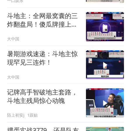
一口娱乐
斗地主：全网最窝囊的三
炸翻盘局！傻瓜牌撞上大
昏官！解说笑哭
大中国
暑期游戏速递：斗地主惊
现罕见三连炸！
大中国
记牌高手智破地主套路，
斗地主残局惊心动魄
陌上初安j
1跟贴
掼蛋实战3779，还是队友