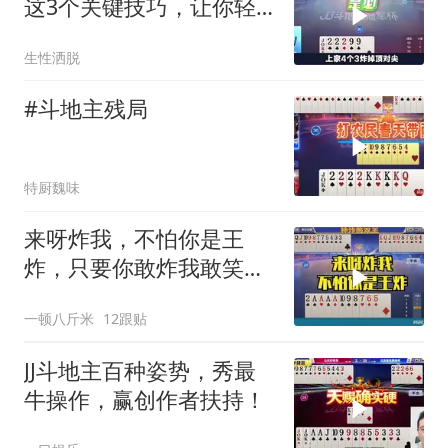
这3个关键技巧，让你轻
松赢牌
生性洒脱
#斗地主残局
特厨魏味
来呀炸我，不怕你是王
炸，只要你敢炸我敢笑给
你听
一顿八斤米
12跟贴
JJ斗地主百种姿势，秀最
牛操作，赢创作者扶持！