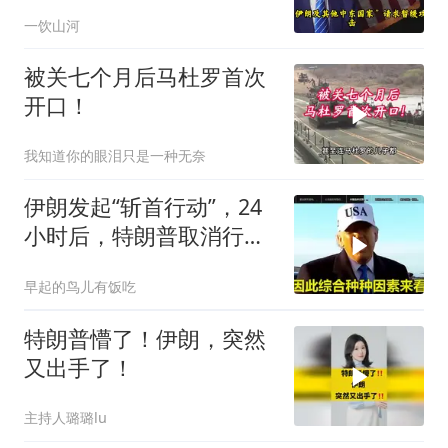
认清了残酷的现实！
一饮山河
被关七个月后马杜罗首次
开口！
我知道你的眼泪只是一种无奈
伊朗发起“斩首行动”，24
小时后，特朗普取消行
动？美开始撤侨
早起的鸟儿有饭吃
特朗普懵了！伊朗，突然
又出手了！
主持人璐璐lu