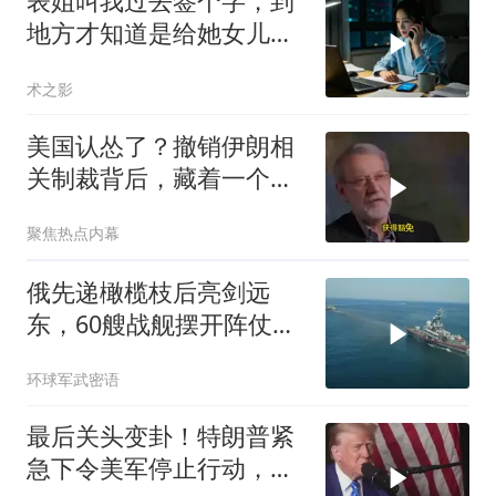
表姐叫我过去签个字，到
地方才知道是给她女儿婚
房做无限连带担保
术之影
美国认怂了？撤销伊朗相
关制裁背后，藏着一个说
不出口的尴尬
聚焦热点内幕
俄先递橄榄枝后亮剑远
东，60艘战舰摆开阵仗，
日本敢动北方四岛？
环球军武密语
最后关头变卦！特朗普紧
急下令美军停止行动，他