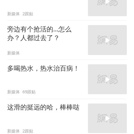
新媒体
2跟贴
旁边有个抢活的…怎么
办？人都过去了？
新媒体
多喝热水，热水治百病！
新媒体
69跟贴
这滑的挺远的哈，棒棒哒
新媒体
2跟贴