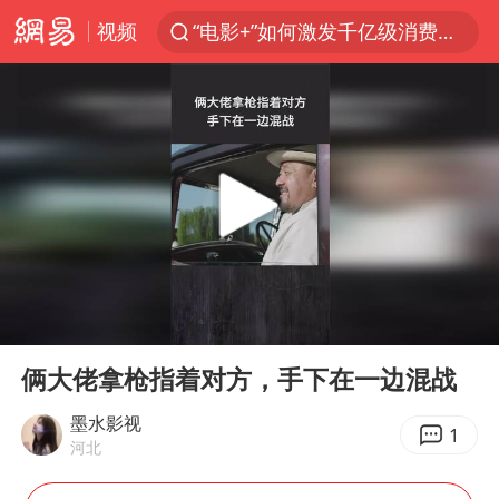
视频
“电影+”如何激发千亿级消费新活力？
全球首个长时储能一体化产业园量产
台风白海豚加强
中国女篮70-67险胜尼日利亚女篮
四川宜宾高县4.9级地震致1死
名创优品回应女子吐槽内裤质量差
出口禁令驱动有色板块大涨
00:00
01:13
秋天的第一杯奶茶到底有多火
Play
Ent
full
国防部：中国军队坚决反制任何闹海挑衅图谋
俩大佬拿枪指着对方，手下在一边混战
U17国足点球大战淘汰河床晋级决赛
墨水影视
1
河北
美股存储板块集体大跌