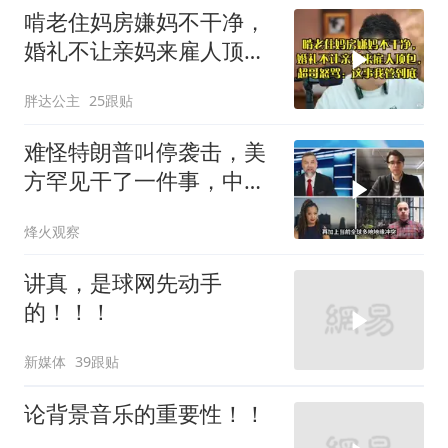
啃老住妈房嫌妈不干净，
婚礼不让亲妈来雇人顶
包，超哥怒骂
胖达公主
25跟贴
难怪特朗普叫停袭击，美
方罕见干了一件事，中方
智库预测有事发生
烽火观察
讲真，是球网先动手
的！！！
新媒体
39跟贴
论背景音乐的重要性！！