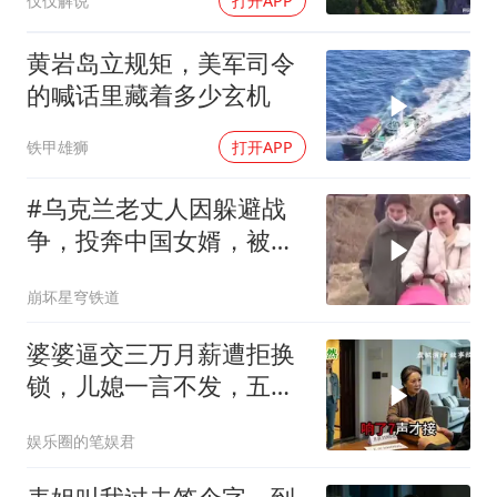
仅仅解说
打开APP
黄岩岛立规矩，美军司令
的喊话里藏着多少玄机
铁甲雄狮
打开APP
#乌克兰老丈人因躲避战
争，投奔中国女婿，被眼
前城市繁荣震惊
崩坏星穹铁道
婆婆逼交三万月薪遭拒换
锁，儿媳一言不发，五天
后丈夫收传票
娱乐圈的笔娱君