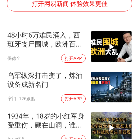
国乒男单横滨冠军赛全军覆没
打开网易新闻 体验效果更佳
38岁演员求职万岁山NPC成功
胡彦斌获《歌手2026》歌王
48小时6万难民涌入，西
日本试射“战斧”导弹，国防部回应
班牙丧尸围城，欧洲百年
胡彦斌韩磊 谁帮谁
霸权终极反噬！
保德全
打开APP
“今天得有40℃了吧 为啥还不预警”
夯实基础开新局
乌军纵深打击变了，炼油
设备成新名门
窄门
126跟贴
打开APP
1934年，18岁的小红军身
受重伤，藏在山洞，谁料
被民团头目发现