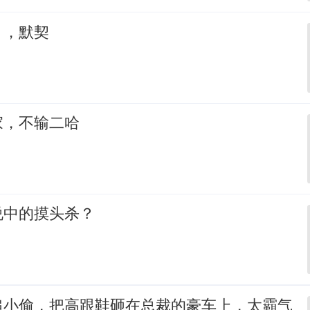
，，默契
家，不输二哈
说中的摸头杀？
追小偷，把高跟鞋砸在总裁的豪车上，太霸气