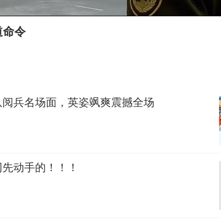
实时追踪台风白海豚
浙江台州《告全体市民书》
道命令
女主硬加吻戏短剧已下架
浙江一9岁男孩被海浪卷走仍在搜救中
郑丽文：台湾从来没有“独立”过
网传《披荆斩棘2026》名单
队阅兵名场面，英姿飒爽震撼全场
董璇小酒窝朵朵为佟丽娅庆生
人民的健康、体质、幸福一脉相承
网先动手的！！！