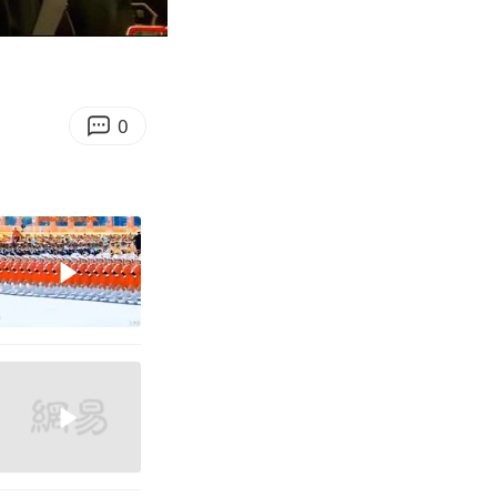
04:06
Enter
fullscreen
0