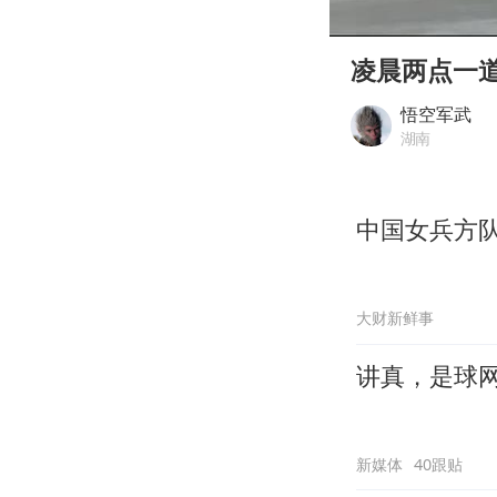
00:00
Play
凌晨两点一
悟空军武
湖南
中国女兵方
大财新鲜事
讲真，是球
新媒体
40跟贴