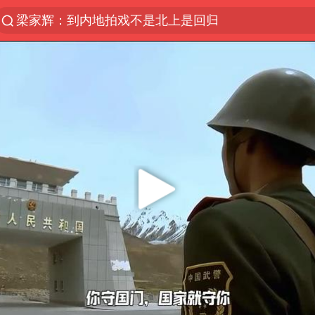
梁家辉：到内地拍戏不是北上是回归
解锁各地夏日限定体验
浙江温州发布台风橙色预警信号
白海豚将正面袭击贯穿浙江
富婆带资进组给自己硬加60多场吻戏
金饰克价一夜涨回1300元
名创优品一次性内裤 颜面尽失
视频丨中国东方电气集团原党组副书记、董事宋致远
46岁的殷桃看着像20岁
包文婧：二胎很难一碗水端平
香港宏福苑火灾或由烟头引起