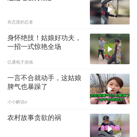
有态度的忍者
身怀绝技！姑娘好功夫，
一招一式惊艳全场
亿通电子游戏
一言不合就动手，这姑娘
脾气也暴躁了
小小解说o
农村故事贪欲的祸