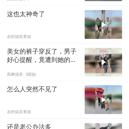
这也太神奇了
农村搞笑青姐
美女的裤子穿反了，男子
好心提醒，竟遭到她的暴
打
凤舞搞笑
3跟贴
怎么人突然不见了
农村搞笑青姐
还是老公办法多