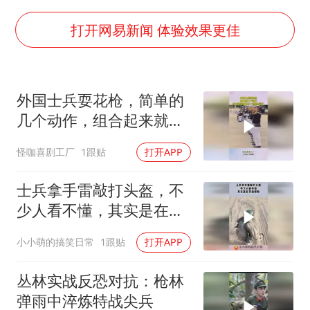
李云泽严重违纪违法
王力宏演唱会黄牛带观众藏匿被查获
打开网易新闻 体验效果更佳
国防部回应日本试射“战斧”导弹
陕西省委书记赶赴柞水县杏坪镇
外国士兵耍花枪，简单的
女孩摆摊卖菌子时收到北大通知书
几个动作，组合起来就是
改名后的“青海拉面”店
不一样的感觉了
怪咖喜剧工厂
1跟贴
打开APP
曝美拒绝乌增购“爱国者”导弹请求
东方之约 相约未来
士兵拿手雷敲打头盔，不
少人看不懂，其实是在开
启保险！
小小萌的搞笑日常
1跟贴
打开APP
丛林实战反恐对抗：枪林
弹雨中淬炼特战尖兵