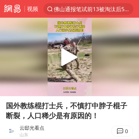
视频
佛山通报笔试前13被淘汰后5名进体检
上半年我国机械工业经济运行稳中有进
实测秋天第一杯奶茶
泰国枪击案凶手先杀祖父母后行凶
四川宜宾市高县发生4.9级地震
台风“白海豚”体型变大！环流面积接近13个浙江那么大
泰国校园枪击案死亡人数升至7人
00:00
00:11
东航新规：提前14天可免费退改签
Play
Ent
full
河南回应撤回领导带薪错峰休假通知
国外教练棍打士兵，不慎打中脖子棍子
断裂，人口稀少是有原因的！
江苏发布台风蓝色预警
国防部：坚决反制任何闹海挑衅图谋
云邸光看点
0
山东