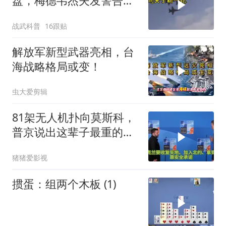
盘，梅德韦杰夫发警告，
克宫钱袋子见底
战武科普
16跟贴
解放军新型武器亮相，台
海战略格局或变！
虫大爱剪辑
81架无人机扑向莫斯科，
普京说出这辈子最重的一
句话
猪猪爱影视
掼蛋：组两个木板 (1)