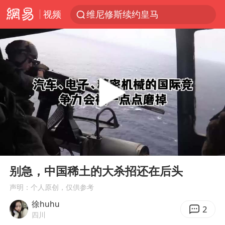
维尼修斯续约皇马
视频
申军良称梅姨的实际年龄仍是谜
以“新”破局 首发经济点亮城市消费活力
OpenAI为免费用户升级GPT-5.6 Luna
台风白海豚最新路径研判来了
我国编制完成新版全月地质图
美股三大指数集体收跌 西数跌超13%
毛宁转发梯田音乐会视频海外网友赞叹
00:00
05:35
Play
Ent
巡查组提问 工作人员偷用手机查答案
full
别急，中国稀土的大杀招还在后头
看守所辅警收受10万获刑1年
声明：个人原创，仅供参考
国家气候中心：8月将有4轮高温过程，部分地区可达40℃～45℃
徐huhu
2
四川
27岁女子成组织卖淫集团主犯被通缉