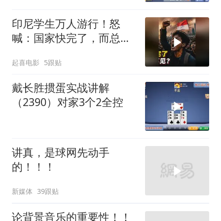
印尼学生万人游行！怒
喊：国家快完了，而总统
却装看不见？
起喜电影
5跟贴
戴长胜掼蛋实战讲解
（2390）对家3个2全控
讲真，是球网先动手
的！！！
新媒体
39跟贴
论背景音乐的重要性！！