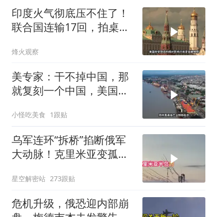
印度火气彻底压不住了！
联合国连输17回，拍桌子
把五常全数落一遍
烽火观察
美专家：干不掉中国，那
就复刻一个中国，美国看
上了这两个国家
小怪吃美食
1跟贴
乌军连环“拆桥”掐断俄军
大动脉！克里米亚变孤
岛，黑海舰队被迫“搬
星空解密站
273跟贴
家”？
危机升级，俄恐迎内部崩