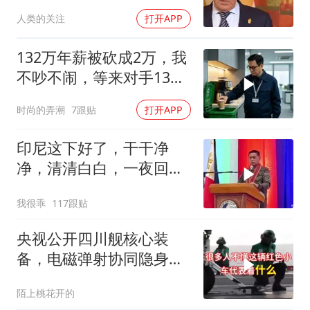
古背后玄机
人类的关注
打开APP
132万年薪被砍成2万，我
不吵不闹，等来对手13倍
年薪挖我
时尚的弄潮
7跟贴
打开APP
印尼这下好了，干干净
净，清清白白，一夜回到
了从前（3） (2)
我很乖
117跟贴
央视公开四川舰核心装
备，电磁弹射协同隐身无
人机，位居世界前列
陌上桃花开的