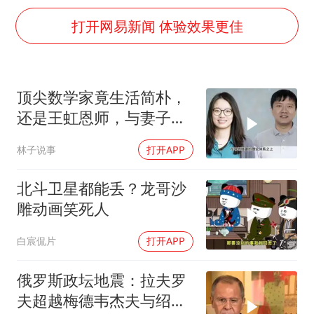
房主任回应争议
打开网易新闻 体验效果更佳
把党建设得更加坚强有力
村民谈“梅姨”：叫的其实是“媒姨”
顶尖数学家竟生活简朴，
中国养老床位“三连降”
还是王虹恩师，与妻子合
曝韩足协曾为外籍裁判安排性招待
照慈眉善目
深圳地面沉降致车辆损坏系谣言
林子说事
打开APP
现代版摸金校尉落网查获400多枚古币
北斗卫星都能丢？龙哥沙
奋进开新局 实干挑大梁
雕动画笑死人
白宸侃片
打开APP
俄罗斯政坛地震：拉夫罗
夫超越梅德韦杰夫与绍伊