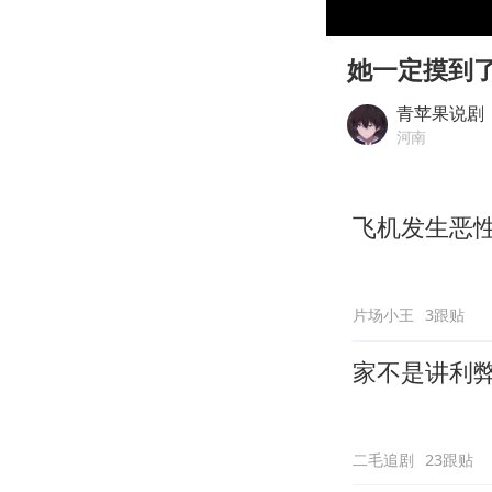
00:00
Play
她一定摸到
青苹果说剧
河南
飞机发生恶
片场小王
3跟贴
家不是讲利
二毛追剧
23跟贴