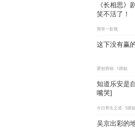
《长相思》
笑不活了！
周哥一影视
这下没有赢
爱创剪辑
1跟贴
知道乐安是自
嘴哭]
今日养生之道
5跟
吴京出彩的