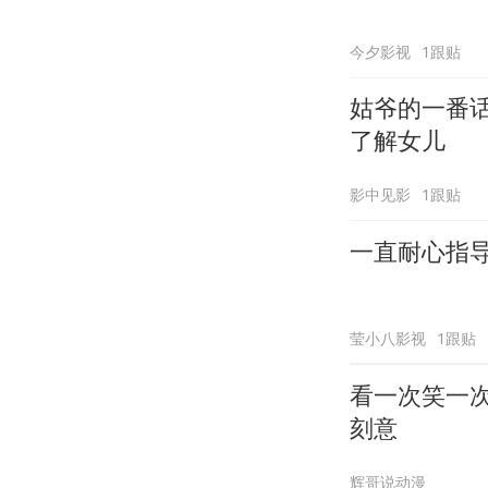
今夕影视
1跟贴
姑爷的一番
了解女儿
影中见影
1跟贴
一直耐心指
莹小八影视
1跟贴
看一次笑一
刻意
辉哥说动漫