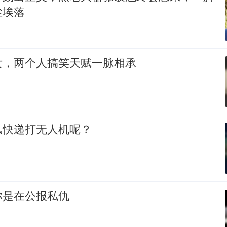
尘埃落
女，两个人搞笑天赋一脉相承
风快递打无人机呢？
你是在公报私仇