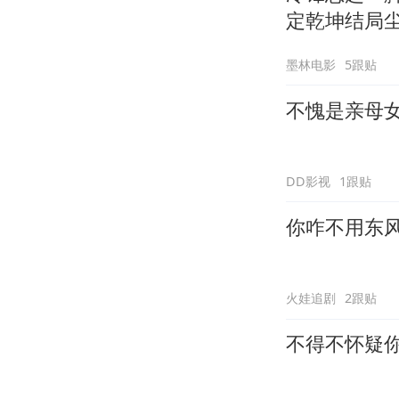
定乾坤结局
墨林电影
5跟贴
不愧是亲母
DD影视
1跟贴
你咋不用东
火娃追剧
2跟贴
不得不怀疑