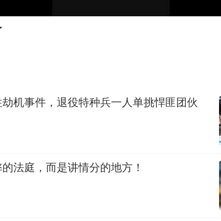
中国五箭齐发反制美国
韩国到底有多热
了
龚宝冬烈士安葬仪式举行
24小时不关空调 电费会更低吗
浙江舟山21条水上客运航线停航
中国经济展现强大韧性和活力
性劫机事件，退役特种兵一人单挑悍匪团伙
弊的法庭，而是讲情分的地方！