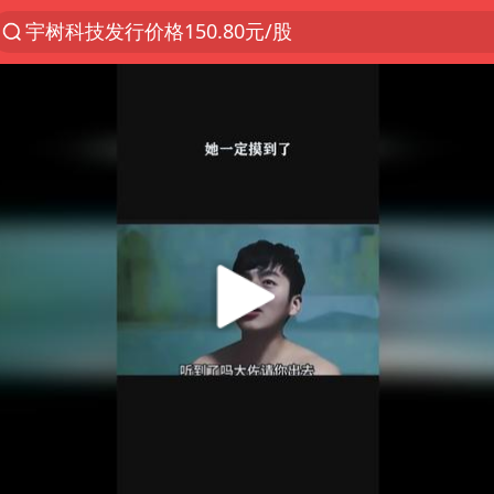
宇树科技发行价格150.80元/股
感觉全东北都在等7号
郑国霖回应去景区上班被保安拦下
80后女柜员逆袭成4200亿银行副行长
扎哈罗娃批广岛市长不提美国原子弹
女子利用漏洞0元薅走3000多件家电
金饰克价大幅跳涨
多地要求领导干部带头休假
中央气象台发布台风黄色预警
村民谈“梅姨”：叫的其实是“媒姨”
中方回应日本广岛核爆81周年