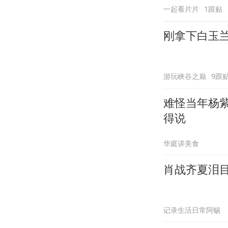
一起看片片
1跟贴
刚拿下白玉
游玩峡谷之巅
9跟
难怪当年杨
得说
华庭讲美食
肖战齐夏泪
记录生活日常阿蜴