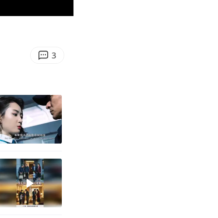
00:34
Enter
fullscreen
3