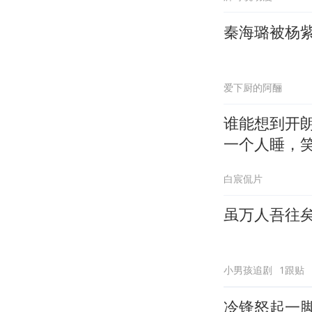
秦海璐被杨
爱下厨的阿酾
谁能想到开
一个人睡，
白宸侃片
虽万人吾往
小男孩追剧
1跟贴
冷锋怒起一