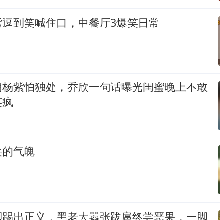
紫逗到笑喊住口，中餐厅3爆笑日常
朗杨紫怕独处，乔欣一句话曝光闺蜜晚上不敢
笑疯
矣的气魄
脚踢出正义，黑老大嚣张跋扈终尝恶果，一脚