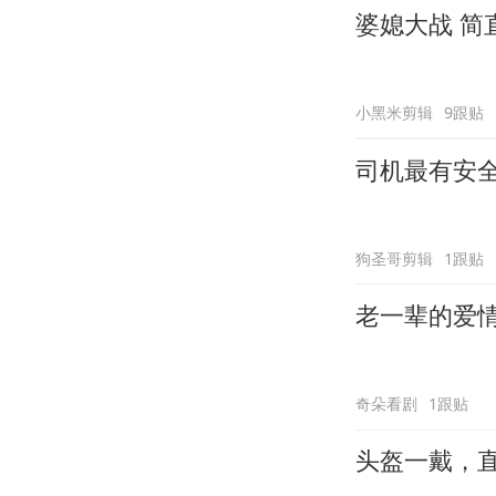
婆媳大战 简
小黑米剪辑
9跟贴
司机最有安
狗圣哥剪辑
1跟贴
老一辈的爱
奇朵看剧
1跟贴
头盔一戴，