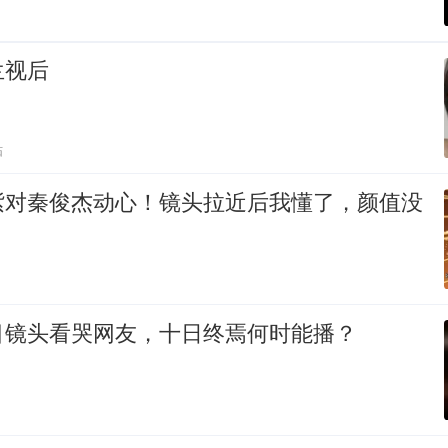
兰视后
贴
紫对秦俊杰动心！镜头拉近后我懂了，颜值没
目镜头看哭网友，十日终焉何时能播？